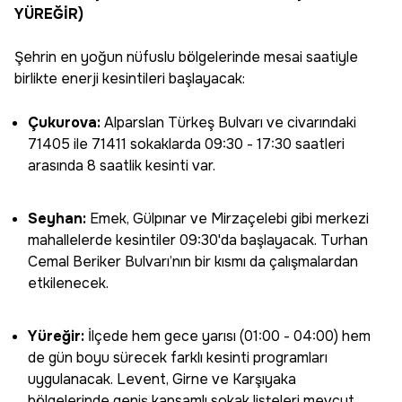
YÜREĞİR)
Şehrin en yoğun nüfuslu bölgelerinde mesai saatiyle
birlikte enerji kesintileri başlayacak:
Çukurova:
Alparslan Türkeş Bulvarı ve civarındaki
71405 ile 71411 sokaklarda 09:30 - 17:30 saatleri
arasında 8 saatlik kesinti var.
Seyhan:
Emek, Gülpınar ve Mirzaçelebi gibi merkezi
mahallelerde kesintiler 09:30'da başlayacak. Turhan
Cemal Beriker Bulvarı’nın bir kısmı da çalışmalardan
etkilenecek.
Yüreğir:
İlçede hem gece yarısı (01:00 - 04:00) hem
de gün boyu sürecek farklı kesinti programları
uygulanacak. Levent, Girne ve Karşıyaka
bölgelerinde geniş kapsamlı sokak listeleri mevcut.