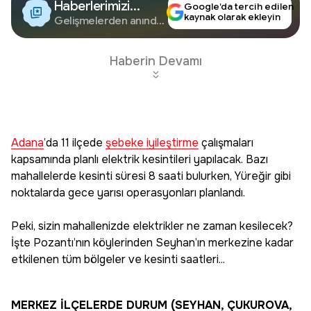
Haberlerimizi
Google’da tercih edilen
kaynak olarak ekleyin
Google'da Takip
Gelişmelerden anında
haberdar olun.
Edin
Haberin Devamı
Adana
’da 11 ilçede
şebeke iyileştirme
çalışmaları
kapsamında planlı elektrik kesintileri yapılacak. Bazı
mahallelerde kesinti süresi 8 saati bulurken, Yüreğir gibi
noktalarda gece yarısı operasyonları planlandı.
Peki, sizin mahallenizde elektrikler ne zaman kesilecek?
İşte Pozantı’nın köylerinden Seyhan’ın merkezine kadar
etkilenen tüm bölgeler ve kesinti saatleri...
MERKEZ İLÇELERDE DURUM (SEYHAN, ÇUKUROVA,