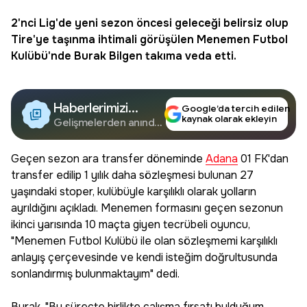
2'nci Lig'de yeni sezon öncesi geleceği belirsiz olup
Tire'ye taşınma ihtimali görüşülen Menemen Futbol
Kulübü'nde Burak Bilgen takıma veda etti.
Haberlerimizi
Google’da tercih edilen
kaynak olarak ekleyin
Google'da Takip
Gelişmelerden anında
haberdar olun.
Edin
Geçen sezon ara transfer döneminde
Adana
01 FK'dan
transfer edilip 1 yılık daha sözleşmesi bulunan 27
yaşındaki stoper, kulübüyle karşılıklı olarak yolların
ayrıldığını açıkladı. Menemen formasını geçen sezonun
ikinci yarısında 10 maçta giyen tecrübeli oyuncu,
"Menemen Futbol Kulübü ile olan sözleşmemi karşılıklı
anlayış çerçevesinde ve kendi isteğim doğrultusunda
sonlandırmış bulunmaktayım" dedi.
Burak, "Bu süreçte birlikte çalışma fırsatı bulduğum