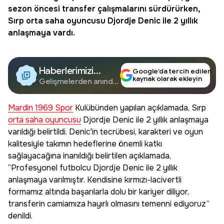
sezon öncesi transfer çalışmalarını sürdürürken,
Sırp
orta saha oyuncusu
Djordje Denic ile 2 yıllık
anlaşmaya vardı.
Haberlerimizi
Google’da tercih edilen
kaynak olarak ekleyin
Google'da Takip
Gelişmelerden anında
haberdar olun.
Edin
Mardin 1969 Spor
Kulübünden yapılan açıklamada, Sırp
orta saha oyuncusu
Djordje Denic ile 2 yıllık anlaşmaya
varıldığı belirtildi. Denic'in tecrübesi, karakteri ve oyun
kalitesiyle takımın hedeflerine önemli katkı
sağlayacağına inanıldığı belirtilen açıklamada,
“Profesyonel futbolcu Djordje Denic ile 2 yıllık
anlaşmaya varılmıştır. Kendisine kırmızı-lacivertli
formamız altında başarılarla dolu bir kariyer diliyor,
transferin camiamıza hayırlı olmasını temenni ediyoruz”
denildi.