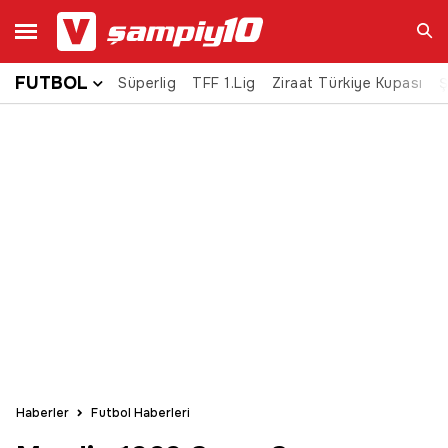
FUTBOL
Süperlig
TFF 1.Lig
Ziraat Türkiye Kupası
Ara
Ş
Haberler
Futbol Haberleri