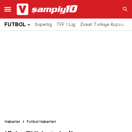
FUTBOL
Süperlig
TFF 1.Lig
Ziraat Türkiye Kupası
Ara
Ş
Haberler
Futbol Haberleri