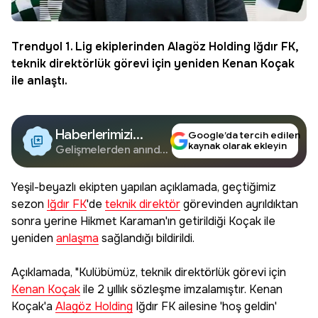
Trendyol 1. Lig
ekiplerinden
Alagöz Holding
Iğdır FK
,
teknik direktörlük görevi için yeniden
Kenan Koçak
ile anlaştı.
Haberlerimizi
Google’da tercih edilen
kaynak olarak ekleyin
Google'da Takip
Gelişmelerden anında
haberdar olun.
Edin
Yeşil-beyazlı ekipten yapılan açıklamada, geçtiğimiz
sezon
Iğdır FK
'de
teknik direktör
görevinden ayrıldıktan
sonra yerine Hikmet Karaman'ın getirildiği Koçak ile
yeniden
anlaşma
sağlandığı bildirildi.
Açıklamada, "Kulübümüz, teknik direktörlük görevi için
Kenan Koçak
ile 2 yıllık sözleşme imzalamıştır. Kenan
Koçak'a
Alagöz Holding
Iğdır FK ailesine 'hoş geldin'