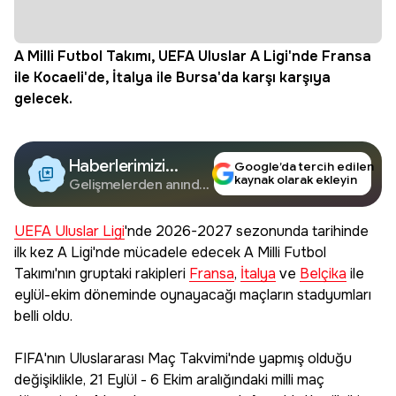
A Milli Futbol Takımı, UEFA Uluslar A Ligi'nde
Fransa
ile Kocaeli'de,
İtalya
ile Bursa'da karşı karşıya
gelecek.
Haberlerimizi
Google’da tercih edilen
kaynak olarak ekleyin
Google'da Takip
Gelişmelerden anında
haberdar olun.
Edin
UEFA Uluslar Ligi
'nde 2026-2027 sezonunda tarihinde
ilk kez A Ligi'nde mücadele edecek A Milli Futbol
Takımı'nın gruptaki rakipleri
Fransa
,
İtalya
ve
Belçika
ile
eylül-ekim döneminde oynayacağı maçların stadyumları
belli oldu.
FIFA'nın Uluslararası Maç Takvimi'nde yapmış olduğu
değişiklikle, 21 Eylül - 6 Ekim aralığındaki milli maç