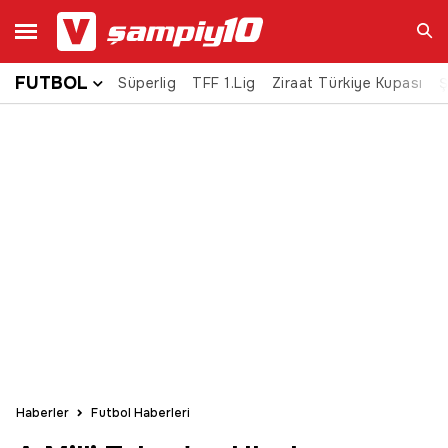
FUTBOL
Süperlig
TFF 1.Lig
Ziraat Türkiye Kupası
Ara
Ş
Haberler
Futbol Haberleri