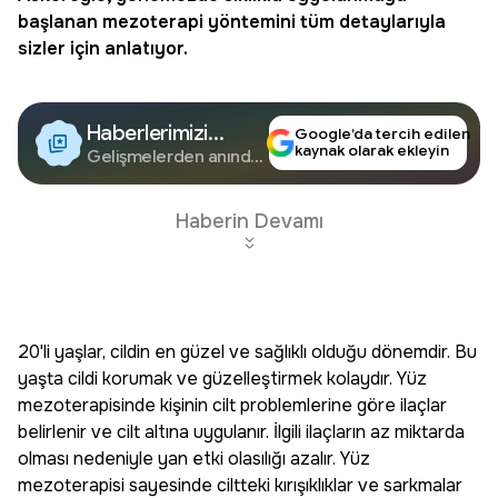
başlanan
mezoterapi
yöntemini tüm detaylarıyla
sizler için anlatıyor.
Haberlerimizi
Google’da tercih edilen
kaynak olarak ekleyin
Google'da Takip
Gelişmelerden anında
haberdar olun.
Edin
Haberin Devamı
20'li yaşlar, cildin en güzel ve sağlıklı olduğu dönemdir. Bu
yaşta cildi korumak ve güzelleştirmek kolaydır. Yüz
mezoterapisinde kişinin cilt problemlerine göre ilaçlar
belirlenir ve cilt altına uygulanır. İlgili ilaçların az miktarda
olması nedeniyle yan etki olasılığı azalır. Yüz
mezoterapisi sayesinde ciltteki kırışıklıklar ve sarkmalar