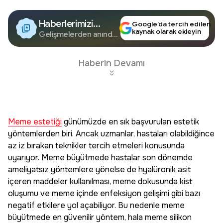
Haberlerimizi
Google’da tercih edilen
kaynak olarak ekleyin
Google'da Takip
Gelişmelerden anında
haberdar olun.
Edin
Haberin Devamı
Meme estetiği
günümüzde en sık başvurulan estetik
yöntemlerden biri. Ancak uzmanlar, hastaları olabildiğince
az iz bırakan teknikler tercih etmeleri konusunda
uyarıyor. Meme büyütmede hastalar son dönemde
ameliyatsız yöntemlere yönelse de hyalüronik asit
içeren maddeler kullanılması, meme dokusunda kist
oluşumu ve meme içinde enfeksiyon gelişimi gibi bazı
negatif etkilere yol açabiliyor. Bu nedenle meme
büyütmede en güvenilir yöntem, hala meme silikon