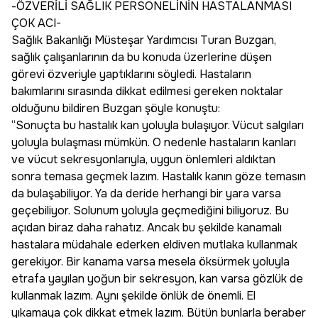
-ÖZVERİLİ SAĞLIK PERSONELİNİN HASTALANMASI
ÇOK ACI-
Sağlık Bakanlığı Müsteşar Yardımcısı Turan Buzgan,
sağlık çalışanlarının da bu konuda üzerlerine düşen
görevi özveriyle yaptıklarını söyledi. Hastaların
bakımlarını sırasında dikkat edilmesi gereken noktalar
olduğunu bildiren Buzgan şöyle konuştu:
“Sonuçta bu hastalık kan yoluyla bulaşıyor. Vücut salgıları
yoluyla bulaşması mümkün. O nedenle hastaların kanları
ve vücut sekresyonlarıyla, uygun önlemleri aldıktan
sonra temasa geçmek lazım. Hastalık kanın göze temasın
da bulaşabiliyor. Ya da deride herhangi bir yara varsa
geçebiliyor. Solunum yoluyla geçmediğini biliyoruz. Bu
açıdan biraz daha rahatız. Ancak bu şekilde kanamalı
hastalara müdahale ederken eldiven mutlaka kullanmak
gerekiyor. Bir kanama varsa mesela öksürmek yoluyla
etrafa yayılan yoğun bir sekresyon, kan varsa gözlük de
kullanmak lazım. Aynı şekilde önlük de önemli. El
yıkamaya çok dikkat etmek lazım. Bütün bunlarla beraber