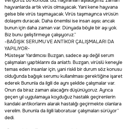
veriyoruz bu konuda. Biz hayvanları aşıladığımız zaman
hayvanlarda artık virüs olmayacak. Yani kene hayvana
gelse bile virüs taşımayacak. Virüs taşımayınca virüsün
dolaşımı duracak. Daha önemlisi ise insan aşısı; ancak
bunun için daha zaman var. Dünyada böyle bir aşı yok.
Biz bunu geliştirmeye çalışıyoruz.”
-BAĞIŞIK SERUMU VE ANTİKOR ÇALIŞMALARI DA
YAPILIYOR-
Müsteşar Yardımcısı Buzgan, sadece aşı değil serum
çalışmaları yaptıklarını da anlattı. Buzgan, virüslü keneyle
temas eden insanlar için, yani riskli bir durum söz konusu
olduğunda bağışık serumu kullanılması gerektiğine işaret
ederek Bununla da ilgili de aynı şekilde çalışmalar var.
Onun da biraz zaman alacağını düşünüyoruz. Ayrıca
geçen yıl uygulamaya koyduğuz hastalık geçirenlerin
kandaki antikorlarını alarak hastalığı geçirmekte olanlara
verelim. Bununla da ilgili laboratuar çalışmaları sürüyor”
dedi.