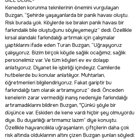
BİLE DEĞİL-
Keneden korunma teknilerinin önemini vurgulayan
Buzgan, “Şehirde yaşayanlarda bir panik havası oluştu.
Risk burada yok. Köylerde ise bırakın panik havası bir
farkındalık bile oluştuğunu söyleyemeyiz” dedi. Özellikle
kırsal alandaki farkındalığı artırmak için çalışmalar
yaptıklarını ifade eden Turan Buzgan, “Uğraşıyoruz
çalışıyoruz. Bizim birçok köyde sağlık ocağımız, sağlık
personelimiz var. Ve tüm köyleri ev ev dolaşıp
anlatıyoruz. Diyanet ile işbirliği içindeyiz. Camilerde
hutbelerde bu konular anlatılıyor. Muhtarları,
öğretmenleri bilgilendiriyoruz. Fakat gariptir bu
farkındalığı tam olarak artıramıyoruz” dedi. Önceden
kenelerin zarar vermediği inanış nedeniyle farkındalığı
artıramadıklarını bildiren Buzgan, "Çünkü şöyle bir
düşünce var. Eskiden de kene vardı hiçbir şey olmuyordu
diye. Bu duyarlılığı artırmamız lazım” diye konuştu.
Özellikle hayvancılıkla uğraşanların, çiftçilerin daha çok
risk altında olduklarının altını çizen Buzgan şunları söyledi: