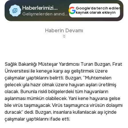
Haberlerimizi
Google’da tercih edilen
kaynak olarak ekleyin
Google'da Takip
Gelişmelerden anında
haberdar olun.
Edin
Haberin Devamı
Sağlık Bakanlığı Müsteşar Yardımcısı Turan Buzgan, Fırat
Üniversitesi ile keneye karşı aşı geliştirmek üzere
çalışmalar yaptıklarını belirtti. Buzgan, “Muhtemelen
gelecek yıla hazır olmak üzere hayvan aşıları üretilmiş
olacak. Bununla riskli bölgelerdeki tüm hayvanların
aşılanması mümkün olabilecek. Yani kene hayvana gelse
bile virüs taşımayacak. Virüs taşımayınca virüsün dolaşımı
duracak” dedi. Buzgan, insanlara kullanılacak aşı içinde
çalışmalar yaptıklarını ifade etti.