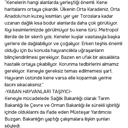
“Kenelerin hangi alanlarda yerleştiği önemli. Kene
haritalarını ortaya çıkardık. Ülkenin Orta Karadeniz, Orta
Anadolu’nun kuzey kısımları, yer yer Toroslara kadar
uzanan dağlık kısa bodur alanlarda daha çok görülüyor.
Kıyı kesimlerimizde görülmüyor bu kene türü. Metropol
illerde de bir sıkıntı yok. Keneler kuşlar vasıtasıyla başka
yerlere de dağılabiliyor ve çoğalıyor. Erken teşhis önemli
olduğu için bu konuda hayvancılıkla uğraşanların
bilinçlendirilmesi gerekiyor. Bazen en ufak bir aksaklıkta
hastalık ortaya çıkabiliyor. Korunma tedbirlerini almamız
gerekiyor. Keneyle gereksiz temas edilmemesi şart.
Hayvanın üstünde kene varsa elle koparmak yerine
ilacını sıkacaksınız.”
-YABAN HAYVANLARI TAŞIYICI-
Keneyle mücadelede Sağlık Bakanlığı olarak Tarım
Bakanlığı ile Çevre ve Orman Bakanlığı ile sürekli işbirliği
içinde olduklarını da ifade eden Müsteşar Yardımcısı
Buzgan, Bakanlığın yaptığı çalışmalara ilişkin şunları
söyledi: