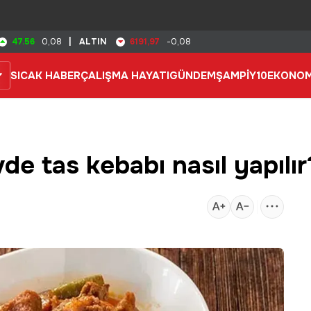
47.56
6191,97
0,08
|
ALTIN
-0,08
SICAK HABER
ÇALIŞMA HAYATI
GÜNDEM
ŞAMPİY10
EKONOM
vde tas kebabı nasıl yapılır