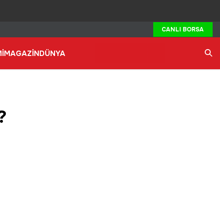
CANLI BORSA
İ
MAGAZİN
DÜNYA
Ara
?