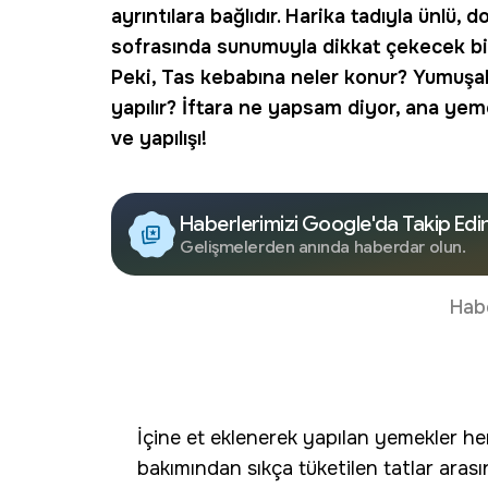
ayrıntılara bağlıdır. Harika tadıyla ünlü,
sofrasında sunumuyla dikkat çekecek bir
Peki,
Tas kebabına neler konur
?
Yumuşak 
yapılır
?
İftara ne yapsam
diyor, ana yeme
ve yapılışı!
Haberlerimizi Google'da Takip Edi
Gelişmelerden anında haberdar olun.
Hab
İçine et eklenerek yapılan yemekler h
bakımından sıkça tüketilen tatlar aras