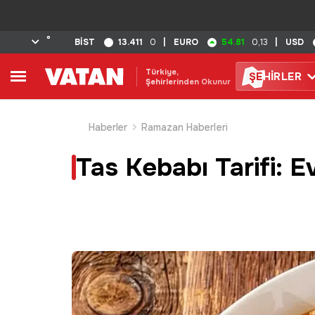
°
13.411
54.81
BİST
0
|
EURO
0,13
|
USD
Türkiye,
ŞE
HİRLER
Şehirlerinden Okunur
Haberler
Ramazan Haberleri
Tas Kebabı Tarifi: E