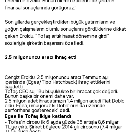
önemli bir özellik. Bunun olumlu etkilerini de şirketin
finansal sonuçlarında görüyoruz.”
Son yıllarda gerçekleştirdikleri büyük yatırımların ve
yoğun çalışmaların olumlu sonuçlarını gördüklerine dikkat
çeken Eroldu, “Tofaş artık hasat dönemine girdi”
sözleriyle şirketin başarısını özetledi.
2.5 milyonuncu aracı ihraç etti
Cengiz Eroldu, 2.5 milyonuncu aracı Temmuz ayı
içerisinde (Egea/Tipo Hatchback) ihraç ettiklerini
kaydetti.
Tofaş CEO’su, “Bu büyüklükte bir ihracat çok değerli.
Bunun başka bir önemi daha var.
2.5 milyon adet ihracatımızın 1.4 milyon adedi Fiat Doblo
oldu. Egea, umuyoruz ki Doblo’nun da üzerinde
performans gösterecek” dedi.
Egea ile Tofaş ikiye katlandı
- Tofaş’ın cirosu ilk 6 ayda yüzde 35 artışla 8.6 milyar
TL’ye çıktı. Şirket böylece 2014 yılı cirosunu (7.4 milyar
TL) 6 ayda geçti.