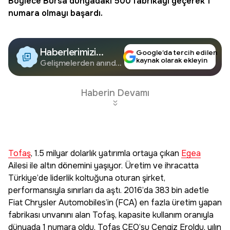
Böylece
Bursa
dünyadaki 500 fabrikayı geçerek 1
numara olmayı başardı.
Haberlerimizi
Google’da tercih edilen
kaynak olarak ekleyin
Google'da Takip
Gelişmelerden anında
haberdar olun.
Edin
Haberin Devamı
Tofaş
, 1.5 milyar dolarlık yatırımla ortaya çıkan
Egea
Ailesi ile altın dönemini yaşıyor. Üretim ve ihracatta
Türkiye’de liderlik koltuğuna oturan şirket,
performansıyla sınırları da aştı. 2016’da 383 bin adetle
Fiat Chrysler Automobiles’in (FCA) en fazla üretim yapan
fabrikası unvanını alan Tofaş, kapasite kullanım oranıyla
dünyada 1 numara oldu. Tofaş CEO’su Cengiz Eroldu, yılın