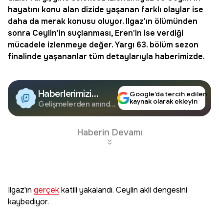
hayatını konu alan dizide yaşanan farklı olaylar ise
daha da merak konusu oluyor. Ilgaz'ın ölümünden
sonra Ceylin'in suçlanması, Eren'in ise verdiği
mücadele izlenmeye değer. Yargı 63. bölüm sezon
finalinde yaşananlar tüm detaylarıyla haberimizde.
Haberlerimizi
Google’da tercih edilen
kaynak olarak ekleyin
Google'da Takip
Gelişmelerden anında
haberdar olun.
Edin
Haberin Devamı
Ilgaz'ın
gerçek
katili yakalandı. Ceylin akli dengesini
kaybediyor.