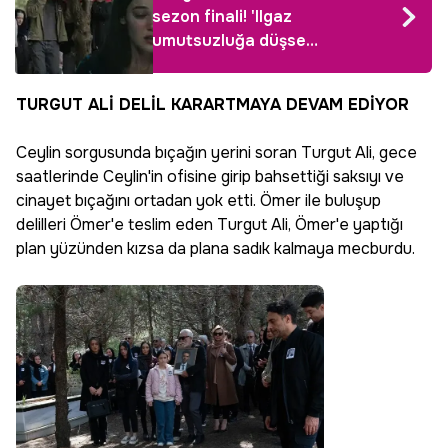
sezon finali! 'Ilgaz
umutsuzluğa düşse
de hiç pes etmedi'
TURGUT ALİ DELİL KARARTMAYA DEVAM EDİYOR
Ceylin sorgusunda bıçağın yerini soran Turgut Ali, gece
saatlerinde Ceylin'in ofisine girip bahsettiği saksıyı ve
cinayet bıçağını ortadan yok etti. Ömer ile buluşup
delilleri Ömer'e teslim eden Turgut Ali, Ömer'e yaptığı
plan yüzünden kızsa da plana sadık kalmaya mecburdu.