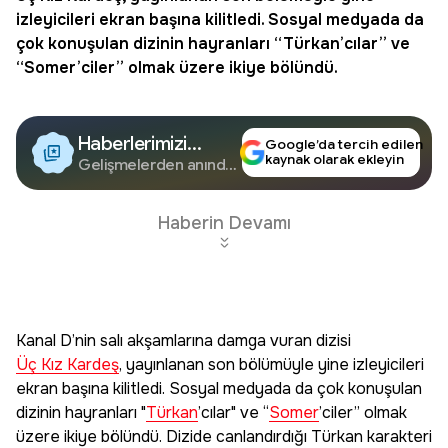
izleyicileri ekran başına kilitledi. Sosyal medyada da
çok konuşulan dizinin hayranları “
Türkan
’cılar” ve
“
Somer
’ciler” olmak üzere ikiye bölündü.
Haberlerimizi
Google’da tercih edilen
kaynak olarak ekleyin
Google'da Takip
Gelişmelerden anında
haberdar olun.
Edin
Haberin Devamı
Kanal D’nin salı akşamlarına damga vuran dizisi
Üç Kız Kardeş
, yayınlanan son bölümüyle yine izleyicileri
ekran başına kilitledi. Sosyal medyada da çok konuşulan
dizinin hayranları "
Türkan
’cılar" ve “
Somer
’ciler” olmak
üzere ikiye bölündü. Dizide canlandırdığı Türkan karakteri