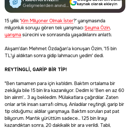
kaynak olarak ekleyin
Google'da Takip
Gelişmelerden anında
haberdar olun.
Edin
15 yıllık '
Kim Milyoner Olmak İster
?' yarışmasında
milyonluk soruyu gören tek yarışmacı
Şeyma Özin
,
yarışma
sürecini ve sonrasında yaşadıklarını anlattı.
Akşam'dan Mehmet Özdağan'a konuşan Özim, '15 bin
TL'yi aldıktan sonra gidip lahmacun yedim' dedi.
REYTİNGLİ, GARİP BİR TİP!
"Ben tamamen para için katıldım. Baktım ortalama bir
zekâyla bile 15 bin lira kazanılıyor. Dedim ki 'Ben en az 60
bin alırım'... 3 ay bekledim. Mülakatlara çağırdılar. Zaten
onlar artık insan sarrafı olmuş. Anladılar reytingli, garip bir
tip olduğumu; aldılar yarışmaya. Baktım soruları pat pat
biliyorum. Mantık yürüttüm sadece... 125 bin lirayı
kazandıktan sonra, 20 dakikalık bir ara verildi. Tabii,