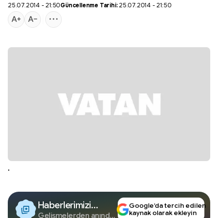
25.07.2014 - 21:50
Güncellenme Tarihi:
25.07.2014 - 21:50
.
Haberlerimizi
Google’da tercih edilen
kaynak olarak ekleyin
Google'da Takip
Gelişmelerden anında