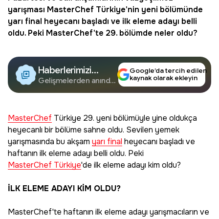
yarışması
MasterChef Türkiye
'nin yeni bölümünde
yarı final
heyecanı başladı ve ilk eleme adayı belli
oldu. Peki MasterChef'te 29. bölümde neler oldu?
Haberlerimizi
Google’da tercih edilen
kaynak olarak ekleyin
Google'da Takip
Gelişmelerden anında
haberdar olun.
Edin
MasterChef
Türkiye 29. yeni bölümüyle yine oldukça
heyecanlı bir bölüme sahne oldu. Sevilen yemek
yarışmasında bu akşam
yarı final
heyecanı başladı ve
haftanın ilk eleme adayı belli oldu. Peki
MasterChef Türkiye
'de ilk eleme adayı kim oldu?
İLK ELEME ADAYI KİM OLDU?
MasterChef'te haftanın ilk eleme adayı yarışmacıların ve