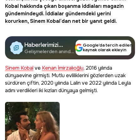
Kobal
hakkında çıkan
boşanma
iddiaları magazin
gündemindeydi. İddialar gündemdeki yerini
korurken, Sinem Kobal’dan net bir yanıt geldi.
Haberlerimizi
Google’da tercih edilen
kaynak olarak ekleyin
Google'da Takip
Gelişmelerden anında
haberdar olun.
Edin
Sinem Kobal
ve
Kenan İmirzalıoğlu
, 2016 yılında
dünyaevine girmişti. Mutlu evliliklerini gözlerden uzak
sürdüren çiftin, 2020 yılında Lalin ve 2022 yılında Leyla
adını verdikleri iki kızları dünyaya gelmişti.