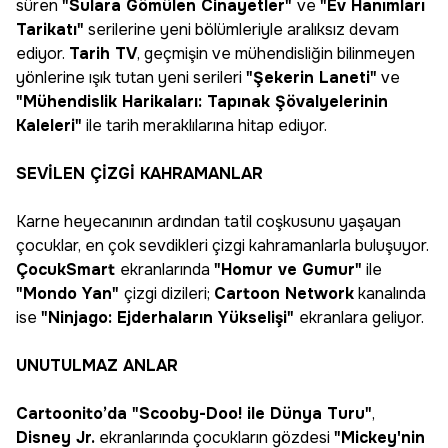
süren
"Sulara Gömülen Cinayetler"
ve
"Ev Hanımları
Tarikatı"
serilerine yeni bölümleriyle aralıksız devam
ediyor.
Tarih TV
, geçmişin ve mühendisliğin bilinmeyen
yönlerine ışık tutan yeni serileri
"Şekerin Laneti"
ve
"Mühendislik Harikaları: Tapınak Şövalyelerinin
Kaleleri"
ile tarih meraklılarına hitap ediyor.
SEVİLEN ÇİZGİ KAHRAMANLAR
Karne heyecanının ardından tatil coşkusunu yaşayan
çocuklar, en çok sevdikleri çizgi kahramanlarla buluşuyor.
ÇocukSmart
ekranlarında
"Homur ve Gumur"
ile
"Mondo Yan"
çizgi dizileri;
Cartoon Network
kanalında
ise
"Ninjago: Ejderhaların Yükselişi"
ekranlara geliyor.
UNUTULMAZ ANLAR
Cartoonito’da "Scooby-Doo! ile Dünya Turu"
,
Disney Jr.
ekranlarında çocukların gözdesi
"Mickey'nin