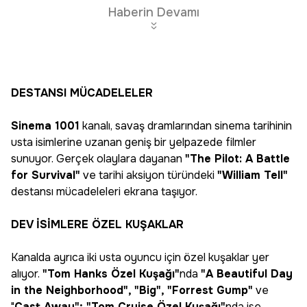
Haberin Devamı
DESTANSI MÜCADELELER
Sinema 1001
kanalı, savaş dramlarından sinema tarihinin
usta isimlerine uzanan geniş bir yelpazede filmler
sunuyor. Gerçek olaylara dayanan
"The Pilot: A Battle
for Survival"
ve tarihi aksiyon türündeki
"William Tell"
destansı mücadeleleri ekrana taşıyor.
DEV İSİMLERE ÖZEL KUŞAKLAR
Kanalda ayrıca iki usta oyuncu için özel kuşaklar yer
alıyor.
"Tom Hanks Özel Kuşağı"
nda
"A Beautiful Day
in the Neighborhood", "Big", "Forrest Gump"
ve
"
Cast Away"; "Tom Cruise Özel Kuşağı"
nda ise