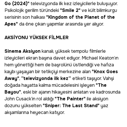
Go (2024)"
televizyonda ilk kez izleyicilerle buluşuyor.
Psikolojik gerilim türündeki
"Smile 2"
ve kült bilimkurgu
serisinin son halkası
"Kingdom of the Planet of the
Apes"
da öne çıkan yapımlar arasında yer alıyor.
AKSİYONU YÜKSEK FİLMLER
Sinema Aksiyon
kanalı, yüksek tempolu filmlerle
izleyicileri ekran başına davet ediyor. Michael Keaton’ın
hem yönettiği hem de başrolünü üstlendiği ve hafıza
kaybı yaşayan bir tetikçiyi merkezine alan
"Knox Goes
Away"
,
“televizyonda ilk kez”
etiketi taşıyor. Vahşi
doğada hayatta kalma mücadelesini işleyen
"The
Bayou"
, eski bir ajanın hikayesini anlatan ve kadrosunda
John Cusack’in rol aldığı
"The Painter"
ile aksiyon
dozunu yükselten
"Sniper: The Last Stand"
yaz
akşamlarına heyecan katıyor.