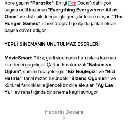
Kore yapımı
"Parasite"
, En İyi
Film
Oscar'ı dahil çok
sayıda ödül kazanan
"Everything Everywhere All at
Once"
ve distopik dünyasıyla geniş kitlelere ulaşan
"The
Hunger Games"
, sinematografiye ilgi duyanları ekran
başına davet ediyor.
YERLİ SİNEMANIN UNUTULMAZ ESERLERİ
MovieSmart Türk
, yerli sinemanın hafızalara kazınan
eserlerini yayınlıyor. Çağan Irmak imzalı
"Babam ve
Oğlum"
, samimi hikayeleriyle
"Biz Böyleyiz"
ve
"Bizi
Hatırla"
, tarihi mizah türündeki
"Bizans Oyunları"
ve
kültürel farklılıkları eğlenceli bir dille ele alan
"Ay Lav
Yu"
, ev rahatlığında bir sinema keyfi sunuyor.
Haberin Devamı