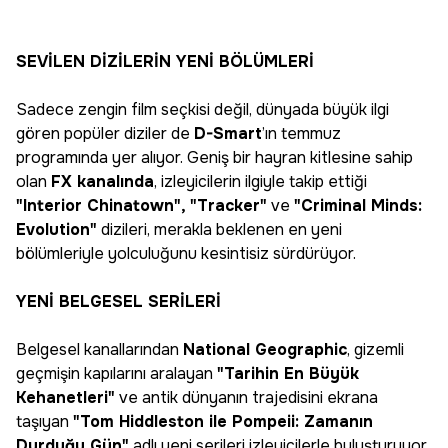
SEVİLEN DİZİLERİN YENİ BÖLÜMLERİ
Sadece zengin film seçkisi değil, dünyada büyük ilgi
gören popüler diziler de
D-Smart
’ın temmuz
programında yer alıyor. Geniş bir hayran kitlesine sahip
olan
FX kanalında
, izleyicilerin ilgiyle takip ettiği
"Interior Chinatown", "Tracker"
ve
"Criminal Minds:
Evolution"
dizileri, merakla beklenen en yeni
bölümleriyle yolculuğunu kesintisiz sürdürüyor.
YENİ BELGESEL SERİLERİ
Belgesel kanallarından
National Geographic
, gizemli
geçmişin kapılarını aralayan
"Tarihin En Büyük
Kehanetleri"
ve antik dünyanın trajedisini ekrana
taşıyan
"Tom Hiddleston ile Pompeii: Zamanın
Durduğu Gün"
adlı yeni serileri izleyicilerle buluşturuyor.