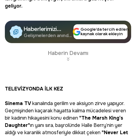
geliyor.
Haberlerimizi
Google’da tercih edilen
kaynak olarak ekleyin
Google'da Takip
Gelişmelerden anında
haberdar olun.
Edin
Haberin Devamı
TELEVİZYONDA İLK KEZ
Sinema TV
kanalında gerilim ve aksiyon zirve yapıyor.
Geçmişinden kaçarak hayatta kalma mücadelesi veren
bir kadının hikayesini konu edinen
"The Marsh King’s
Daughter"
ın yanı sıra, başrolünde Halle Berry’nin yer
aldığı ve karanlık atmosferiyle dikkat çeken
"Never Let