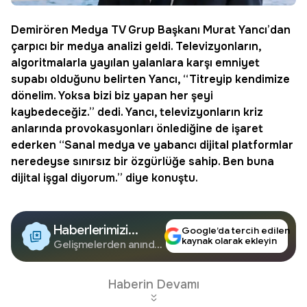
Demirören Medya TV Grup Başkanı
Murat Yancı
’dan
çarpıcı bir medya analizi geldi. Televizyonların,
algoritmalarla yayılan yalanlara karşı emniyet
supabı olduğunu belirten Yancı, “Titreyip kendimize
dönelim. Yoksa bizi biz yapan her şeyi
kaybedeceğiz.” dedi. Yancı, televizyonların kriz
anlarında provokasyonları önlediğine de işaret
ederken “Sanal medya ve yabancı dijital platformlar
neredeyse sınırsız bir özgürlüğe sahip. Ben buna
dijital işgal diyorum.” diye konuştu.
Haberlerimizi
Google’da tercih edilen
kaynak olarak ekleyin
Google'da Takip
Gelişmelerden anında
haberdar olun.
Edin
Haberin Devamı