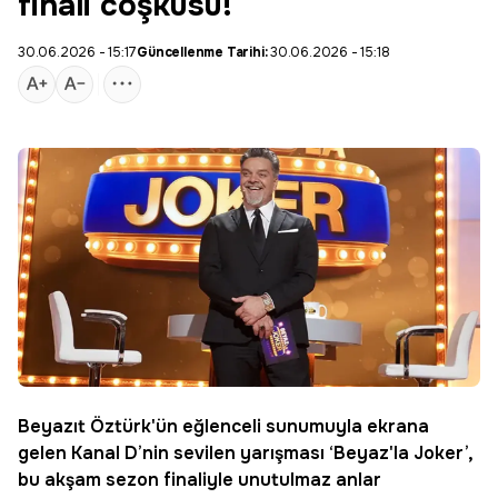
finali coşkusu!
30.06.2026 - 15:17
Güncellenme Tarihi:
30.06.2026 - 15:18
Beyazıt Öztürk'ün eğlenceli sunumuyla ekrana
gelen
Kanal D
’nin sevilen yarışması ‘
Beyaz
'la
Joker
’,
bu akşam sezon finaliyle unutulmaz anlar