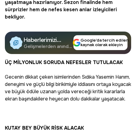
yaşatmaya hazırlanıyor. Sezon finalinde hem
sürprizler hem de nefes kesen anlar izleyicileri
bekliyor.
Haberlerimizi
Google’da tercih edilen
kaynak olarak ekleyin
Google'da Takip
Gelişmelerden anında
haberdar olun.
Edin
ÜÇ MİLYONLUK SORUDA NEFESLER TUTULACAK
Gecenin dikkat çeken isimlerinden Sıdıka Yasemin Hanım,
deneyimi ve güçlü bilgi birikimiyle iddiasını ortaya koyacak
ve büyük ödüle uzanan yolda vereceği kritik kararlarla
ekran başındakilere heyecan dolu dakikalar yaşatacak.
KUTAY BEY BÜYÜK RİSK ALACAK