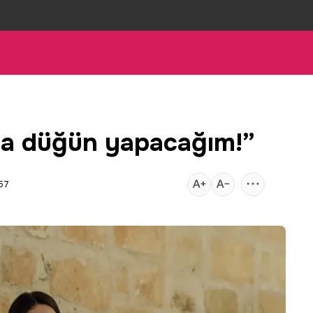
da düğün yapacağım!”
:57