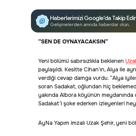
Haberlerimizi Google'da Takip Edi
Gelişmelerden anında haberdar olun.
“SEN DE OYNAYACAKSIN”
Yeni bölümü sabırsızlıkla beklenen
Uza
paylaşıldı. Kesitte Cihan’ın, Alya ile 
verdiği cevap damga vurdu. “Alya iyile
soran Sadakat, oğlundan hiç beklemediği
yakında Albora köyünün meydanında d
Sadakat’i şoke ederken izleyenleri hey
AyNa Yapım imzalı Uzak Şehir, yeni b