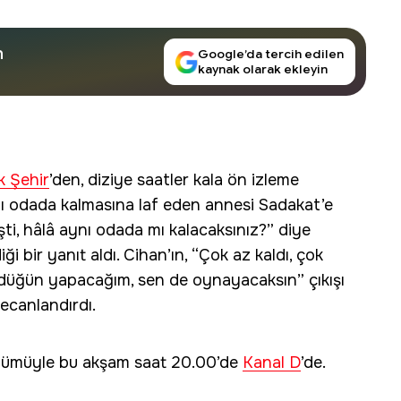
n
Google’da tercih edilen
kaynak olarak ekleyin
k Şehir
’den, diziye saatler kala ön izleme
aynı odada kalmasına laf eden annesi Sadakat’e
şti, hâlâ aynı odada mı kalacaksınız?” diye
 bir yanıt aldı. Cihan’ın, “Çok az kaldı, çok
üğün yapacağım, sen de oynayacaksın” çıkışı
ecanlandırdı.
ölümüyle bu akşam saat 20.00’de
Kanal D
’de.