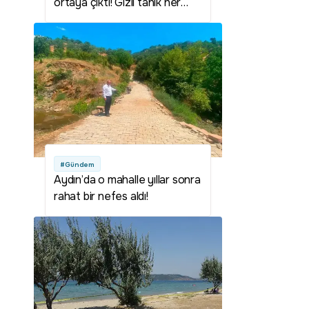
ortaya çıktı! Gizli tanık her
şeyi anlattı
#Gündem
Aydın’da o mahalle yıllar sonra
rahat bir nefes aldı!