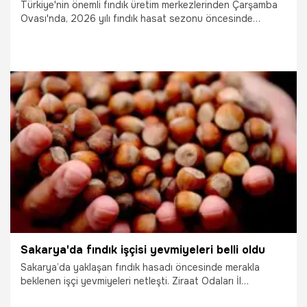
Türkiye'nin önemli fındık üretim merkezlerinden Çarşamba
Ovası'nda, 2026 yılı fındık hasat sezonu öncesinde
yürütülen rekolte tespit çalışmaları tamamlandı.
22.07.2026
Samsun
Sakarya'da fındık işçisi yevmiyeleri belli oldu
Sakarya’da yaklaşan fındık hasadı öncesinde merakla
beklenen işçi yevmiyeleri netleşti. Ziraat Odaları İl
Koordinasyon Kurulu kararıyla Karasu ve Kocaali’de günlük