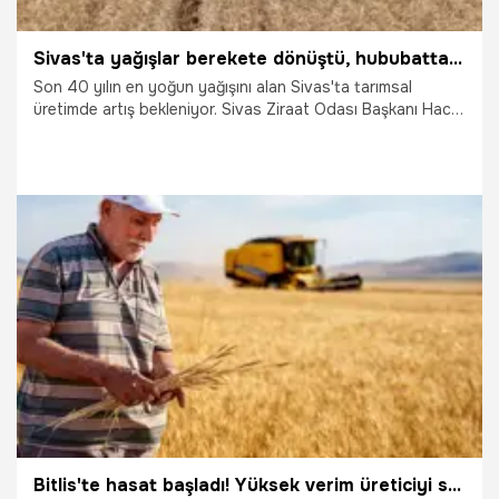
Sivas'ta yağışlar berekete dönüştü, hububatta rekor bekleniyor
Son 40 yılın en yoğun yağışını alan Sivas'ta tarımsal
üretimde artış bekleniyor. Sivas Ziraat Odası Başkanı Hacı
Çetindağ, bu yıl hububat üretimindeki verimin bir önceki
yıla oranla en az yüzde 30 artmasını beklediklerini söyledi.
4.08.2026
Sivas
Bitlis'te hasat başladı! Yüksek verim üreticiyi sevindirdi