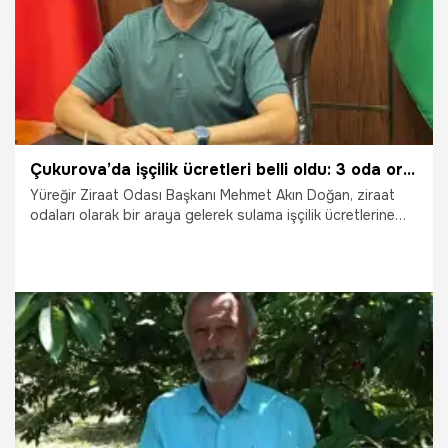
Çukurova’da işçilik ücretleri belli oldu: 3 oda ortak karar aldı
Yüreğir Ziraat Odası Başkanı Mehmet Akın Doğan, ziraat
odaları olarak bir araya gelerek sulama işçilik ücretlerine
ortak tavsiye kararı açıkladı. Doğan, "Belirlenen tavsiye
ücret tarifeleri, üreticilerimizin ve sulama işçilerimizin ortak
menfaatleri gözetilerek hazırlanmıştır" dedi.
15.07.2026
Adana