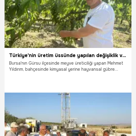
Türkiye'nin üretim üssünde yapılan değişiklik verimi yüzde 30 artırdı! Bedavaya alıyor, binlerce lira kazanıyor
Bursa'nın Gürsu ilçesinde meyve üreticiliği yapan Mehmet
Yıldırım, bahçesinde kimyasal yerine hayvansal gübre
kullanarak hem gübre maliyetini sıfıra indiriyor hem de
doğal ve yüksek lezzetli meyveler yetiştiriyor.
6.08.2026
Bursa