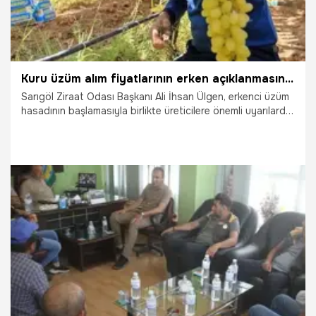
Kuru üzüm alım fiyatlarının erken açıklanmasını bekliyor! Manisalı üreticilere kritik uyarı: Üzümlerinizi peşin ya da güvenilir firmalara verin
Sarıgöl Ziraat Odası Başkanı Ali İhsan Ülgen, erkenci üzüm
hasadının başlamasıyla birlikte üreticilere önemli uyarılarda
bulundu. Geçen yıl yaşanan mağduriyetlerin
tekrarlanmaması için üzümlerin peşin ya da güvenilir
firmalara verilmesini isteyen Ülgen, Toprak Mahsulleri
Ofisi'nin (TMO) kuru üzüm alım fiyatını Ağustos ayı başında
açıklaması gerektiğini söyledi.
24.07.2026
Manisa