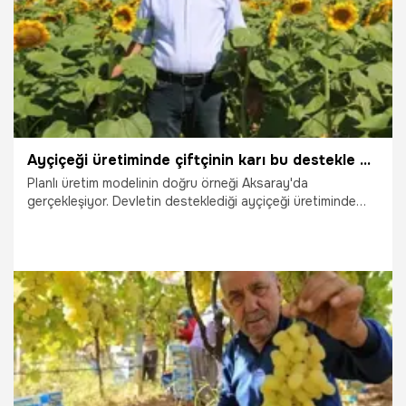
Ayçiçeği üretiminde çiftçinin karı bu destekle artacak: Aksaray'da devlet desteği başlıyor
Planlı üretim modelinin doğru örneği Aksaray'da
gerçekleşiyor. Devletin desteklediği ayçiçeği üretiminde
çiftçinin kârı her geçen yıl artıyor.
29.07.2026
Gündem