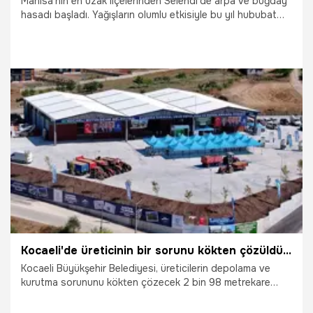
Manisa'nın en uzak ilçelerinden Selendi'de arpa ve buğday
hasadı başladı. Yağışların olumlu etkisiyle bu yıl hububat
tarlalarında yüksek verim elde edilirken, üreticiler bereketli
geçen sezondan memnun. Selendi Ziraat Odası Başkanı
Servet Akyıldız ise hasat döneminde artan yangın riskine
karşı üretici ve biçerdöver operatörlerini tedbirli olmaları
konusunda uyardı.
9.07.2026
Manisa
Kocaeli'de üreticinin bir sorunu kökten çözüldü! Milyonlarca lira çiftçinin cebinde kalacak
Kocaeli Büyükşehir Belediyesi, üreticilerin depolama ve
kurutma sorununu kökten çözecek 2 bin 98 metrekare
kapalı alana sahip Tarımsal Ürün Depolama ve
Değerlendirme Merkezi'ni hizmete sundu. Son 7 yılda