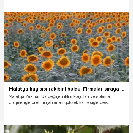
yevmiye 1.600 TL, diğer ilçelerde ise 1.750 TL olarak
açıklandı.
21.07.2026
Gündem
Malatya kayısısı rakibini buldu: Firmalar sıraya girmeye başladı
Malatya Yazıhan'da değişen iklim koşulları ve sulama
projeleriyle üretimi şahlanan yüksek kalitesiyle dev
firmaların radarına giren çerezlik ayçiçeği, kayısının yerini
alarak bölgenin yeni lokomotifi oldu.