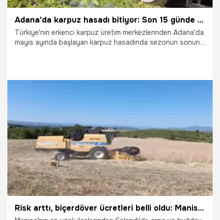
Adana'da karpuz hasadı bitiyor: Son 15 günde fiyatlar şaşırttı
Türkiye'nin erkenci karpuz üretim merkezlerinden Adana'da
mayıs ayında başlayan karpuz hasadında sezonun sonuna
yaklaşıldı. Yaklaşık 110 bin dekarlık alanda gerçekleştirilen
üretimde bu yıl 650 bin ton rekolte elde edilirken, talebin
beklenen seviyeye ulaşmaması nedeniyle tarladaki fiyatlar
geriledi.
9.07.2026
Adana
Risk arttı, biçerdöver ücretleri belli oldu: Manisa'nın uzak ilçesinde hasat devam ediyor