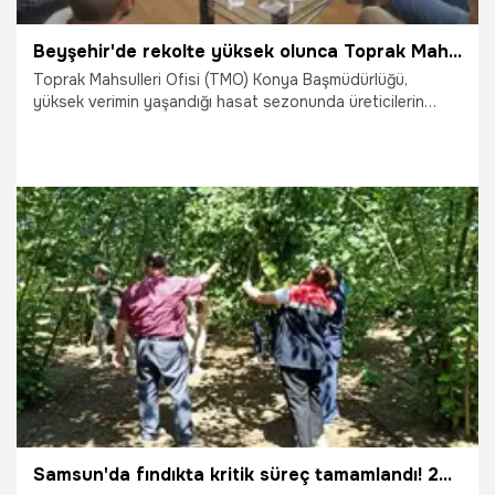
Beyşehir'de rekolte yüksek olunca Toprak Mahsulleri Ofisi harekete geçti
Toprak Mahsulleri Ofisi (TMO) Konya Başmüdürlüğü,
yüksek verimin yaşandığı hasat sezonunda üreticilerin
mağduriyet yaşamaması için Konya'nın Beyşehir ilçesinde
üçüncü hububat alım noktasını hizmete açma kararı aldı.
23.07.2026
Konya
Samsun'da fındıkta kritik süreç tamamlandı! 2026 rekoltesi için geri sayım başladı