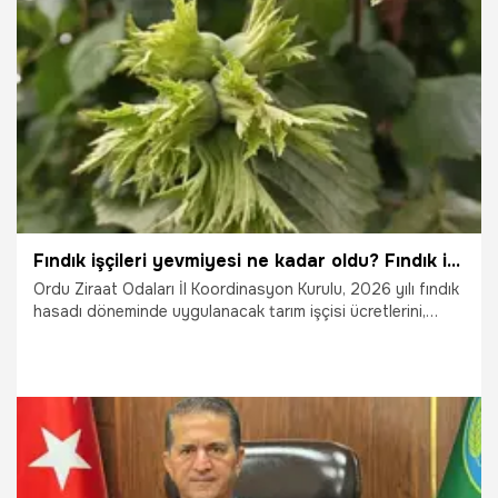
20.07.2026
Malatya
Fındık işçileri yevmiyesi ne kadar oldu? Fındık işçileri yevmiyesi belli oldu mu?
Ordu Ziraat Odaları İl Koordinasyon Kurulu, 2026 yılı fındık
hasadı döneminde uygulanacak tarım işçisi ücretlerini,
yemek işçiye ait olmak üzere günlük net bin 750 lira olarak
kararlaştırıldı.
16.07.2026
Gündem