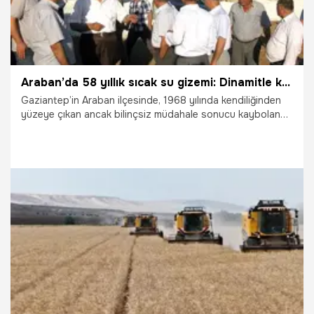
Araban’da 58 yıllık sıcak su gizemi: Dinamitle kaybolan şifalı kaynak için MTA’ya çağrı!
Gaziantep’in Araban ilçesinde, 1968 yılında kendiliğinden
yüzeye çıkan ancak bilinçsiz müdahale sonucu kaybolan
jeotermal kaynağın yeniden gün yüzüne çıkarılması için
seferberlik başlatıldı. Araban Ziraat Odası ve Sarımsak
Üretici Birliği Başkanı Hasan Altun ile ilçe sakinleri, şifa
kaynağı olarak bilinen termal suyun tespiti için Maden
Tetkik ve Arama (MTA) Genel Müdürlüğü’ne çağrıda
bulundu.
6.08.2026
Gaziantep