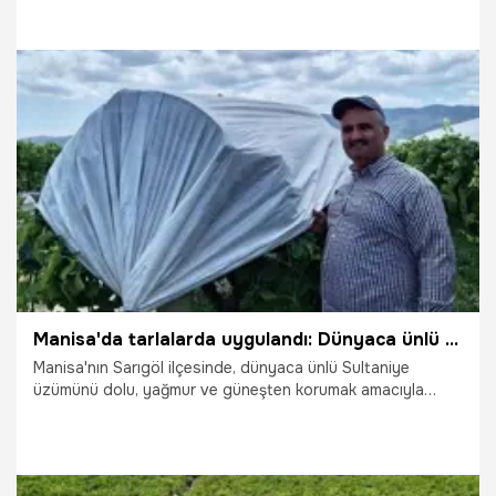
şeftali olarak bilinen ve dünyanın birçok ülkesine ihraç
edilen İznik nektarini üreticinin yoğun emeğiyle tüketiciye
ulaşıyor. Ancak üreticiler, tarlada kilogramı 10-15 TL
arasında alıcı bulan nektarinin market raflarında 100 TL'ye
kadar satılmasına tepki gösteriyor.
2.08.2026
Bursa
Manisa'da tarlalarda uygulandı: Dünyaca ünlü Sultaniye üzümünü korumak için gerdiler
Manisa'nın Sarıgöl ilçesinde, dünyaca ünlü Sultaniye
üzümünü dolu, yağmur ve güneşten korumak amacıyla
yürütülen örtü çalışmaları tamamlanma aşamasına geldi. 113
bin dekarlık bağ alanının yaklaşık yüzde 80'i beyaz
örtülerle kaplanırken, ovanın görüntüsü adeta gelinliği
andırdı.