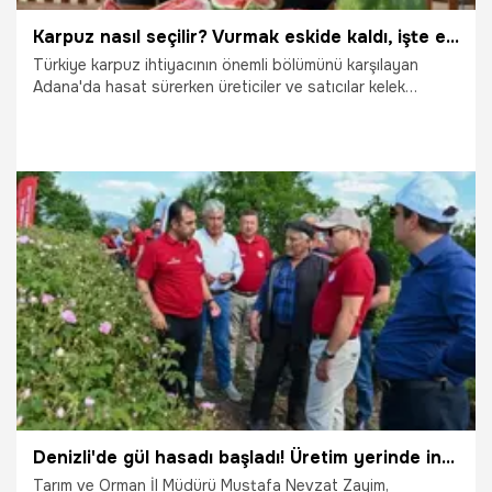
Karpuz nasıl seçilir? Vurmak eskide kaldı, işte en iyi yöntem
Türkiye karpuz ihtiyacının önemli bölümünü karşılayan
Adana'da hasat sürerken üreticiler ve satıcılar kelek
karpuza karşı vatandaşları uyardı. Yüreğir Ziraat Odası
Başkanı Mehmet Akın Doğan, iyi karpuz seçmenin püf
noktalarını anlatarak, "Karpuza vurma alışkanlığı devam
ediyor ancak artık sadece sesine bakmak yeterli değil"
dedi.
21.06.2026
Adana
Denizli'de gül hasadı başladı! Üretim yerinde incelendi
Tarım ve Orman İl Müdürü Mustafa Nevzat Zayim,