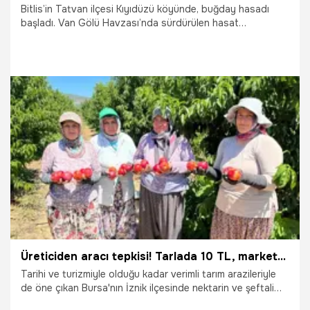
Bitlis’in Tatvan ilçesi Kıyıdüzü köyünde, buğday hasadı
başladı. Van Gölü Havzası’nda sürdürülen hasat
çalışmaları, mevsimin sıcak geçmesine rağmen aralıksız
devam ederken, üreticiler yüksek verimden memnun
olduklarını ifade etti.
4.08.2026
Gündem
Üreticiden aracı tepkisi! Tarlada 10 TL, markette 100 TL
Tarihi ve turizmiyle olduğu kadar verimli tarım arazileriyle
de öne çıkan Bursa'nın İznik ilçesinde nektarin ve şeftali
hasadı tüm hızıyla devam ediyor. Halk arasında tüysüz