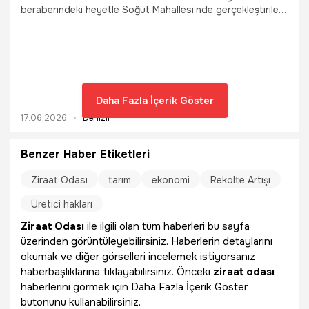
beraberindeki heyetle Söğüt Mahallesi’nde gerçekleştirilen
yağlık gül hasadına katılarak üreticilerle buluştu. Bölge
ekonomisine katkı sağlayan gül üretimi yerinde incelendi.
Daha Fazla İçerik Göster
17.06.2026
Denizli
Benzer Haber Etiketleri
Ziraat Odası
tarım
ekonomi
Rekolte Artışı
Üretici hakları
Ziraat Odası
ile ilgili olan tüm haberleri bu sayfa
üzerinden görüntüleyebilirsiniz. Haberlerin detaylarını
okumak ve diğer görselleri incelemek istiyorsanız
haberbaşlıklarına tıklayabilirsiniz. Önceki
ziraat odası
haberlerini görmek için Daha Fazla İçerik Göster
butonunu kullanabilirsiniz.