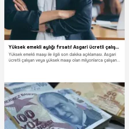
Yüksek emekli aylığı fırsatı! Asgari ücretli çalışan veya yüksek maaş alan milyonları ilgilendiriyor
Yüksek emekli maaşı ile ilgili son dakika açıklaması. Asgari
ücretli çalışan veya yüksek maaşı olan milyonlarca çalışanı
ilgilendiriyor. Emekli maaşının yükseltmek için püf noktaları
tek tek açıklandı. Bu koşulları yerine getiren milyonlarca
çalışanın emekli maaşı yükseliyor. İşte milyonlarca çalışanı
ilgilendiren emekli maaşını arttırmanın kuralları...
29.07.2022
Emekli