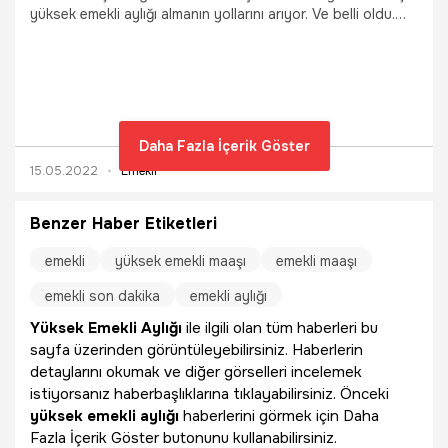
yüksek emekli aylığı almanın yollarını arıyor. Ve belli oldu.
SSK'lı, Bağ-Kuır'lu ve kamu çalışanları için geçerli. Pek çok
kişi bir süre çalıştıktan sonra ne kadar emekli aylığı
alacağını araştırmaya başlıyor. Ancak çalışma mevzuatında
yıllar içerisinde yapılan değişiklikler nedeni ile, 'Ne kadar
emekli aylığı alırım?' sorusu net yanıtını bulamıyor. Emekli
maaşının yaklaşık olarak kaç lira olabileceğini öğrenenler ise
Daha Fazla İçerik Göster
emekli olduklarında alacakları maaşı yükseltmenin mümkün
15.05.2022
Emekli
olup olmadığını merak ediyor. Emekli aylığını yükseltmek
mümkün. İşte tüm çalışanların merak ettiği konun detayları...
Benzer Haber Etiketleri
emekli
yüksek emekli maaşı
emekli maaşı
emekli son dakika
emekli aylığı
Yüksek Emekli Aylığı
ile ilgili olan tüm haberleri bu
sayfa üzerinden görüntüleyebilirsiniz. Haberlerin
detaylarını okumak ve diğer görselleri incelemek
istiyorsanız haberbaşlıklarına tıklayabilirsiniz. Önceki
yüksek emekli aylığı
haberlerini görmek için Daha
Fazla İçerik Göster butonunu kullanabilirsiniz.