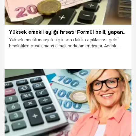
Yüksek emekli aylığı fırsatı! Formül belli, yapan çalışanın maaşı artıyor
Yüksek emekli maaşı ile ilgili son dakika açıklaması geldi.
Emeklilikte düşük maaş almak herkesin endişesi. Ancak
yapılacak bazı değişiklikler emekli aylığının artmasını
sağlıyor. Son bir yılın priminin SGK’ya yüksekten bildirilmesi
emekli aylığını artırmada tek başına yeterli değiş. İşte
yapılması gerekenler...
16.10.2023
Emekli