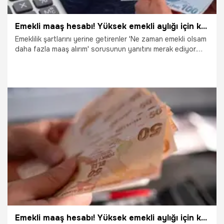
Emekli maaş hesabı! Yüksek emekli aylığı için kritik uyarı: Maaş farkı ortaya çıkıyor
Emeklilik şartlarını yerine getirenler 'Ne zaman emekli olsam
daha fazla maaş alırım' sorusunun yanıtını merak ediyor.
Emekli olacaklar için dikkat çeken uyarı! Yüksek maaş almak
mümkün. Emeklilik dilekçesinin verildiği tarih emekli aylığını
etkiliyor. Doğru tarih maaş miktarını artırıyor. Peki 2024
yılında emeklilik zamanı dolmasına rağmen 2025'i beklemek
mi, yoksa hemen emekli olmak mı avantajlı? Hesap ortada.
Güncelleme katsayısı farkı sebebiyle hangi yıl öne çıkıyor?
İşte cevabı...
18.08.2024
Çalışma Hayatı
Emekli maaş hesabı! Yüksek emekli aylığı için kritik formül, yapan daha fazla maaş alıyor