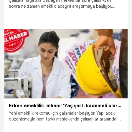
Çalışma hayatına başlayan herkes bir süre çalıştıktan
sonra ne zaman emekli olacağını araştırmaya başlıyor.
Emeklilik tarihi yaklaşanlar ise emekli maaşının ne kadar
olacağını merak ediyor ve emekli aylığını yükseltmenin
yollarını arıyor. Emekli maaşını yükseltmek mümkün. İşte
daha yüksek emekli aylığı alınabilmesi için yapılması
gerekenler...
31.08.2023
Ekonomi
Erken emeklilik imkanı! 'Yaş şartı kademeli olarak geri çekilmiş olacak'
Yeni emeklilik rekormu için çalışmalar başlıyor. Yapılacak
düzenlemeyle hem farklı mesleklerde çalışanlar arasında bir
eşitleme olacak hem de SSK'lılar ile Bağ-Kur'lular arasındaki
prim gün farkı ortadan kalkacak. Bağ-Kur'lular için erken