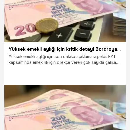
Yüksek emekli aylığı için kritik detay! Bordroya dikkat
Yüksek emekli aylığı için son dakika açıklaması geldi. EYT
kapsamında emeklilik için dilekçe veren çok sayıda çalışan,
bordroda kazançları eksik bildirildiği için büyük bir şok
yaşadı. Emeklilikte düşük aylık sürprizi yaşanmaması için
bordroların düzenli kontrol edilmesi gerekiyor. Ücreti eksik
bildirilenler hizmet tespit davası açabilir. Davayı kazananın
emekli aylığı artarken, beş yıl geriye dönük emekli aylığı
farkı da alınabilir. İşte detaylar...
17.10.2023
Emekli