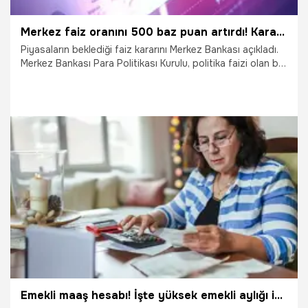
Merkez faiz oranını 500 baz puan artırdı! Karar vatandaşın cebine nasıl yansıyacak?
Piyasaların beklediği faiz kararını Merkez Bankası açıkladı.
Merkez Bankası Para Politikası Kurulu, politika faizi olan bir
hafta vadeli repo ihale faiz oranını 500 baz puan artırarak
yüzde 40'a çıkardı. Peki bu karar vatandaşa nasıl
yansıyacak? İşte detaylar...
23.11.2023
Ekonomi
Emekli maaş hesabı! İşte yüksek emekli aylığı için yapılması gerekenler