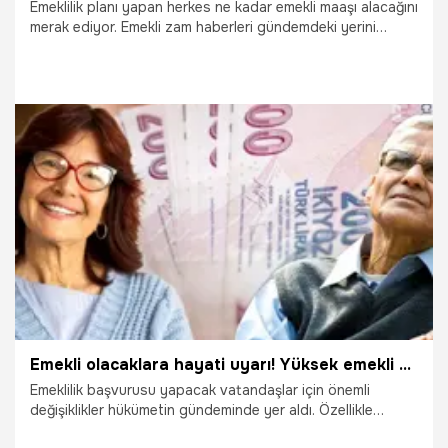
Emeklilik planı yapan herkes ne kadar emekli maaşı alacağını
merak ediyor. Emekli zam haberleri gündemdeki yerini
korurken emeklilikle ilgili son dakika haberleri vatandaşlar
tarafından yakından takip ediliyor. Öte yandan emekli
aylığını yükseltmek de mümkün. 'Emekli olduğumda ne kadar
maaş alırım?' sorusu ise Sosyal Güvenlik Kurumu
tarafından yanıtlanıyor.
23.11.2023
Ekonomi
Emekli olacaklara hayati uyarı! Yüksek emekli aylığı almak için kritik tarihler açıklandı
Emeklilik başvurusu yapacak vatandaşlar için önemli
değişiklikler hükümetin gündeminde yer aldı. Özellikle
8.9.1999 tarihinden önce ve sonra sigortalı olanlar için