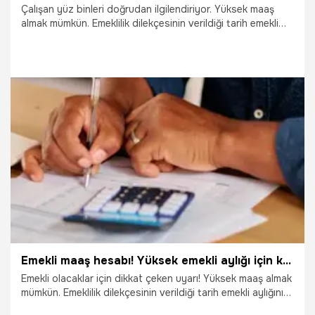
Çalışan yüz binleri doğrudan ilgilendiriyor. Yüksek maaş
almak mümkün. Emeklilik dilekçesinin verildiği tarih emekli
aylığını etkiliyor. Doğru tarih maaş miktarını artırıyor. İşte
detaylar...
6.06.2024
Çalışma Hayatı
Emekli maaş hesabı! Yüksek emekli aylığı için kritik uyarı: Tarihleri kaçırmayın
Emekli olacaklar için dikkat çeken uyarı! Yüksek maaş almak
mümkün. Emeklilik dilekçesinin verildiği tarih emekli aylığını
etkiliyor. Doğru tarih maaş miktarını artırıyor. İşte detaylar...