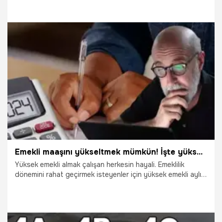
2.06.2024
Çalışma Hayatı
Emekli maaşını yükseltmek mümkün! İşte yüksek emekli aylığının formülü
Yüksek emekli almak çalışan herkesin hayali. Emeklilik
dönemini rahat geçirmek isteyenler için yüksek emekli aylığı
almanın formülü açıklandı. Yaş, sigortalılık süresi ve prim
gününü tamamlayanlar emekli maaşı almaya hak kazanıyor.
SSK ve Bağ-Kur'lular her yıl 2 kez emekli zammı alıyor.
Emekliye zam oranı bilindiği üzere enflasyon rakamlarına