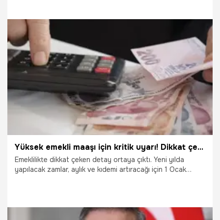
farklı emeklilik şartları bulunuyor. Bu kapsamda, SSK,
Bağkur, Emekli Sandığı gibi farklı sigorta kolları için
belirlenen prim ödeme günleri ve emeklilik yaş sınırları
vatandaşların dikkat etmesi gerekiyor. SGK Uzmanı Dilek
Ete konuyla ilgili bilgi vererek dikkat çeken detaylardan
bahsetti.
14.11.2023
Emekli
Yüksek emekli maaşı için kritik uyarı! Dikkat çeken dilekçe detayı
Emeklilikte dikkat çeken detay ortaya çıktı. Yeni yılda
yapılacak zamlar, aylık ve kıdemi artıracağı için 1 Ocak
2024’ten itibaren dilekçe vermek daha avantajlı olacak. Bu
tarihten sonra aylık yüzde 10 artacak, asgari ücretle
çalışıp emekli olanın kıdemi 400 bin TL’yi bulacak