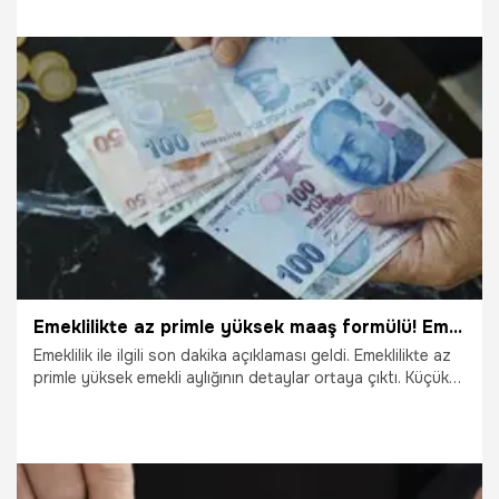
emklililik imkanı doğacak. Uzmanlar yeni emeklilik sistemi
değerlendirdi.
9.05.2023
Çalışma Hayatı
Emeklilikte az primle yüksek maaş formülü! Emeklilikte 1261 gün kuralı detayı
Emeklilik ile ilgili son dakika açıklaması geldi. Emeklilikte az
primle yüksek emekli aylığının detaylar ortaya çıktı. Küçük
esnafın emeklilik için gerekli gün sayısının 7.200’e
inmesiyle birlikte, maaşta etkili olan 1261 gün kuralı
değişecek. Böylece az primle, yüksek emekli aylığı alma
avantajı doğacak. Emekli aylığı hesaplamasında,
sigortalıların emeklilik tarihinden geriye doğru prim veya