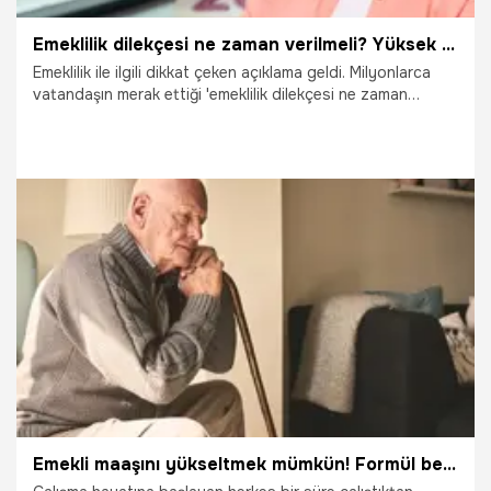
Emeklilik dilekçesi ne zaman verilmeli? Yüksek emekli aylığı fırsatı
Emeklilik ile ilgili dikkat çeken açıklama geldi. Milyonlarca
vatandaşın merak ettiği 'emeklilik dilekçesi ne zaman
verilir?' sorusu cevabını buldu. SGK Uzmanı Dilek Ete
konuyla ilgili bilinmeyenleri aktararak vatandaşlara uyarıda
bulundu.
11.10.2023
Emekli
Emekli maaşını yükseltmek mümkün! Formül belli, işte yapılması gerekenler...