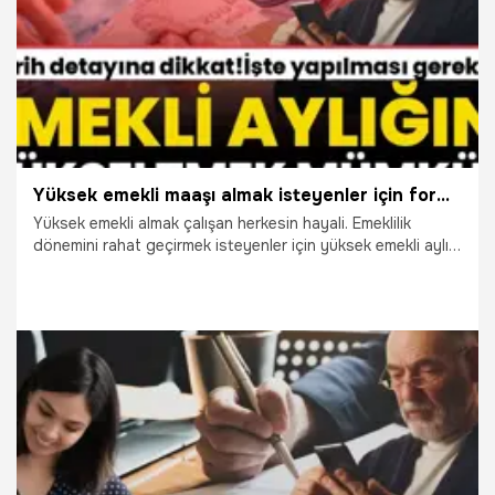
Yüksek emekli maaşı almak isteyenler için formül basit! Tarih detayı dikkat çekiyor
Yüksek emekli almak çalışan herkesin hayali. Emeklilik
dönemini rahat geçirmek isteyenler için yüksek emekli aylığı
almanın formülü açıklandı. Tarih detayı dikkat çekiyor.
Sosyal Güvenlik Başuzmanı İsa Karakaş yapılması
gerekenleri tek tek açıkladı.
17.12.2023
Çalışma Hayatı