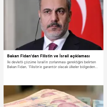
24.10.2023
Emekli
Bakan Fidan'dan Filistin ve İsrail açıklaması
İki devletli çözüme İsrail’in zorlanması gerektiğini belirten
Bakan Fidan, “Filistin’e garantör olacak ülkeler bölgeden
olmalı. İsrail için de başka ülkeler garantör olsun. Bir
antlaşmaya varıldıktan sonra garantör ülkeler de
sorumluluk üstlensin” dedi.
17.10.2023
Gündem