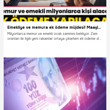
Emekliye ve memura ek ödeme müjdesi! Maaşlara 8.077 TL ilave ödeme yapılacak
Milyonlarca memur ve emekli ocak zammını bekliyor. Zam
oranları ile ilgili yeni rakamlar ortaya çıkarken ek ödeme de
maaşlara yansıyacak. Emeklilik planı yapanlar ise zam
kararını bekliyor. Zamlı maaşların ödenmeye başlaması ile
emeklilik dilekçesini verecek olanlar yüksek emekli aylığı
alacak. Peki ek ödeme imkanından emekli olanlar da
yararlanacak mı? İşte yeni memur ve emekli aylıkları ile ilgili
detaylar...
13.12.2023
Çalışma Hayatı