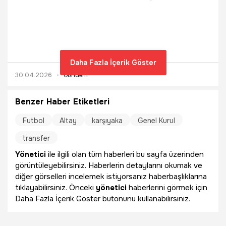
Bayar Üniversitesi İktisadi ve İdari Bilimler Fakültesi Kamu
Yönetimi öğrencilerinin ev sahipliğinde düzenlenen gençlik
buluşmasına katıldı. Geleceğin kamu yöneticilerine
seslenen Kasapoğlu, kamu yönetiminde zihniyet devriminin
önemine dikkat çekerek hafızalardan silinmeyecek bir
mesaj verdi: “Yarın öbür gün makam odalarınıza
Daha Fazla İçerik Göster
geçtiğinizde, oturduğunuz o koltukların, kullandığınız
30.04.2026
Gündem
bütçelerin, attığınız imzaların asıl sahibinin millet olduğunu
bir an bile aklınızdan çıkarmayın
Benzer Haber Etiketleri
Futbol
Altay
karşıyaka
Genel Kurul
transfer
Yönetici
ile ilgili olan tüm haberleri bu sayfa üzerinden
görüntüleyebilirsiniz. Haberlerin detaylarını okumak ve
diğer görselleri incelemek istiyorsanız haberbaşlıklarına
tıklayabilirsiniz. Önceki
yönetici
haberlerini görmek için
Daha Fazla İçerik Göster butonunu kullanabilirsiniz.