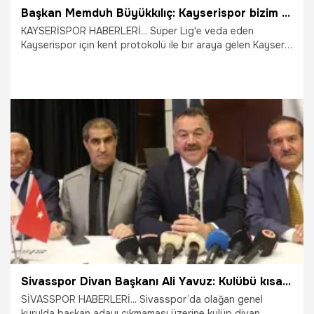
Başkan Memduh Büyükkılıç: Kayserispor bizim en önemli değerimiz
KAYSERİSPOR HABERLERİ... Süper Lig'e veda eden
Kayserispor için kent protokolü ile bir araya gelen Kayseri
Büyükşehir Belediye Başkanı Memduh Büyükkılıç, toplantı
sonunda yaptığı açıklamasında, "Mevcut durumu
kabulleneceğiz, tekrar Süper Lig'e nasıl çıkarızın sorumluluk
anlayışı içerisinde yol alacağız" dedi.
19.05.2026
Kayseri
Sivasspor Divan Başkanı Ali Yavuz: Kulübü kısa sürede devredeceğiz
SİVASSPOR HABERLERİ... Sivasspor’da olağan genel
kurulda başkan adayı çıkmaması üzerine kulüp divan