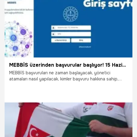
16.06.2026
Samsun
MEBBİS üzerinden başvurular başlıyor! 15 Haziran kritik tarih: İşte MEBBİS giriş ekranı ve detaylar
MEBBİS başvuruları ne zaman başlayacak, yönetici
atamaları nasıl yapılacak, kimler başvuru hakkına sahip,
başvurular hangi tarihler arasında alınacak? 15 Haziran’da
başlayacak kritik süreç öncesinde adaylar “MEBBİS
başvuru ekranı”, “yönetici atama şartları”, “şube müdürü
başvurusu nasıl yapılır” ve “MEBBİS giriş” gibi konuları
araştırıyor. İşte yönetici atamalarına ilişkin tüm süreç,
başvuru adımları ve MEBBİS giriş ekranı hakkında bilinmesi
gerekenler.
5.06.2026
Gündem