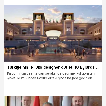
uluslararası yatırımını gerçekleştirmek üzere imzaları attı.
13.07.2026
Ekonomi
Türkiye'nin ilk lüks designer outleti 10 Eylül’de açılıyor
Kalyon İnşaat ile İtalyan perakende gayrimenkul yönetimi
şirketi RDM-Fingen Group ortaklığında hayata geçirilen
Türkiye'nin ilk lüks designer outleti Florentia Village, 10
Eylül’de gerçekleştirilecek açılış öncesinde, Türkiye’nin ve
dünyanın önde gelen moda ve perakende markalarının üst
düzey yöneticilerini ağırladı. İnşaatı planlanan takvim
doğrultusunda tamamlanmak üzere olan projenin son