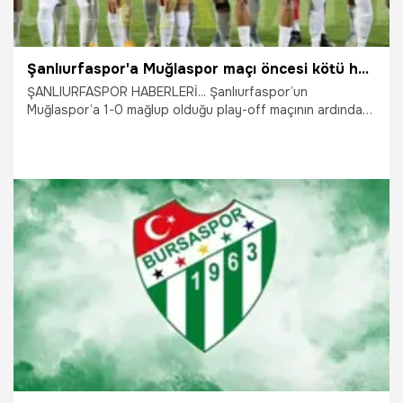
Şanlıurfaspor'a Muğlaspor maçı öncesi kötü haber geldi
ŞANLIURFASPOR HABERLERİ... Şanlıurfaspor’un
Muğlaspor’a 1-0 mağlup olduğu play-off maçının ardından
kulüp, çeşitli disiplin ihlalleri nedeniyle Türkiye Futbol
Federasyonu tarafından PFDK’ya sevk edilirken, Başkan
Mustafa Kemal Saraçoğlu ile yönetici Abdurrahman
Eyyüpoğlu hakkında da disiplin süreci başlatıldı.
2.05.2026
Şanlıurfa