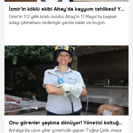
İzmir'in köklü ekibi Altay'da kayyum tehlikesi! Yeniden başkan adayı çıkmadı
İzmir'in 112 yıllık köklü kulübü Altay'ın 11 Mayıs'ta başkan
adayı çıkmaması nedeniyle yarıda kalan ve bugün
tamamlanan olağanüstü genel kurulunda yönetime yine
kimsenin talip olmaması nedeniyle kulübe kayyum atanması
gündeme geldi. İzmir Atatürk Stadı'ndaki Türkiye Faal
Futbol Hakemleri ve Gözlemcileri Derneği Toplantı
Salonu'nda yapılan seçimde başkan adayı çıkmayınca,
görev tekrar mevcut başkan Sinan Kanlı ve yönetiminde
kaldı.
16.07.2026
İzmir
Onu görenler şaşkına dönüyor! Yönetici koltuğunu bırakıp üretime geçti: Onlarca kadına ilham oldu
Antalya'da uzun yıllar yöneticilik yapan Tuğba Çelik, masa