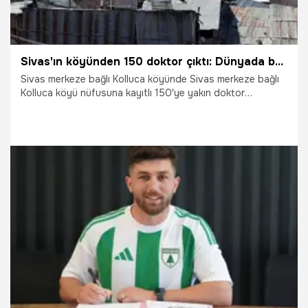
Sivas'ın köyünden 150 doktor çıktı: Dünyada böyle bir şey yok, genetik olma ihtimali var
Sivas merkeze bağlı Kolluca köyünde Sivas merkeze bağlı
Kolluca köyü nüfusuna kayıtlı 150'ye yakın doktor
bulunuyor. Türkiye'nin farklı illerinde sağlık hizmeti sunan
doktorların hikayesi duyanları şaşkına çeviriyor. Muhtar
Şinasi Kumru "bırakın Türkiye'yi dünyada dahi böyle bir
şeyin olduğunu düşünmüyorum." değerlendirmesini yaptı.
3.07.2026
Sivas