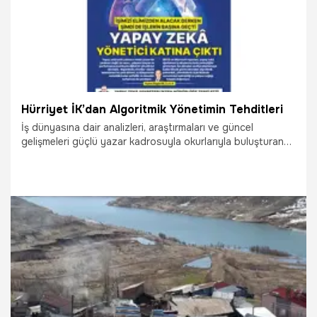
Hürriyet İK’dan Algoritmik Yönetimin Tehditleri
İş dünyasına dair analizleri, araştırmaları ve güncel
gelişmeleri güçlü yazar kadrosuyla okurlarıyla buluşturan
Hürriyet İK’nın 26. sayısı 5 Temmuz Pazar günü
yayınlanacak. Temmuz sayısı; denizcilik sektöründe artan
istihdam ihtiyaçlarından her geçen gün hız kazanan yapay
zekâ gelişmelerine kadar iş dünyasının gündemini belirleyen
konuları geniş bir perspektifle ele alıyor.
3.07.2026
Çalışma Hayatı