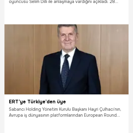
oyuncusu Selim Dilli ile anlaşmaya vardığını açıkladı. 28
yaşındaki futbolcu, düzenlenen imza töreniyle yeşil-beyazlı
ekibe katıldı.
23.06.2026
TFF 1.Lig
ERT’ye Türkiye’den üye
Sabancı Holding Yönetim Kurulu Başkanı Hayri Çulhacı’nın,
Avrupa iş dünyasının platformlarından European Round
Table for Industry (ERT) üyeliğine davet edildiği açıklandı.