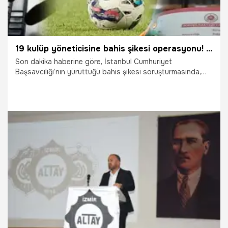
19 kulüp yöneticisine bahis şikesi operasyonu! Maruf Güneş Galatasaray, Tolga Kırgız Beşiktaş, Avni Akdemir Erzurumspor: İşte bahis oynadıkları iddia edilen kulüp yöneticileri
Son dakika haberine göre, İstanbul Cumhuriyet
Başsavcılığı’nın yürüttüğü bahis şikesi soruşturmasında,
görev yaptıkları dönemde kendi takımlarının maçlarına rakip
lehine veya gol bahisleri oynadıkları iddiasıyla 19 kulüp
yöneticisine operasyon düzenlendi. Operasyonda 17
şüpheli yakalandı. İşte bahis şikesi yaptıkları iddia edilen
yöneticiler...
17.07.2026
Şampiy10