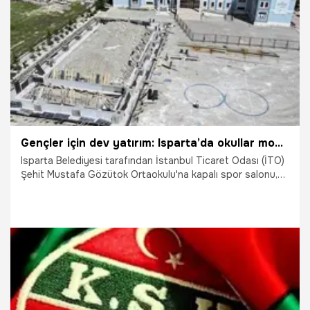
13.05.2026
Ekonomi
Gençler için dev yatırım: Isparta’da okullar modern spor alanlarına kavuşuyor
Isparta Belediyesi tarafından İstanbul Ticaret Odası (İTO)
Şehit Mustafa Gözütok Ortaokulu'na kapalı spor salonu,
Işıkkent Anadolu İmam Hatip Lisesi, Şehit Burhan Açıkkol
İlkokulu ve Gürkan Kız İmam Hatip Ortaokulu'na ise
sentetik çim saha yapılıyor.
12.05.2026
Gündem