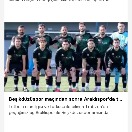
yönetimine kaldı. Divan Başkanı Ali Yavuz, sürecin titizlikle
yürütüleceğini ve kısa süre içinde kulübün yeni yönetime
devredileceğini açıkladı.
19.05.2026
Sivas
Beşikdüzüspor maçından sonra Araklıspor'da tarihi cezaya tepki
Futbola olan ilgisi ve tutkusu ile bilinen Trabzon’da
geçtiğimiz ay Araklıspor ile Beşikdüzüspor arasında
oynanan Süper Amatör Lig karşılaşmasının ardından
Araklıspor'a verilen ağır cezalar tepkiye neden oldu.