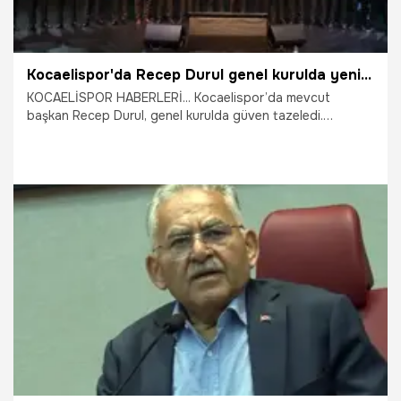
Kocaelispor'da Recep Durul genel kurulda yeniden başkan seçildi güven tazeledi
KOCAELİSPOR HABERLERİ... Kocaelispor’da mevcut
başkan Recep Durul, genel kurulda güven tazeledi.
Kocaelispor’un kimsenin oyuncağı olmadığını belirten Durul,
"Görevde ısrarla durmak doğru değil. 'Kulübe fayda
sağlayacağına inanan aday olsun, lehine çekilirim' dedim
ama kimse çıkmadı. 'Tahir başkan parayı veriyor, ben de
yaparım' diyorlar. Parayı veriyor. Hadi gelin yapın.
Neredesiniz? Tahir başkanı bu işlere alet etmeyin" dedi.
24.05.2026
Kocaeli