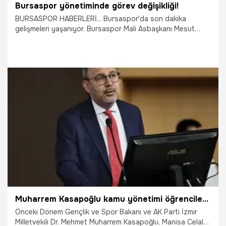
Bursaspor yönetiminde görev değişikliği!
BURSASPOR HABERLERİ... Bursaspor'da son dakika
gelişmeleri yaşanıyor. Bursaspor Mali Asbaşkanı Mesut
Günal’ın istifası sonrası yedek yönetici Ali Ağır, asil yönetim
kadrosuna dahil edildi.
1.05.2026
Bursa
Muharrem Kasapoğlu kamu yönetimi öğrencileriyle buluştu
Önceki Dönem Gençlik ve Spor Bakanı ve AK Parti İzmir
Milletvekili Dr. Mehmet Muharrem Kasapoğlu, Manisa Celal