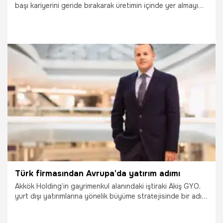
başı kariyerini geride bırakarak üretimin içinde yer almayı
tercih etti. Gerekli eğitimleri tamamlayıp meslek belgesini
alan Çelik, aynı tersaneye bu kez üretim ekibinin bir parçası
olarak dönerken, cesur kariyer değişikliğiyle birçok kadına
ilham verdi.
16.07.2026
Gündem
Türk firmasından Avrupa’da yatırım adımı
Akkök Holding’in gayrimenkul alanındaki iştiraki Akiş GYO,
yurt dışı yatırımlarına yönelik büyüme stratejisinde bir adım
attı. Şirket, Almanya’nın başkenti Berlin’de geliştirilmesi
planlanan 150’den fazla konutluk projeye ortak olarak