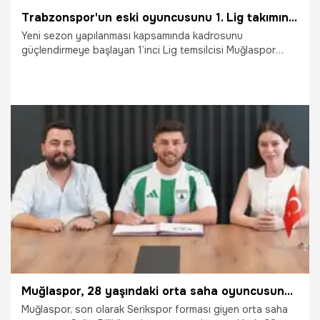
Trabzonspor'un eski oyuncusunu 1. Lig takımına imza attı
Yeni sezon yapılanması kapsamında kadrosunu
güçlendirmeye başlayan 1’inci Lig temsilcisi Muğlaspor
transferde ilk imzayı son olarak Serikspor forması giyen
deneyimli orta saha oyuncusu Selim Dilli ile attı. 28
yaşındaki oyuncu, düzenlenen törenle kendisini yeşil-
beyazlı renklere bağlayan sözleşmeyi imzaladı.
24.06.2026
Şampiy10
Muğlaspor, 28 yaşındaki orta saha oyuncusunu kadrosuna kattı
Muğlaspor, son olarak Serikspor forması giyen orta saha