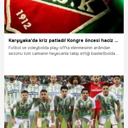
Karşıyaka'da kriz patladı! Kongre öncesi haciz şoku
Futbol ve voleybolda play-offta elenmesinin ardından
sezonu tüm camianın heyecanla takip ettiği basketbolda
son hafta son salisede mucizevi bir şekilde Süper Lig'de
kalarak tamamlayan Karşıyaka'da yönetim olağan mali
genel kurulun tarihini açıkladı. Yeşil-kırmızılılarda ilk tarihi 22
Mayıs olarak belirlenen mali genel kurulun 2 Haziran'da
Karşıyaka Zübeyde Hanım Nikah Evi'nde yapılacağı
duyuruldu.
12.05.2026
İzmir