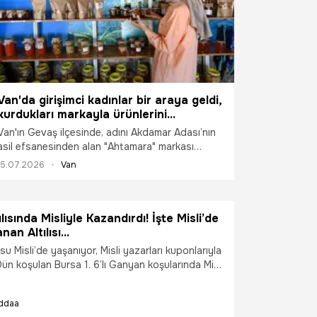
Van'da girişimci kadınlar bir araya geldi,
kurdukları markayla ürünlerini
Avrupa'ya ulaştırdılar: Sipariş vermek
Van'ın Gevaş ilçesinde, adını Akdamar Adası’nın
için sıraya giriyorlar!
asil efsanesinden alan "Ahtamara" markası
altında bir araya gelen girişimci kadınlar, tarladan
15.07.2026
Van
sofraya ürettikleri 20 farklı el emeği ürünü hem
Türkiye'ye hem de dünyaya ihraç ediyor. 2021
yılında 7 cesur kadınla kurulan ve bugün üye
ılısında Misliyle Kazandırdı! İşte Misli’de
sayısını 21'e çıkaran Ahtamara Tarımsal Kalkınma
an Altılısı…
Kadın Kooperatifi, Almanya'dan Fransa'ya,
İran'dan iç pazara kadar uzanan bir ticaret ağı
usu Misli’de yaşanıyor, Misli yazarları kuponlarıyla
kurmayı başardı.
ün koşulan Bursa 1. 6’lı Ganyan koşularında Misli
cabaşoğlu, hazırladığı 10 misli kuponuyla
kazandırdı.
İddaa