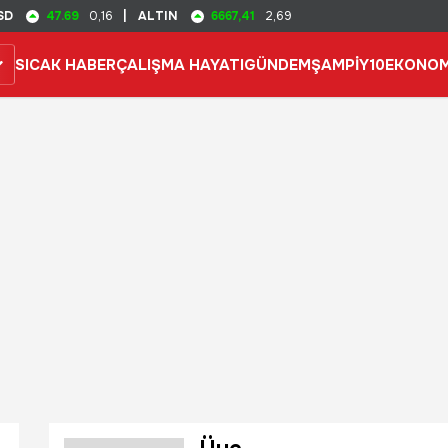
47.69
6667,41
SD
0,16
|
ALTIN
2,69
SICAK HABER
ÇALIŞMA HAYATI
GÜNDEM
ŞAMPİY10
EKONOM