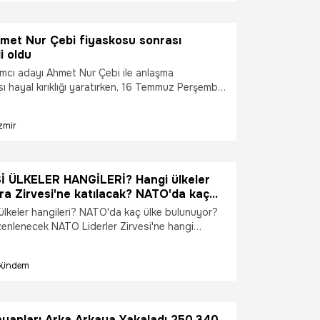
hmet Nur Çebi fiyaskosu sonrası
i oldu
ımcı adayı Ahmet Nur Çebi ile anlaşma
 hayal kırıklığı yaratırken, 16 Temmuz Perşembe
acak olağanüstü genel kurulda yeni yönetimi
 üyesi belirleyecek.
zmir
 ÜLKELER HANGİLERİ? Hangi ülkeler
a Zirvesi'ne katılacak? NATO'da kaç
lkeler hangileri? NATO'da kaç ülke bulunuyor?
enlenecek NATO Liderler Zirvesi'ne hangi
cak? NATO'nun en güçlü üyeleri hangileri?
 Türkiye'nin ev sahipliğinde gerçekleştirilecek
Gündem
irvesi öncesinde milyonlarca kişi NATO
irveye katılacak ülkeleri araştırıyor. Dünya
n önemli ittifaklarından biri olarak kabul edilen
ve Kuzey Amerika'dan toplam 32 ülkeyi aynı
yanları Arka Arkaya Yakaladı 250.340