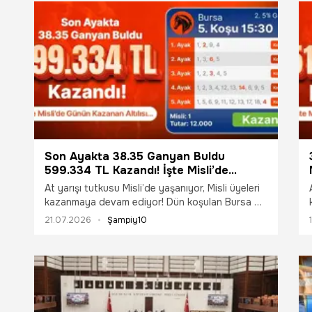
Son Ayakta 38.35 Ganyan Buldu
599.334 TL Kazandı! İşte Misli’de
Günün Kazanan Altılısı…
At yarışı tutkusu Misli’de yaşanıyor, Misli üyeleri
kazanmaya devam ediyor! Dün koşulan Bursa 2.
5’li Ganyan koşularında bir Misli üyesi, 2.800
21.07.2026
Şampiy10
TL’ye hazırladığı kuponla 599.334 TL kazandı.