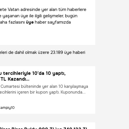
Gazete Vatan adresinde yer alan tüm haberlere
 yaşanan üye ile ilgili gelişmeler, bugün
aha fazlasını
üye
haber sayfamızda
leri de dahil olmak üzere
23.189 üye haberi
tercihleriyle 10’da 10 yaptı,
 TL Kazandı…
i Cumartesi bülteninde yer alan 10 karşılaşmaya
cihlerini içeren bir kupon yaptı. Kuponunda
landiya, Norveç, İsveç, Danimarka, İsviçre,
 liglerinden karşılaşmalara ve hazırlık maçına
Şampiy10
li Üyesi, toplamda 405.76 oranı tutturmuş oldu.