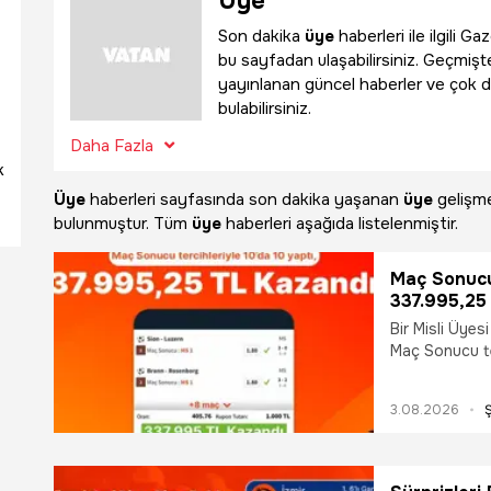
Üye
Son dakika
üye
haberleri ile ilgili 
bu sayfadan ulaşabilirsiniz. Geçmişte
yayınlanan güncel haberler ve çok d
bulabilirsiniz.
Daha Fazla
k
Üye
haberleri sayfasında son dakika yaşanan
üye
gelişme
bulunmuştur. Tüm
üye
haberleri aşağıda listelenmiştir.
Maç Sonucu 
337.995,25
Bir Misli Üyes
Maç Sonucu te
Avusturya, Fin
Rusya, Romanya
3.08.2026
yer veren Mis