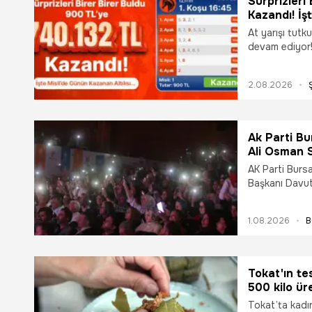
Sürprizleri
Kazandı! İş
At yarışı tutk
devam ediyor! 
Misli üyesi, 9
2.08.2026
Ak Parti Bu
Ali Osman S
tren hattı
AK Parti Bursa
Başkanı Davu
Hastanesi'nin 
edileceğini, B
1.08.2026
B
sürüşlerinin b
Tokat'ın te
500 kilo ür
yerine gönd
Tokat’ta kadın