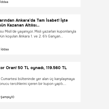
İddaa
larından Ankara’da Tam İsabet! İşte
nün Kazanan Altılısı…
usu Misli’de yaşanıyor, Misli yazarları kuponlarıyla
ün koşulan Ankara 1. ve 2. 6’lı Ganyan
sli yazarları Hüseyin Karakaya ve Bora Ünal,
uponlarla toplamda 37.102,37 TL kazandırdı.
İddaa
kor Oran! 50 TL oynadı, 119.560 TL
i, Cumartesi bülteninde yer alan üç karşılaşmaya
onucu tercihlerini içeren bir kupon yaptı.
 verdiği maçları Çin Süper Ligi’nden tercih eden
.654 oranlı kuponu ile Misli’de temmuz ayındaki
Şampiy10
nı tutturmuş oldu. Yaptığı kupona Misli Arena’da
ye, diğer Misli üyeleriyle de kuponunu paylaştı.