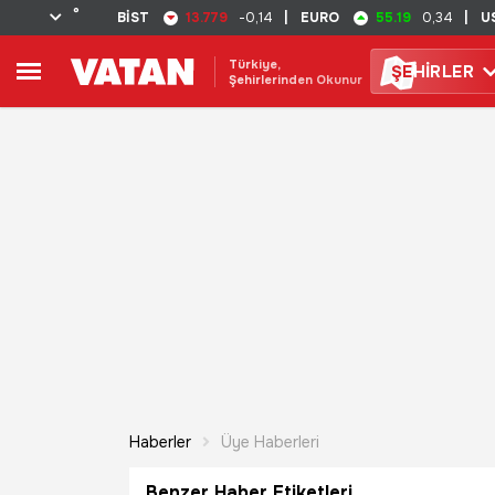
°
13.779
55.19
BİST
-0,14
|
EURO
0,34
|
U
Türkiye,
ŞE
HİRLER
Şehirlerinden Okunur
Haberler
Üye Haberleri
Benzer Haber Etiketleri