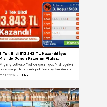
3 Tek Bildi 513.843 TL Kazandı! İşte
Misli’de Günün Kazanan Altılısı…
At yarışı tutkusu Misli’de yaşanıyor, Misli üyeleri
kazanmaya devam ediyor! Dün koşulan Ankara 2.
6’lı Ganyan koşularında bir Misli üyesi, 2.800
17.07.2026
İddaa
TL’ye hazırladığı kuponla 513.843 TL kazandı.