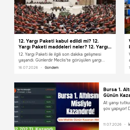
12. Yargı Paketi kabul edildi mi? 12.
Yargı Paketi maddeleri neler? 12. Yargı
Paketi çıktı mı? 12. Yargı Paketi
12. Yargı Paketi ile ilgili son dakika gelişmesi
Meclis'te kabul edildi mi? 12. Yargı
yaşandı. Günlerdir Meclis'te görüşülen yargı
Paketi yasalaştı mı? 12. Yargı Paketi'nin
paketi yasalaştı. Peki 12. Yargı Paketi'nin içeriği
16.07.2026
Gündem
içeriği ne?
ne? 12. Yargı Paketi kabul edildi mi? 12. yargı
paketi maddeleri neler? 12. Yargı Paketi çıktı mı?
12. Yargı Paketi Meclis'te kabul edildi mi? 12.
Yargı Paketi yasalaştı mı? İşte yanıtı...
Bursa 1. Alt
Günün Kazan
At yarışı tutk
şov yapıyor! D
yazarı Uğur Ko
62.702,50 TL 
11.07.2026