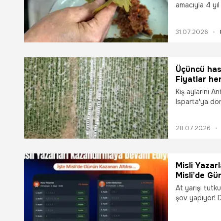
amacıyla 4 yıl
bölgenin dünya
yanındaki gurm
31.07.2026
altında bir ar
Tokat Narince 
yaprak sarmal
Üçüncü hasa
Fiyatlar he
Kış aylarını A
Isparta'ya dön
ardından sedir
arıcılar, üçünc
28.07.2026
taşıdı.
Misli Yazar
Misli’de Gü
At yarışı tutk
şov yapıyor! D
Ganyan koşula
Tekpetek, haz