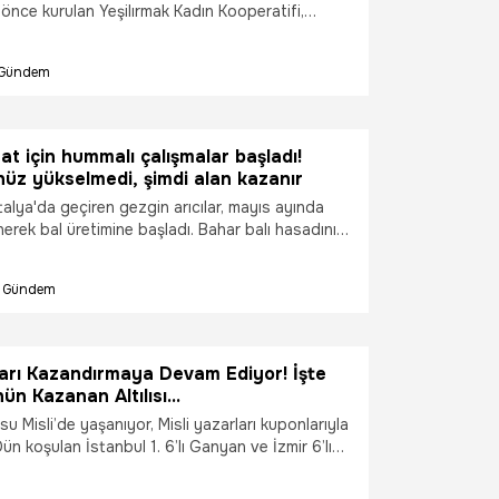
 önce kurulan Yeşilırmak Kadın Kooperatifi,
ca ünlü lezzetlerini Türkiye’nin dört bir
e sofralarla buluşturuyor. Kooperatif çatısı
Gündem
aya gelen üye kadınlar, kentin tescilli değeri olan
salamura asma yaprağı ile hazırladıkları özel
arını yoğun talep üzerine iç piyasaya sunuyor.
t için hummalı çalışmalar başladı!
nüz yükselmedi, şimdi alan kazanır
ntalya'da geçiren gezgin arıcılar, mayıs ayında
erek bal üretimine başladı. Bahar balı hasadının
, geven ve çiçek balı üretimi gerçekleştiren
ü hasat için kovanlarını ayçiçeği tarlalarına
Gündem
ları Kazandırmaya Devam Ediyor! İşte
nün Kazanan Altılısı…
usu Misli’de yaşanıyor, Misli yazarları kuponlarıyla
ün koşulan İstanbul 1. 6’lı Ganyan ve İzmir 6’lı
rında Misli yazarları Çetin Gökduman ve Musa
ırladığı kuponlarla toplamda 68.295,74 TL TL