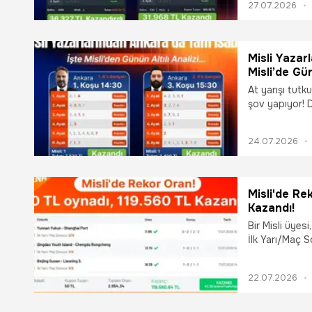
27.07.2026
kazandırdı.
Misli Yazar
Misli’de Gü
At yarışı tutk
şov yapıyor! D
koşularında Mi
hazırladığı k
24.07.2026
Misli'de Re
Kazandı!
Bir Misli üyes
İlk Yarı/Maç S
Kuponunda yer
Misli üyesi, 2
22.07.2026
en yüksek ora
da yer veren ü