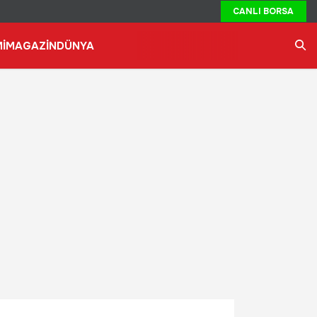
CANLI BORSA
İ
MAGAZİN
DÜNYA
Ara