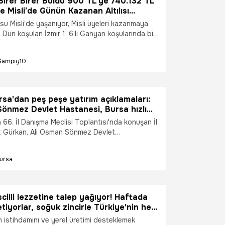
 Birer Birer Buldu 900 TL’ye 740.132 TL
te Misli’de Günün Kazanan Altılısı…
usu Misli’de yaşanıyor, Misli üyeleri kazanmaya
Dün koşulan İzmir 1. 6’lı Ganyan koşularında bir
00 TL’ye hazırladığı kuponla 740.132 TL kazandı.
Şampiy10
rsa'dan peş peşe yatırım açıklamaları:
önmez Devlet Hastanesi, Bursa hızlı
 66. İl Danışma Meclisi Toplantısı'nda konuşan İl
t Gürkan, Ali Osman Sönmez Devlet
15 Ağustos'ta Sağlık Bakanlığı'na teslim
ursa hızlı tren hattında ise bu hafta test
ursa
aşlayacağını söyledi.
scilli lezzetine talep yağıyor! Haftada
etiyorlar, soğuk zincirle Türkiye'nin her
eriliyor: Hedefte dünya pazarı var!
 istihdamını ve yerel üretimi desteklemek