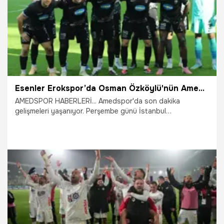
Esenler Erokspor’da Osman Özköylü'nün Amedspor itirafı kriz çıkardı
AMEDSPOR HABERLERİ... Amedspor'da son dakika
gelişmeleri yaşanıyor. Perşembe günü İstanbul
deplasmanında Amedspor ile oynayacak Esenler
Erokspor’un hocası Osman Özköylü, Diyarbakır’da
oynanan maç sonrası yaptığı konuşma gündem oldu.
8.04.2026
Diyarbakır