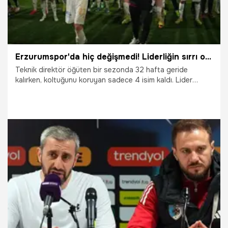
Erzurumspor'da hiç değişmedi! Liderliğin sırrı ortaya çıktı
Teknik direktör öğüten bir sezonda 32 hafta geride
kalırken, koltuğunu koruyan sadece 4 isim kaldı. Lider
Erzurumspor, zirve takipçisi Esenler Erokspor, Bodrum FK
ve Bandırmaspor; "istikrar başarının anahtarıdır" diyerek
rakiplerine adeta ders verdi.
27.03.2026
Şampiy10