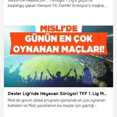
VANSPOR HABERLERİ... Trendyol 1. Lig'e güçlü bir
başlangıç yapan Vanspor FK, Esenler Erokspor'u mağlup
ederek puanını 6'ya çıkardı. Maçın ardından Teknik Direktör
Hakan Kutlu, takımın performansını değerlendirirken,
hedeflere dair önemli açıklamalarda bulundu. Kutlu'nun
yaptığı 'şampiyonluk' itirafı gündem olacak.
19.08.2025
Van
Devler Ligi’nde Heyecan Sürüyor! TFF 1. Lig Maçlarına İlgi Büyük. İşte Misli’de Günün En Çok Oynanan Maçları
Misli’de günün iddaa programı içerisinde en çok oynanan
bahisleri ve Misli yazarlarının bu maçlar için yaptığı
yorumları sizler için derledik. Birçok ligin heyecanını
Şampiyon Oranlar ile Misli’de yaşayabilirsiniz.