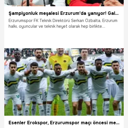
Şampiyonluk meşalesi Erzurum'da yanıyor! Galibiyetin ardından ilk sözler: İnşallah sezon sonu istenilen şampiyonluğa ulaşırız
Erzurumspor FK Teknik Direktörü Serkan Özbalta, Erzurum
halkı, oyuncular ve teknik heyet olarak hep birlikte
inandıklarını belirterek, "İnşallah sezon sonu istenilen
şampiyonluğa ulaşırız" dedi.
23.03.2026
Şampiy10
Esenler Erokspor, Erzurumspor maçı öncesi meydan okudu