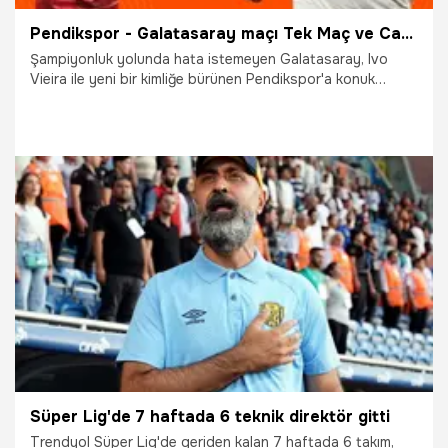
Pendikspor - Galatasaray maçı Tek Maç ve Canlı Bahis seçenekleriyle Misli’de
Şampiyonluk yolunda hata istemeyen Galatasaray, Ivo
Vieira ile yeni bir kimliğe bürünen Pendikspor'a konuk
olurken siz de bu karşılaşmanın heyecanını Tek Maç, Süper
Oran ve Canlı Bahis seçenekleriyle Misli’de
yaşayabileceksiniz. Bu arada; Misli'den yeni üyelere 50 TL
hediye!
2.12.2023
İddaa
Süper Lig'de 7 haftada 6 teknik direktör gitti
Trendyol Süper Lig'de geriden kalan 7 haftada 6 takım,