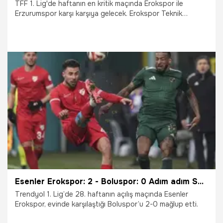
TFF 1. Lig'de haftanın en kritik maçında Erokspor ile
Erzurumspor karşı karşıya gelecek. Erokspor Teknik
Direktörü Osman Özköylü, Erzurumspor'la ilgili açıklamada
bulundu.
19.03.2026
Şampiy10
Esenler Erokspor: 2 - Boluspor: 0 Adım adım Süper Lig'e
Trendyol 1. Lig’de 28. haftanın açılış maçında Esenler
Erokspor, evinde karşılaştığı Boluspor’u 2-0 mağlup etti.