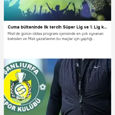
Cuma bülteninde ilk tercih Süper Lig ve 1. Lig karşılaşmaları… Bundesliga’da haftanın açılışında goller tercih ediliyor. İşte Misli’de Günün En Çok Oynanan Maçları
Misli’de günün iddaa programı içerisinde en çok oynanan
bahisleri ve Misli yazarlarının bu maçlar için yaptığı
yorumları sizler için derledik. Birçok ligin heyecanını
Şampiyon Oranlar ile Misli’de yaşayabilirsiniz.
28.11.2025
İddaa