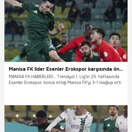
21.02.2026
TFF 1.Lig
Manisa FK lider Esenler Erokspor karşısında öne geçti ama kaçamadı: 1-3
MANİSA FK HABERLERİ... Trendyol 1. Lig'in 25. haftasında
Esenler Erokspor, konuk ettiği Manisa FK'yı 3-1 mağlup etti.
13.02.2026
Manisa