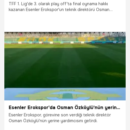
TFF 1. Lig'de 3. olarak play off'ta final oynama hakkı
kazanan Esenler Erokspor'un teknik direktörü Osman
Özköylü, tedbirli olarak PFDK'ya gönderildi.
7.05.2026
Şampiy10
Esenler Erokspor'da Osman Özköylü'nün yerine gelen yeni hoca belli oldu
Esenler Erokspor, görevine son verdiği teknik direktör
Osman Özköylü'nün yerine yardımcısını getirdi.