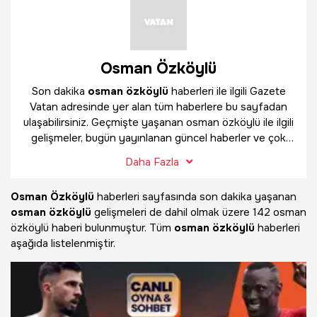
Osman Özköylü
Son dakika
osman özköylü
haberleri ile ilgili Gazete
Vatan adresinde yer alan tüm haberlere bu sayfadan
ulaşabilirsiniz. Geçmişte yaşanan osman özköylü ile ilgili
gelişmeler, bugün yayınlanan güncel haberler ve çok
daha fazlasını
osman özköylü
haber sayfamızda
Daha Fazla
bulabilirsiniz.
Osman Özköylü
haberleri sayfasında son dakika yaşanan
osman özköylü
gelişmeleri de dahil olmak üzere
142 osman
özköylü haberi bulunmuştur. Tüm
osman özköylü
haberleri
aşağıda listelenmiştir.