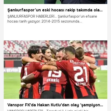
Şanlıurfaspor’un eski hocası rakip takımda olay oldu
ŞANLIURFASPOR HABERLERİ... Şanlıurfaspor’un efsane
hocası tarih yazıyor. 2014-2015 sezonunda
Şanlıurfaspor’da görev yapan teknik direktör Osman
Özköylü gündem oldu.
26.09.2025
Şanlıurfa
Vanspor FK'da Hakan Kutlu'dan olay 'şampiyonluk' itirafı: Biz o takım değiliz