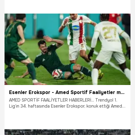
6.05.2026
Şampiy10
Esenler Erokspor - Amed Sportif Faaliyetler maçında puanlar paylaşıldı
AMED SPORTİF FAALİYETLER HABERLERİ... Trendyol 1.
Lig’in 34. haftasında Esenler Erokspor, konuk ettiği Amed
Sportif Faaliyetler ile 1-1 berabere kaldı.