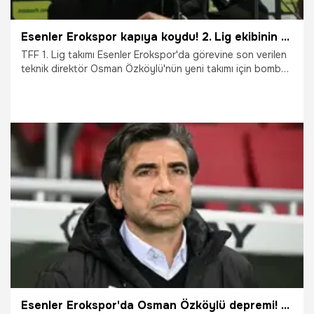
Esenler Erokspor kapıya koydu! 2. Lig ekibinin başına geçiyor
TFF 1. Lig takımı Esenler Erokspor'da görevine son verilen
teknik direktör Osman Özköylü'nün yeni takımı için bomba
bir iddia ortaya atıldı.
23.05.2026
Şampiy10
Esenler Erokspor'da Osman Özköylü depremi! TFF kararı açıkladı