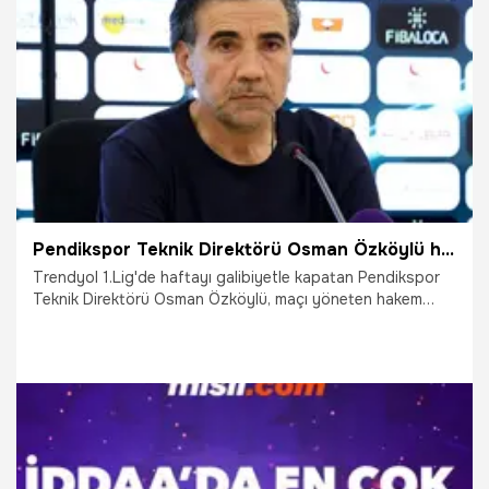
19.10.2024
Şampiy10
Pendikspor Teknik Direktörü Osman Özköylü hakeme ateş püskürdü
Trendyol 1.Lig'de haftayı galibiyetle kapatan Pendikspor
Teknik Direktörü Osman Özköylü, maçı yöneten hakem
Feridun Daldaş'a ateş püskürdü. Özköylü, ”Bu seviyeye
gelmiş bir hakemin bu seviyede oynana bir maçta
böylesine komik bir penaltı vermesi gerçekten insanın içini
acıtıyor” dedi.
26.08.2024
Adana