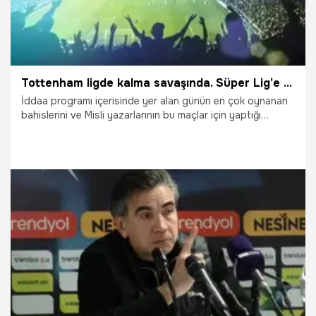
Tottenham ligde kalma savaşında. Süper Lig’e yükselecek 3. takım bugün belli oluyor! İşte Misli’de Günün En Çok Oynanan Maçları
İddaa programı içerisinde yer alan günün en çok oynanan
bahislerini ve Misli yazarlarının bu maçlar için yaptığı
yorumları sizler için derledik.
24.05.2026
Şampiy10