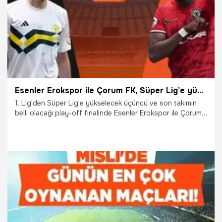
Esenler Erokspor ile Çorum FK, Süper Lig’e yükselmek için karşı karşıya geliyor! Kritik maçın heyecanı canlı sohbet ile Misli’de
1. Lig'den Süper Lig'e yükselecek üçüncü ve son takımın
belli olacağı play-off finalinde Esenler Erokspor ile Çorum
FK karşı karşıya gelecek. Bu maçın heyecanı canlı bahis ve
canlı sohbet ile Misli'de yaşanacak.
24.05.2026
Şampiy10