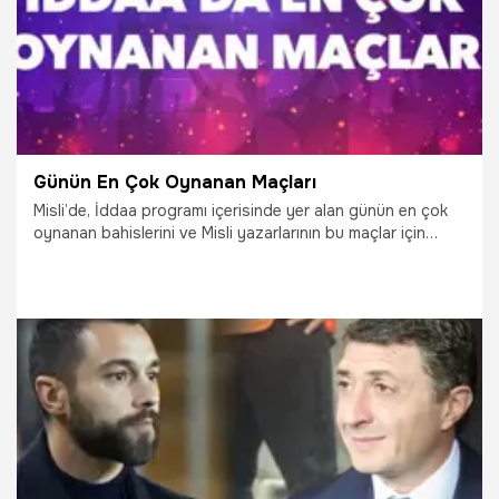
Günün En Çok Oynanan Maçları
Misli’de, İddaa programı içerisinde yer alan günün en çok
oynanan bahislerini ve Misli yazarlarının bu maçlar için
yaptığı yorumları sizler için derledik. Maçların heyecanını
“Süper Oran”larla Misli’de daha fazla yaşayın!
5.01.2024
İddaa