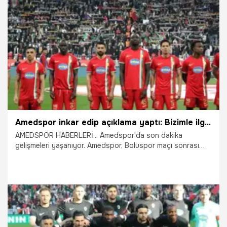
9.04.2026
Diyarbakır
Amedspor inkar edip açıklama yaptı: Bizimle ilgisi yok
AMEDSPOR HABERLERİ... Amedspor'da son dakika
gelişmeleri yaşanıyor. Amedspor, Boluspor maçı sonrası
PFDK sevkine konu olan kişilerin kulüple bağlantısı
olmadığını duyurdu.
9.04.2026
Diyarbakır