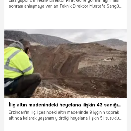
Elazığspor'da Teknik Direktör Fırat Gül'le yolların ayrılması
sonrası anlaşmaya varılan Teknik Direktör Mustafa Sarıgül
için imza töreni düzenlendi.
2.10.2025
Şampiy10
İliç altın madenindeki heyelana ilişkin 43 sanığın yargılanmasına başlandı
Erzincan'ın İliç ilçesindeki altın madeninde 9 işçinin toprak
altında kalarak yaşamını yitirdiği heyelana ilişkin 5'i tutuklu
43 sanığın, "Taksirle birden fazla kişinin ölümüne ve
yaralanmasına neden olmak" ve "Çevreyi taksirle kirletmek"