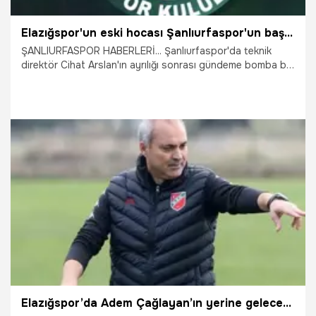
Elazığspor'un eski hocası Şanlıurfaspor'un başına geçiyor
ŞANLIURFASPOR HABERLERİ... Şanlıurfaspor'da teknik
direktör Cihat Arslan'ın ayrılığı sonrası gündeme bomba bir
isim geldi.
25.02.2026
Şanlıurfa
Elazığspor’da Adem Çağlayan’ın yerine gelecek teknik direktör belli oldu