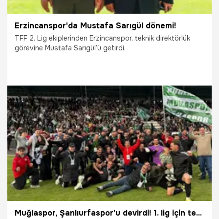
Erzincanspor'da Mustafa Sarıgül dönemi!
TFF 2. Lig ekiplerinden Erzincanspor, teknik direktörlük
görevine Mustafa Sarıgül’ü getirdi.
5.06.2026
Şampiy10
Muğlaspor, Şanlıurfaspor'u devirdi! 1. lig için tek maç kaldı