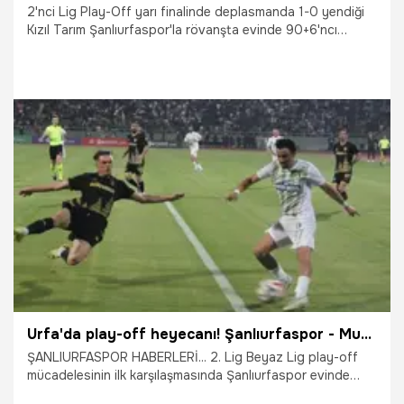
2'nci Lig Play-Off yarı finalinde deplasmanda 1-0 yendiği
Kızıl Tarım Şanlıurfaspor'la rövanşta evinde 90+6'ncı
dakikada Muhammed Enes Gök'ün attığı golle 1-1 berabere
kalıp adını finale yazdıran Muğlaspor büyük coşku yaşadı.
5.05.2026
Şampiy10
Urfa'da play-off heyecanı! Şanlıurfaspor - Muğlaspor maçında galibiyet tek golle geldi
ŞANLIURFASPOR HABERLERİ... 2. Lig Beyaz Lig play-off
mücadelesinin ilk karşılaşmasında Şanlıurfaspor evinde
karşılaştığı Muğlaspor’a 1-0 mağlup oldu.