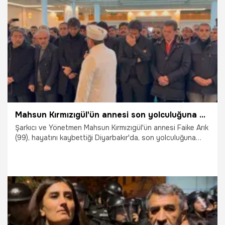
11.03.2025
Gündem
Mahsun Kırmızıgül'ün annesi son yolculuğuna uğurlandı
Şarkıcı ve Yönetmen Mahsun Kırmızıgül'ün annesi Faike Arık
(99), hayatını kaybettiği Diyarbakır'da, son yolculuğuna
uğurlandı.
7.12.2024
Magazin