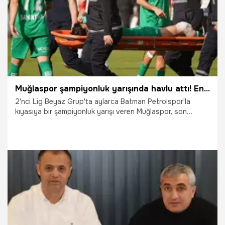
Muğlaspor şampiyonluk yarışında havlu attı! En önemli oyuncusunu da kaybetti
2'nci Lig Beyaz Grup'ta aylarca Batman Petrolspor'la
kıyasıya bir şampiyonluk yarışı veren Muğlaspor, son
haftalardaki puan kayıplarının ardından rakibine en önemli
maçta deplasmanda 1-0 yenilerek şansını mucizelere
bırakıp Play-Off'a bilenmeye başladı.
5.04.2026
Şampiy10