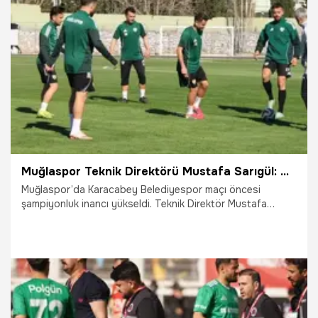
8.04.2026
Şampiy10
Muğlaspor Teknik Direktörü Mustafa Sarıgül: Özlediğimiz oyunla bu şehre şampiyonluğu getireceğiz
Muğlaspor’da Karacabey Belediyespor maçı öncesi
şampiyonluk inancı yükseldi. Teknik Direktör Mustafa
Sarıgül, play-off sürecine en hazır şekilde girmek
istediklerini vurgulayarak, taraftara destek çağrısında
bulundu.
7.04.2026
Futbol