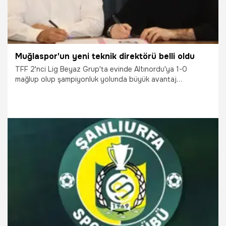
Muğlaspor'un yeni teknik direktörü belli oldu
TFF 2'nci Lig Beyaz Grup'ta evinde Altınordu'ya 1-0
mağlup olup şampiyonluk yolunda büyük avantaj
kaybedince teknik direktör Besim Durmuş'la vedalaşan
Muğlaspor'da Mustafa Sarıgül dönemi başladı.
31.03.2026
Şampiy10