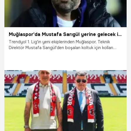
Muğlaspor'da Mustafa Sarıgül yerine gelecek isim belli oldu
Trendyol 1. Lig'in yeni ekiplerinden Muğlaspor, Teknik
Direktör Mustafa Sarıgül'den boşalan koltuk için kolları
sıvadı. Yeşil-beyazlı yönetimin, tecrübeli teknik adam Yalçın
Koşukavak ile bir görüşme gerçekleştireceği öğrenildi.
19.06.2026
Şampiy10