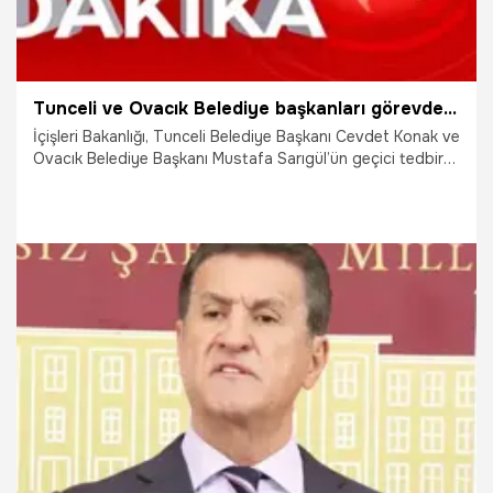
Tunceli ve Ovacık Belediye başkanları görevden uzaklaştırıldı
İçişleri Bakanlığı, Tunceli Belediye Başkanı Cevdet Konak ve
Ovacık Belediye Başkanı Mustafa Sarıgül’ün geçici tedbir
olarak görevden uzaklaştırıldığını duyurdu. Konak yerine
Tunceli Valisi Bülent Tekbıyıkoğlu, Sarıgül'ün yerine ise
Ovacık Kaymakamı Hüseyin Şamil Sözen'in Başkanvekili
olarak atandığı belirtildi.
22.11.2024
Gündem