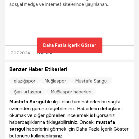
sosyal medya ve internet sitelerinde yayınlanan
görüntülerdeki kişinin Mustafa Sarıgül olmadığının, ulusal
kriminal büro tarafından teyit edilerek rapor altına alındığını
ve adli makamlara sunulduğunu bildirdi.
Daha Fazla İçerik Göster
17.07.2024
Gündem
Benzer Haber Etiketleri
elazığspor
Muğlaspor
Mustafa Sarıgül
Şanlıurfaspor
Muğlaspor haberleri
Mustafa Sarıgül
ile ilgili olan tüm haberleri bu sayfa
üzerinden görüntüleyebilirsiniz. Haberlerin detaylarını
okumak ve diğer görselleri incelemek istiyorsanız
haberbaşlıklarına tıklayabilirsiniz. Önceki
mustafa
sarıgül
haberlerini görmek için Daha Fazla İçerik Göster
butonunu kullanabilirsiniz.