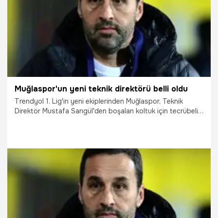
Muğlaspor'un yeni teknik direktörü belli oldu
Trendyol 1. Lig'in yeni ekiplerinden Muğlaspor, Teknik
Direktör Mustafa Sarıgül'den boşalan koltuk için tecrübeli
teknik adam Yalçın Koşukavak ile anlaşmaya vardı.
20.06.2026
Şampiy10