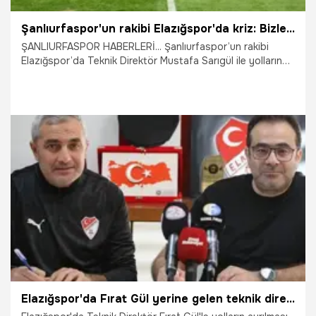
Şanlıurfaspor'un rakibi Elazığspor'da kriz: Bizlere yakışmaz
ŞANLIURFASPOR HABERLERİ... Şanlıurfaspor’un rakibi
Elazığspor’da Teknik Direktör Mustafa Sarıgül ile yolların
ayrılacağı iddiası gündeme bomba gibi düştü.
30.10.2025
Şanlıurfa
Elazığspor'da Fırat Gül yerine gelen teknik direktör belli oldu