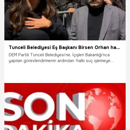
Tunceli Belediyesi Eş Başkanı Birsen Orhan hakkında karar verildi
DEM Partili Tunceli Belediyesi’ne, İçişleri Bakanlığı’nca
yapılan görevlendirmenin ardından ‘halkı suç işlemeye
teşvik’ suçundan hakkında gözaltı kararı verilen ve akşam
saatlerinde adliyeye sevk edilen Eş Başkan Birsen Orhan’a
çıkarıldığı mahkemece ev hapsi verildi.
24.11.2024
Gündem