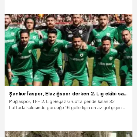
30.04.2026
Şanlıurfa
Şanlıurfaspor, Elazığspor derken 2. Lig ekibi sadece 16 gol ile zirveye çıktı
Muğlaspor, TFF 2. Lig Beyaz Grup'ta geride kalan 32
haftada kalesinde gördüğü 16 golle ligin en az gol yiyen
takımı konumunda bulunuyor.