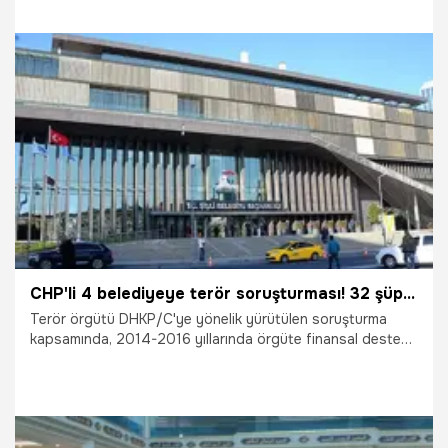
suçlarından yargılanmasına başlandı.
17.03.2025
Gündem
CHP'li 4 belediyeye terör soruşturması! 32 şüpheli gözaltına alındı
Terör örgütü DHKP/C'ye yönelik yürütülen soruşturma
kapsamında, 2014-2016 yıllarında örgüte finansal destek
sağladıkları iddia edilen o dönem Ataşehir, Maltepe, Sarıyer
ve Şişli belediyelerinde çalışanların da aralarında bulunduğu
32 şüpheli gözaltına alındı.