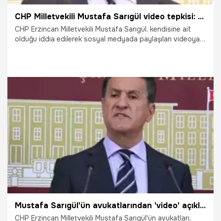
CHP Milletvekili Mustafa Sarıgül video tepkisi: Montaj, şantaj, tehdit
CHP Erzincan Milletvekili Mustafa Sarıgül, kendisine ait
olduğu iddia edilerek sosyal medyada paylaşılan videoya
sert tepki gösterdi.
18.07.2024
Gündem
Mustafa Sarıgül'ün avukatlarından 'video' açıklaması: Tüm hesaplar kayıt altına alındı
CHP Erzincan Milletvekili Mustafa Sarıgül'ün avukatları,