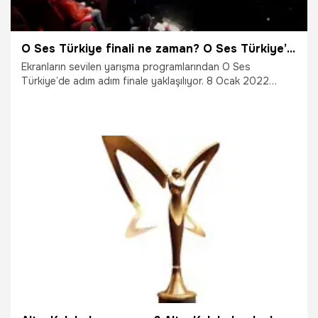
O Ses Türkiye finali ne zaman? O Ses Türkiye’de çeyrek finale kalan yarışmacılar kim?
Ekranların sevilen yarışma programlarından O Ses
Türkiye’de adım adım finale yaklaşılıyor. 8 Ocak 2022
Cumartesi akşamı yayınlanan son bölümünde O Ses
Türkiye’de çeyrek finale kalan yarışmacılar belli olmuştu.
MasterChef finali nedeniyle O Ses Türkiye’de çeyrek finalin
yaşanacağı yeni bölüm ertelendi. Peki, O Ses Türkiye finali
ne zaman? O Ses Türkiye’de çeyrek finale kalan
yarışmacılar kim? İşte detaylar…
16.01.2022
Gündem