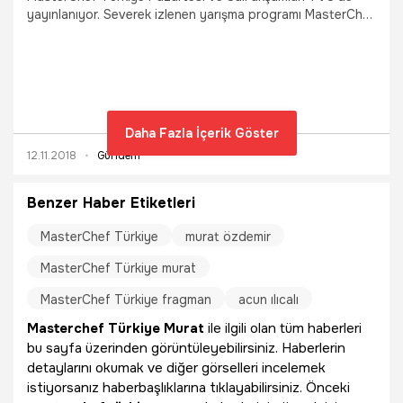
yayınlanıyor. Severek izlenen yarışma programı MasterChef
Türkiye'de Murat yine juri üyelerinden azar işitiyor ve ceza
alıyor. Peki MasterChef Murat'ın yaptırımı ne olacak?
Daha Fazla İçerik Göster
12.11.2018
Gündem
Benzer Haber Etiketleri
MasterChef Türkiye
murat özdemir
MasterChef Türkiye murat
MasterChef Türkiye fragman
acun ılıcalı
Masterchef Türkiye Murat
ile ilgili olan tüm haberleri
bu sayfa üzerinden görüntüleyebilirsiniz. Haberlerin
detaylarını okumak ve diğer görselleri incelemek
istiyorsanız haberbaşlıklarına tıklayabilirsiniz. Önceki