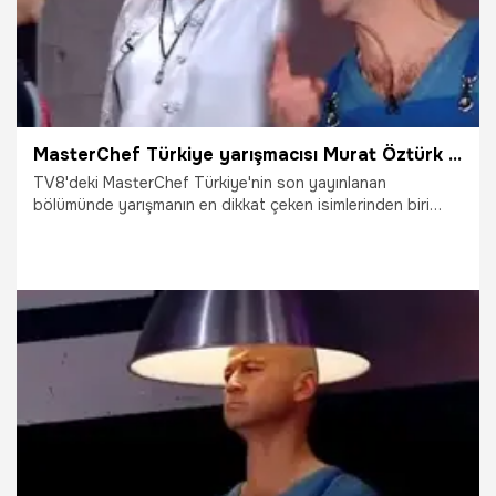
MasterChef Türkiye yarışmacısı Murat Öztürk diskalifiye oldu
TV8'deki MasterChef Türkiye'nin son yayınlanan
bölümünde yarışmanın en dikkat çeken isimlerinden biri
olan Murat Öztürk, yaptığı garip davranışlarla şefleri
çileden çıkardı. Uğur, Kerem ve Meltem'in eleme adayı
olduğu son bölümde, jüri radikal bir karar alarak Murat'ı
diskalifiye etti. Murat Özdemir, Instagram hesabından
yaptığı canlı yayında öfkeden deliye döndü ve küfretti
14.11.2018
Televizyon