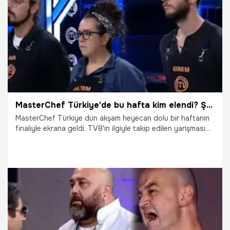
MasterChef Türkiye'de bu hafta kim elendi? Şoke eden diskalifiye!
MasterChef Türkiye dün akşam heyecan dolu bir haftanın
finaliyle ekrana geldi. TV8'in ilgiyle takip edilen yarışması
MasterChef Türkiye'de bu hafta elenen yarışmacı kim
oldu? MasterChef Türkiye'de sürpriz bir diskalifiye
yaşandı.
14.11.2018
Gündem