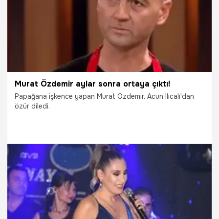
Murat Özdemir aylar sonra ortaya çıktı!
Papağana işkence yapan Murat Özdemir, Acun Ilıcalı'dan
özür diledi.
18.03.2019
Magazin