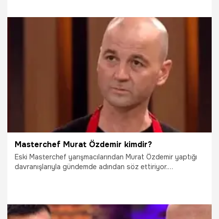
kaldığı, sabah saatlerinde ise savcının getirilme talimatı
verdiği öğrenildi.
19.12.2018
Gündem
Masterchef Murat Özdemir kimdir?
Eski Masterchef yarışmacılarından Murat Özdemir yaptığı
davranışlarıyla gündemde adından söz ettiriyor.
Masterchef yarışmasından diskalifiye edildikten sonra
gündemde çok konuşulmaya devam eden Masterchef
Murat Özdemir hakkındaki bilgileri haberimizde derledik.