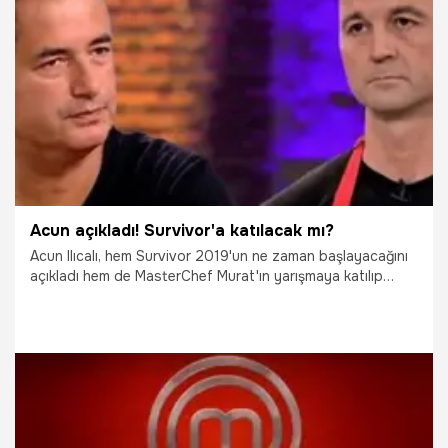
26.11.2018
Gündem
Acun açıkladı! Survivor'a katılacak mı?
Acun Ilıcalı, hem Survivor 2019'un ne zaman başlayacağını
açıkladı hem de MasterChef Murat'ın yarışmaya katılıp
katılmayacağı konusuna noktayı koydu. Ilıcalı, Murat için,
"Hiç Survivor'a götürme kararımız olmadı." dedi.
20.11.2018
Magazin