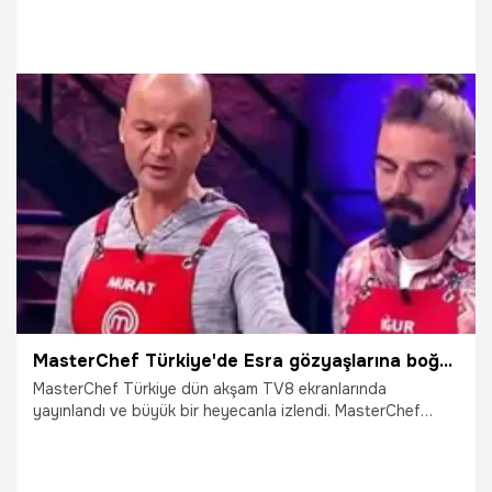
Türkiye'de gergin anlar yaşandı. Şefler Murat'ı stüdyodan
kovdu. Son bölümün hemen ardından MasterChef Türkiye
18. yeni bölüm fragmanı da yayınlandı.
30.10.2018
Gündem
MasterChef Türkiye'de Esra gözyaşlarına boğuluyor! İşte yeni fragman...
MasterChef Türkiye dün akşam TV8 ekranlarında
yayınlandı ve büyük bir heyecanla izlendi. MasterChef
Türkiye'de zorlu performans gösteren iki takımdan
kazanan hangi taraf oldu? MasterChef Türkiye yeni bölüm
fragmanında ise Esra neden gözyaşlarına boğuluyor? İşte