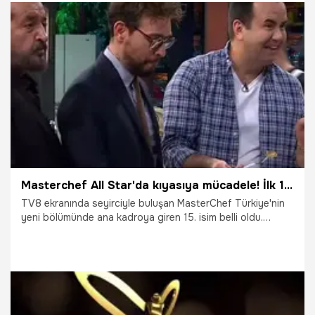
ipuçları...
23.10.2018
Gündem
Masterchef All Star'da kıyasıya mücadele! İlk 15 belli oldu
TV8 ekranında seyirciyle buluşan MasterChef Türkiye'nin
yeni bölümünde ana kadroya giren 15. isim belli oldu.
Danilo, Mehmet ve Murat Şef'in ilk turda istediği haşhaşlı
şekerpareyi en iyi yapan yarışmacılar yaratıcılık etabına
yükseldi. Gecenin yaratıcılık turunda ise ana malzemeler
barbun balığı ve mısır oldu. Mert ve Fatma'nın son ikiye
kaldığı finalde şeflerin kararı ile bir isim MasterChef All Star
ana kadrosuna seçildi.