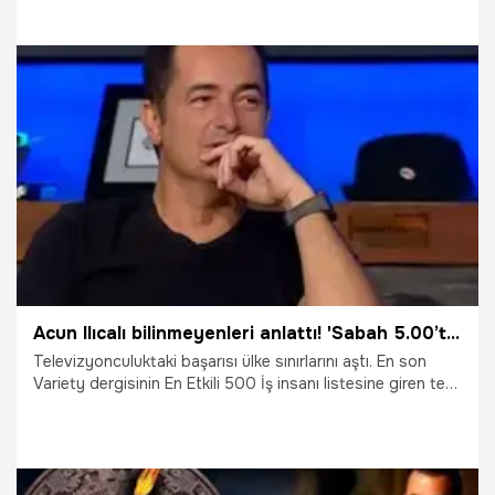
1.09.2021
Magazin
Acun Ilıcalı bilinmeyenleri anlattı! 'Sabah 5.00’te yatıyorum,10.00’da otomatik olarak...'
Televizyonculuktaki başarısı ülke sınırlarını aştı. En son
Variety dergisinin En Etkili 500 İş insanı listesine giren tek
Türk oldu. Bu sırada bir de futbol takımı satın aldı. Şimdi
sırada dijital platformu var. İşte Acun Ilıcalı'ya dair
bilinmeyenler...