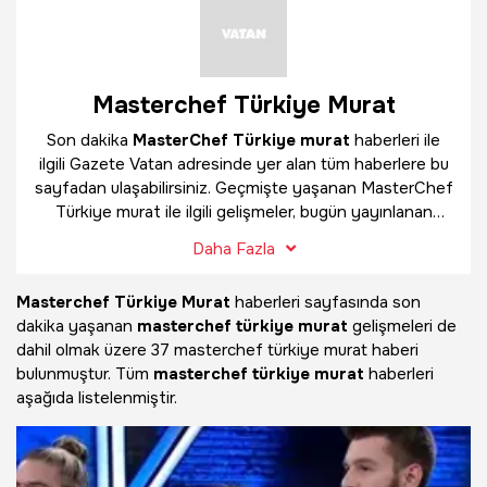
Masterchef Türkiye Murat
Son dakika
MasterChef Türkiye murat
haberleri ile
ilgili Gazete Vatan adresinde yer alan tüm haberlere bu
sayfadan ulaşabilirsiniz. Geçmişte yaşanan MasterChef
Türkiye murat ile ilgili gelişmeler, bugün yayınlanan
güncel haberler ve çok daha fazlasını
MasterChef
Daha Fazla
Türkiye murat
haber sayfamızda bulabilirsiniz.
Masterchef Türkiye Murat
haberleri sayfasında son
dakika yaşanan
masterchef türkiye murat
gelişmeleri de
dahil olmak üzere
37 masterchef türkiye murat haberi
bulunmuştur. Tüm
masterchef türkiye murat
haberleri
aşağıda listelenmiştir.