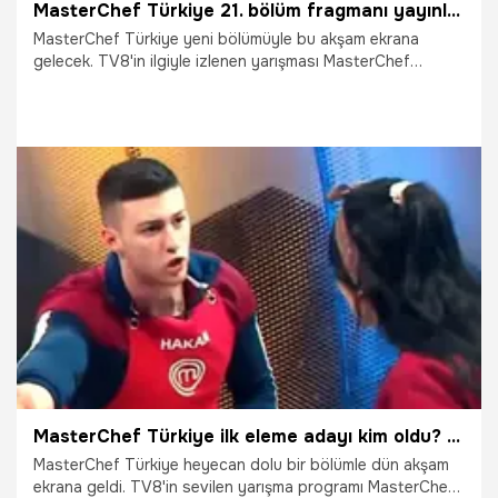
MasterChef Türkiye 21. bölüm fragmanı yayınlandı! Murat için karar verildi!
MasterChef Türkiye yeni bölümüyle bu akşam ekrana
gelecek. TV8'in ilgiyle izlenen yarışması MasterChef
Türkiye'nin 21. yeni bölüm fragmanı yayınlandı ve büyük
heyecan yarattı. MasterChef Türkiye'de Murat için yaptırım
uygulanıyor.
12.11.2018
Gündem
MasterChef Türkiye ilk eleme adayı kim oldu? Yeni fragman yayınlandı!
MasterChef Türkiye heyecan dolu bir bölümle dün akşam
ekrana geldi. TV8'in sevilen yarışma programı MasterChef