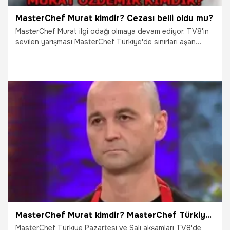
MasterChef Murat kimdir? Cezası belli oldu mu?
MasterChef Murat ilgi odağı olmaya devam ediyor. TV8'in
sevilen yarışması MasterChef Türkiye'de sınırları aşan
yarışmacı Murat'a nasıl bir ceza yaptırımı uygulanacağı
merak konusu oldu. İşte Murat hakkında merak edilenler...
13.11.2018
Gündem
MasterChef Murat kimdir? MasterChef Türkiye'de yaptırım uygulanıyor!
MasterChef Türkiye Pazartesi ve Salı akşamları TV8'de