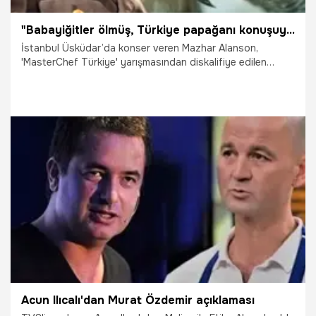
"Babayiğitler ölmüş, Türkiye papağanı konuşuyor"
İstanbul Üsküdar’da konser veren Mazhar Alanson,
'MasterChef Türkiye' yarışmasından diskalifiye edilen
Murat Özdemir’in işkence ettiği papağanın ölmesine ilişkin,
"Adam papağanı ezmiş, öldürmüş. Kaç gündür bu mesele.
Genç, babayiğit çocuk şehit olmuş. Hamile karısı. Hayır o
öyle sayfada geçiyor. Papağan öldü, bir haftadır
konuşuluyor" şeklinde konuştu.
22.12.2018
Magazin
Acun Ilıcalı'dan Murat Özdemir açıklaması