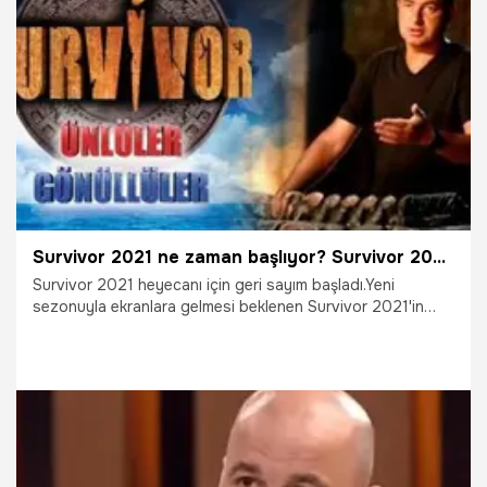
3.01.2021
Magazin
Survivor 2021 ne zaman başlıyor? Survivor 2021 yarışmacıları kimler? Survivor 2021 için geri sayım!
Survivor 2021 heyecanı için geri sayım başladı.Yeni
sezonuyla ekranlara gelmesi beklenen Survivor 2021'in
yarışmacı kadrosu ile ilgili bilgiler de gelmeye başladı.
Merakla beklenen Survivor 2021 için hazırlıklar da başladı.
Peki, Survivor 2021 ne zaman başlıyor? Survivor 2021
yarışmacıları kimler? Survivor 2021 hakkında gelen ilk
bilgiler...
22.12.2020
Gündem