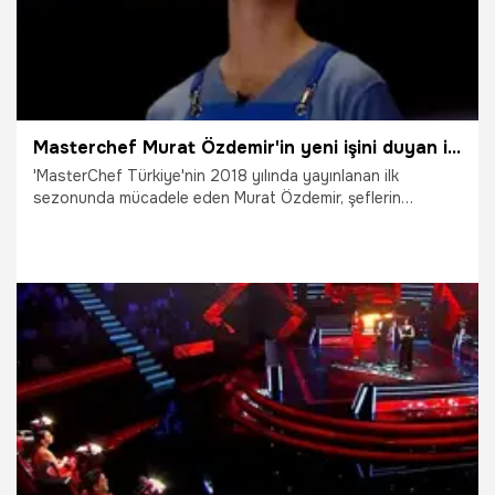
Masterchef Murat Özdemir'in yeni işini duyan inanamıyor!
'MasterChef Türkiye'nin 2018 yılında yayınlanan ilk
sezonunda mücadele eden Murat Özdemir, şeflerin
uyarılarını dikkate almaması, hem takım arkadaşları hem de
rakipleriyle yaşadığı gerginlikler nedeniyle yarışmadan
diskalifiye olmuştu. Daha sonra papağana yaptığı işkence
görüntüleri tüm Türkiye'nin tepkisini çeken Özdemir,
Bolu'da ortaya çıktı.
13.09.2022
Magazin