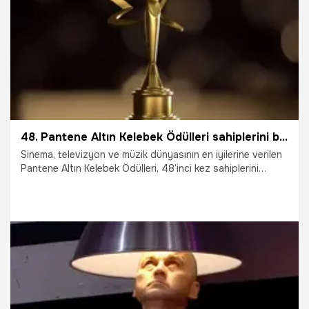
30.06.2023
Magazin
48. Pantene Altın Kelebek Ödülleri sahiplerini buldu! İşte kazananlar
Sinema, televizyon ve müzik dünyasının en iyilerine verilen
Pantene Altın Kelebek Ödülleri, 48’inci kez sahiplerini
buldu.
4.12.2022
Magazin