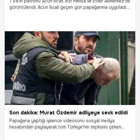
TV8'in patronu Acun Ilıcalı, kızı Melisa ile Etiler Akmerkez'de
görüntülendi. Acun Ilıcalı geçen gün papağanına uyguladığı
işkenceyi sosyal medya hesabından paylaşan Murat
Özdemir hakkında konuştu.
19.12.2018
Magazin
Son dakika: Murat Özdemir adliyeye sevk edildi
Papağana yaptığı işkence videosunu sosyal medya
hesabından paylaşarak tüm Türkiye'nin tepkisini çeken
Murat Özdemir adliyeye sevk edildi. Özdemir’in gece
serbest bırakıldığı ancak linç edilme korkusuyla karakolda