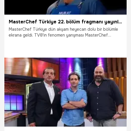
MasterChef Türkiye 22. bölüm fragmanı yayınlandı! Murat diskalifiye mi edilecek?
MasterChef Türkiye dün akşam heyecan dolu bir bölümle
ekrana geldi. TV8'in fenomen yarışması MasterChef
Türkiye'de bu haftanın kaptanları kimler oldu? İlk eleme
adayı belli olurken, Murat'a ne olacağı ise merak konusu...
İşte MasterChef Türkiye yeni fragmanı...
13.11.2018
Gündem