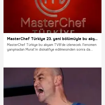
MasterChef Türkiye 23. yeni bölümüyle bu akşam! Hakan...
MasterChef Türkiye bu akşam TV8'de izlenecek. Fenomen
yarışmadan Murat'ın diskalifiye edilmesinden sonra da
gerilim dolu anlar devam ediyor. MasterChef Türkiye'de
yarışmacılar bugün Mevlid Kandili dolayısıyla kandil simidi
yapacak.
19.11.2018
Gündem