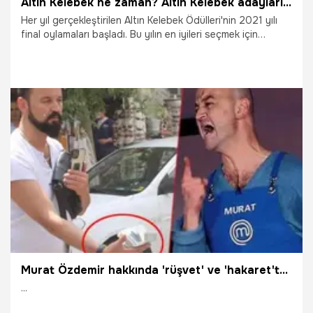
Altın Kelebek ne zaman? Altın Kelebek adayları kimler? İşte aday listesi!
Her yıl gerçekleştirilen Altın Kelebek Ödülleri'nin 2021 yılı
final oylamaları başladı. Bu yılın en iyileri seçmek için
yapılan final oylama işlemleri devam ederken, kimlerin aday
olduğu merak edilmeye başlandı. Ünlü oyuncu Demet
Özdemir'in açılış şovu düzenleyeceği Altın Kelebek
Ödülleri'nin sahiplerini bulacağı tören için geri sayım
başladı. Peki, 47. Altın Kelebek Ödülleri ne zaman verilecek?
Altın Kelebek adayları kimler? İşte isim listesi...
27.10.2021
Gündem
Murat Özdemir hakkında 'rüşvet' ve 'hakaret'ten adli işlem!
...