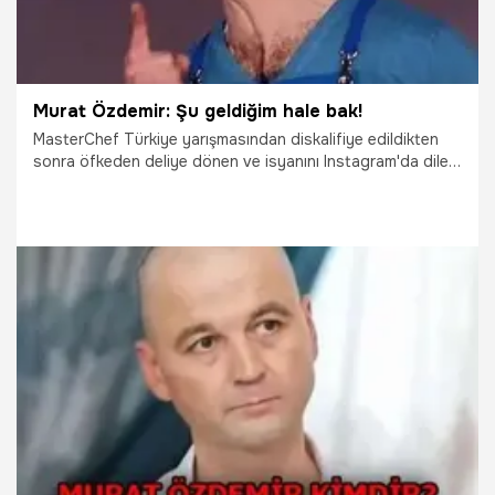
Murat Özdemir: Şu geldiğim hale bak!
MasterChef Türkiye yarışmasından diskalifiye edildikten
sonra öfkeden deliye dönen ve isyanını Instagram'da dile
getiren Murat Özdemir, Kanal D'deki '2. Sayfa'ya telefonla
bağlandı. Murat Özdemir, merak edilenleri canlı yayında
anlattı
15.11.2018
Magazin