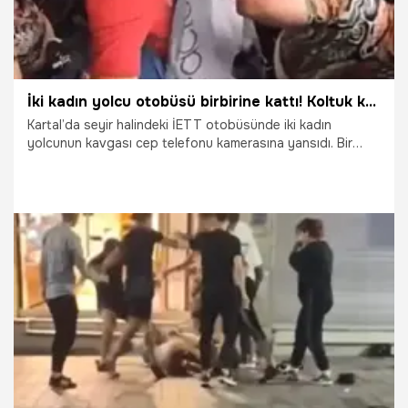
İki kadın yolcu otobüsü birbirine kattı! Koltuk kavgasında saç saça baş başa...
Kartal’da seyir halindeki İETT otobüsünde iki kadın
yolcunun kavgası cep telefonu kamerasına yansıdı. Bir
yolcu tarafından cep telefonu kamerasına kaydedilen
görüntülerde iki kadının otobüs içindeki kavga ettiği anlar
görülüyor.
28.09.2023
Yaşam