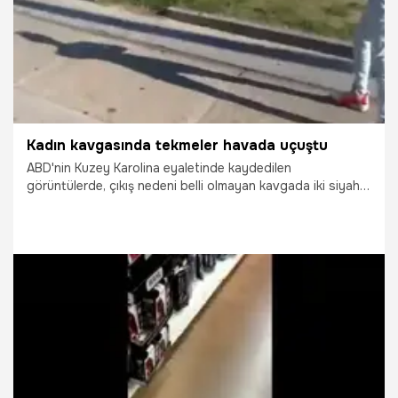
Kadın kavgasında tekmeler havada uçuştu
ABD'nin Kuzey Karolina eyaletinde kaydedilen
görüntülerde, çıkış nedeni belli olmayan kavgada iki siyahi
kadın birbirleriyle acımasızca dövüşüyor. Tekme ve
yumrukların havada uçuştuğu kavga, çevredekiler
tarafından ayırılmasına rağmen uzunca bir süre devam
ediyor.
18.06.2015
Yaşam