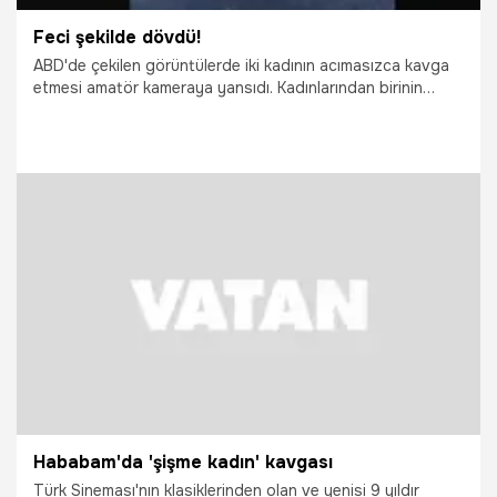
Feci şekilde dövdü!
ABD'de çekilen görüntülerde iki kadının acımasızca kavga
etmesi amatör kameraya yansıdı. Kadınlarından birinin
yüzüne tükürmesi üzerine saldıran kadın feci şekilde
dövdü.
21.05.2015
Yaşam
Hababam'da 'şişme kadın' kavgası
Türk Sineması'nın klasiklerinden olan ve yenisi 9 yıldır