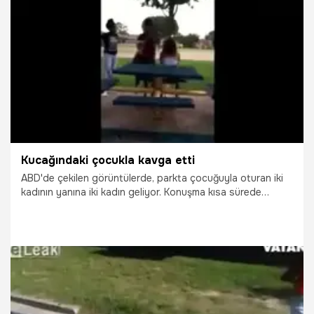
14.08.2015
Dünya
Kucağındaki çocukla kavga etti
ABD'de çekilen görüntülerde, parkta çocuğuyla oturan iki
kadının yanına iki kadın geliyor. Konuşma kısa sürede
tartışmaya dönüşünce, kadınlardan biri elinde çocuğunu
tutan kadını saçından tutarak yere çekiyor. Kavga etmeye
başlayan kadınların etrafında dans eden bir adamın olması
dikkat çekti. Yere sertçe düşen çocuğun yaralanmadığı
tahmin ediliyor.
24.06.2015
Yaşam