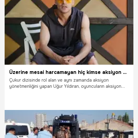
4.05.2020
Yaşam
Üzerine mesai harcamayan hiç kimse aksiyon oynayamaz
Çukur dizisinde rol alan ve aynı zamanda aksiyon
yönetmenliğini yapan Uğur Yıldıran, oyuncuların aksiyon
sahnelerinde oynayabilmeleri için şöyle diyor; “Bir oyuncu
bu tarz sahnelere kendini hazırlamak istiyorsa yoga
yapsın, dans etsin, sporunu vücut ağırlıklarıyla yapsın”.
29.06.2018
Arşiv