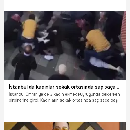
Hakan, "Evet, kavga doğru" açıklamasını yaptı. Yaşananların
ardından Piriler, sosyal medya hesabından açıklama yaptı.
15.07.2021
Magazin
İstanbul'da kadınlar sokak ortasında saç saça birbirlerine girdi!
İstanbul Ümraniye’de 3 kadın ekmek kuyruğunda beklerken
birbirlerine girdi. Kadınların sokak ortasında saç saça baş
başa kavgasını çevredekiler ayırmakta güçlük çekti.
Tarafları ayırmaya çalışan bir adam ile bir kadının
birbirlerine saldırması da dikkat çekti.