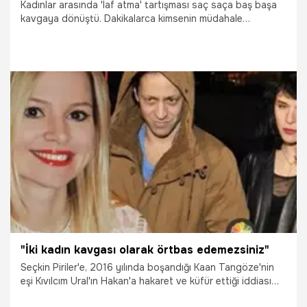
Kadınlar arasında 'laf atma' tartışması saç saça baş başa
kavgaya dönüştü. Dakikalarca kimsenin müdahale
edemediği kavgayı çevredekiler toplanarak seyretti.
1.08.2021
Yaşam
"İki kadın kavgası olarak örtbas edemezsiniz"
Seçkin Piriler'e, 2016 yılında boşandığı Kaan Tangöze'nin
eşi Kıvılcım Ural'ın Hakan'a hakaret ve küfür ettiği iddiası
soruldu. Piriler cevap vermeye hazırlanırken lafa giren