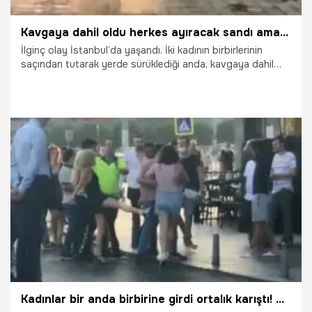
Kavgaya dahil oldu herkes ayıracak sandı ama...
İlginç olay İstanbul’da yaşandı. İki kadının birbirlerinin
saçından tutarak yerde sürüklediği anda, kavgaya dahil
olan bir kişi yerdeki kadını yumrukladı. O anlar cep telefonu
kameralarıyla görüntülendi.
4.08.2021
Gündem
Kadınlar bir anda birbirine girdi ortalık karıştı! Çevredekiler ayıramadı!