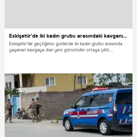
Eskişehir'de iki kadın grubu arasındaki kavganın yeni görüntüleri ortaya çıktı
Eskişehir'de geçtiğimiz günlerde iki kadın grubu arasında
yaşanan kavgaya dair yeni görüntüler ortaya çıktı.
Tartışmanın, bir grubun bisiklet yolu anlaşmazlığı nedeniyle
bir kadını darp etmeye çalışması ve olayı gören diğer
grubun duruma müdahale etmesiyle başladığı anlaşıldı.
23.07.2026
Vatan TV