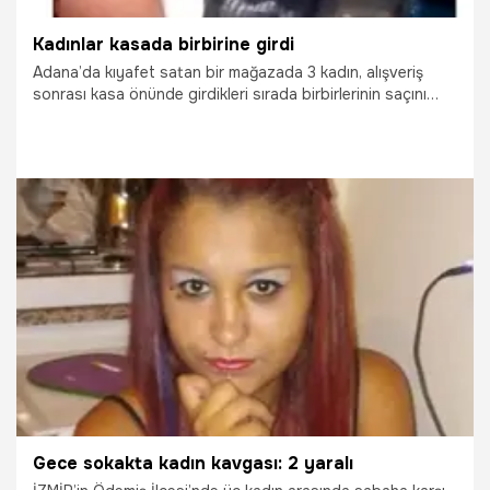
Kadınlar kasada birbirine girdi
Adana’da kıyafet satan bir mağazada 3 kadın, alışveriş
sonrası kasa önünde girdikleri sırada birbirlerinin saçını
çekerek kavga etti. Kadınların kavgası, başka bir müşteri
tarafından cep telefonu ile kaydedildi.
8.05.2016
Yaşam
Gece sokakta kadın kavgası: 2 yaralı