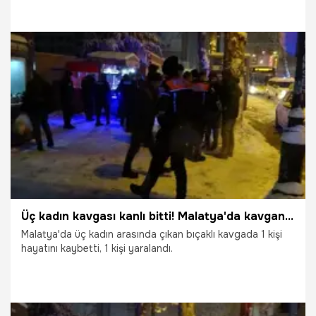
15.05.2026
Vatan TV
Üç kadın kavgası kanlı bitti! Malatya'da kavganın nedeni konuşuluyor
Malatya'da üç kadın arasında çıkan bıçaklı kavgada 1 kişi
hayatını kaybetti, 1 kişi yaralandı.