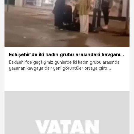
Eskişehir'de iki kadın grubu arasındaki kavganın yeni görüntüleri ortaya çıktı
Eskişehir'de geçtiğimiz günlerde iki kadın grubu arasında
yaşanan kavgaya dair yeni görüntüler ortaya çıktı.
Tartışmanın, bir grubun bisiklet yolu anlaşmazlığı nedeniyle
bir kadını darp etmeye çalışması ve olayı gören diğer
grubun duruma müdahale etmesiyle başladığı anlaşıldı.
23.07.2026
Gündem