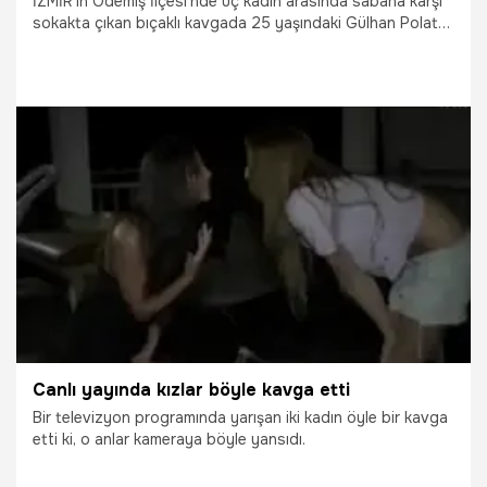
İZMİR’in Ödemiş İlçesi’nde üç kadın arasında sabaha karşı
sokakta çıkan bıçaklı kavgada 25 yaşındaki Gülhan Polater
ile 15 yaşındaki Ö...
14.11.2015
Yaşam
Canlı yayında kızlar böyle kavga etti
Bir televizyon programında yarışan iki kadın öyle bir kavga
etti ki, o anlar kameraya böyle yansıdı.