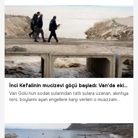
4.05.2026
Van
İnci Kefalinin mucizevi göçü başladı: Van'da ekipler teyakkuzda: Popülasyonda büyük artış!
Van Gölü’nün sodalı sularından tatlı sulara uzanan, akıntıya
ters, boylarını aşan engellere karşı verilen o muazzam
mücadele resmen başladı! 15 Nisan itibarıyla üreme
yolculuğuna çıkan inci kefallerini korumak için Van’da
emniyet, jandarma ve tarım ekipleri seferber oldu. İpekyolu
ilçesindeki Akköprü Deresi’nde yapılan ölçümlerde suyun
"kritik sıcaklık" olan 13 dereceye ulaştığı tespit edilirken,
inci kefali popülasyonundaki rekor artış sevindirdi.