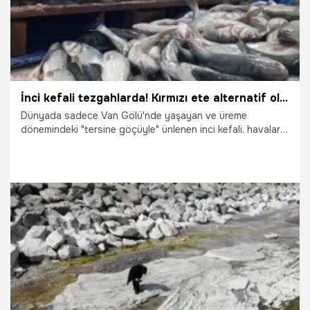
İnci kefali tezgahlarda! Kırmızı ete alternatif oldu: Kilogram fiyatı 120 TL
Dünyada sadece Van Gölü'nde yaşayan ve üreme
dönemindeki "tersine göçüyle" ünlenen inci kefali, havaların
soğumasıyla birlikte tezgahlarda yerini aldı. Kırmızı et ve
tavuk fiyatlarına göre oldukça uygun olan inci kefali,
kilogram fiyatının 120 TL seviyelerinde olması nedeniyle
vatandaşların sofrasında kırmızı ete alternatif olarak ilgi
görüyor.
15.10.2025
Van