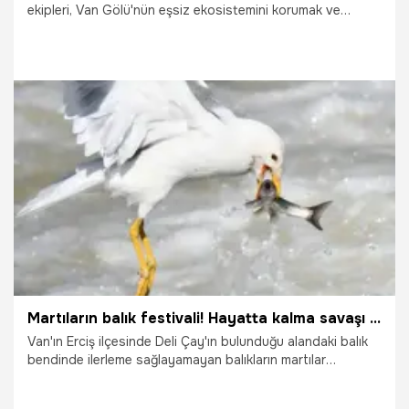
ekipleri, Van Gölü'nün eşsiz ekosistemini korumak ve
bölgenin dünyaca ünlü endemik türü olan inci kefalinin
kaçak avlanmasını engellemek amacıyla sismik bir
operasyon yürütüyor. Göçmen, akaryakıt ve silah
kaçakçılığına karşı göl sularında sarsılmaz bir duvar ören
deniz polisleri, 15 Temmuz’da sona erecek olan inci kefali
av yasağı kapsamında denetimlerini en üst seviyeye
çıkardı.
3.07.2026
Gündem
Martıların balık festivali! Hayatta kalma savaşı böyle görüntülendi
Van'ın Erciş ilçesinde Deli Çay'ın bulunduğu alandaki balık
bendinde ilerleme sağlayamayan balıkların martılar
tarafından avlanması, ağır çekimle kayıt altına alındı.