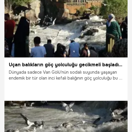
13.06.2026
Van
Uçan balıkların göç yolculuğu gecikmeli başladı! Dünyada sadece burada görülüyor
Dünyada sadece Van Gölü'nün sodalı suyunda yaşayan
endemik bir tür olan inci kefali balığının göç yolculuğu bu yıl
gecikmeli olarak başladı.
8.06.2026
Van