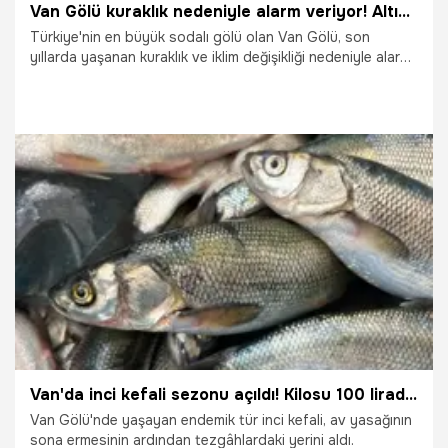
Van Gölü kuraklık nedeniyle alarm veriyor! Altından bambaşka bir tarla çıkıyor
Türkiye'nin en büyük sodalı gölü olan Van Gölü, son
yıllarda yaşanan kuraklık ve iklim değişikliği nedeniyle alarm
veriyor.
13.08.2025
Van
Van'da inci kefali sezonu açıldı! Kilosu 100 liradan alıcı buluyor
Van Gölü'nde yaşayan endemik tür inci kefali, av yasağının
sona ermesinin ardından tezgâhlardaki yerini aldı.