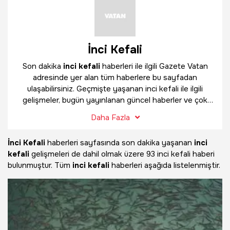
İnci Kefali
Son dakika
inci kefali
haberleri ile ilgili Gazete Vatan
adresinde yer alan tüm haberlere bu sayfadan
ulaşabilirsiniz. Geçmişte yaşanan inci kefali ile ilgili
gelişmeler, bugün yayınlanan güncel haberler ve çok
daha fazlasını
inci kefali
haber sayfamızda
Daha Fazla
bulabilirsiniz.
İnci Kefali
haberleri sayfasında son dakika yaşanan
inci
kefali
gelişmeleri de dahil olmak üzere
93 inci kefali haberi
bulunmuştur. Tüm
inci kefali
haberleri aşağıda listelenmiştir.