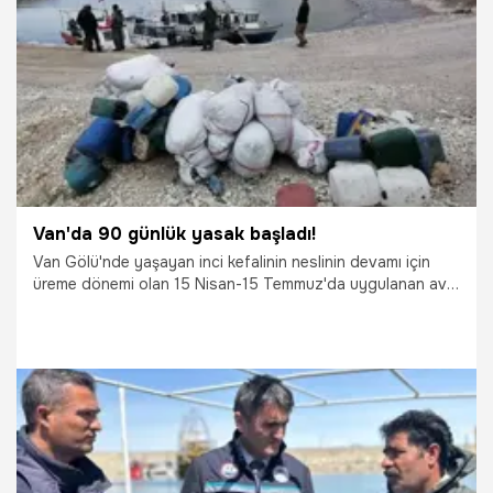
"Avlamayın, satmayın, sattırmayın!" çağrısıyla başlatılan
29.04.2026
Van
koruma kalkanı, gölün endemik değerini geleceğe taşıyor.
Van'da 90 günlük yasak başladı!
Van Gölü'nde yaşayan inci kefalinin neslinin devamı için
üreme dönemi olan 15 Nisan-15 Temmuz'da uygulanan av
yasağı bugün başladı.
15.04.2026
Van