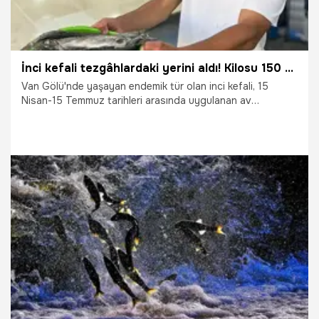
İnci kefali tezgâhlardaki yerini aldı! Kilosu 150 TL'den kapış kapış gidiyor
Van Gölü'nde yaşayan endemik tür olan inci kefali, 15
Nisan-15 Temmuz tarihleri arasında uygulanan av
yasağının sona ermesiyle birlikte yeniden balıkçı
tezgâhlarındaki yerini aldı.
20.07.2026
Ekonomi