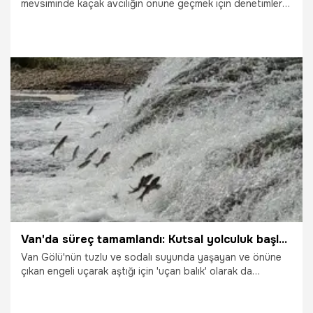
mevsiminde kaçak avcılığın önüne geçmek için denetimler
en üst seviyeye çıkarıldı. Dilkaya Sazlığı ve akarsu
ağızlarında gece gündüz nöbet tutan ekipler, vatandaşları
15 Temmuz'a kadar sürecek av yasağına karşı uyardı.
9.05.2026
Van
Van'da süreç tamamlandı: Kutsal yolculuk başladı!
Van Gölü'nün tuzlu ve sodalı suyunda yaşayan ve önüne
çıkan engeli uçarak aştığı için 'uçan balık' olarak da
adlandırılan inci kefali, ekolojik şartların hepsi
tamamlanmasıyla üremek için kutsal yolculuğuna başladı.