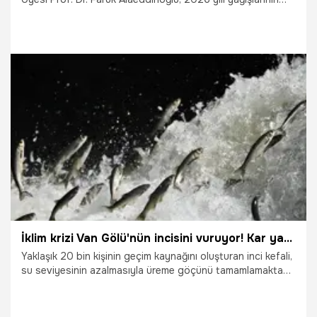
havzanın su deposu konumundaki doğu bölgesinde
yoğunlaştığını, bu durumun hem tarımı hem de inci kefali
göçünü olumlu etkileyerek bölge ekonomisine katkı
sağlayacağını söyledi.
23.03.2026
Van
İklim krizi Van Gölü'nün incisini vuruyor! Kar yağışının azalması 20 bin kişinin geçim kaynağını tehdit ediyor: 'Nesli tehlike altında!'
Yaklaşık 20 bin kişinin geçim kaynağını oluşturan inci kefali,
su seviyesinin azalmasıyla üreme göçünü tamamlamakta
zorlanıyor. Van Yüzüncü Yıl Üniversitesi (YYÜ) Coğrafya
Bölümü Öğretim Üyesi Prof. Dr. Faruk Alaeddinoğlu, kış
yağışlarının kar yerine sağanak yağmur şeklinde düşmesinin