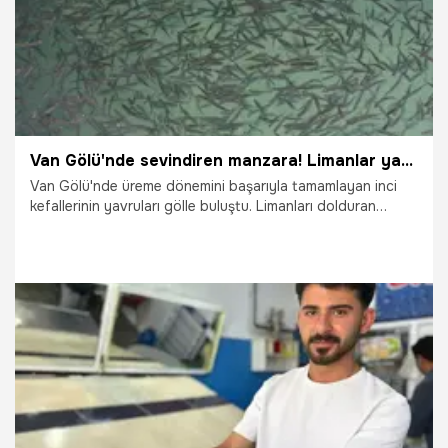
Van Gölü'nde sevindiren manzara! Limanlar yavru inci kefalleriyle doldu
Van Gölü'nde üreme dönemini başarıyla tamamlayan inci
kefallerinin yavruları gölle buluştu. Limanları dolduran
binlerce yavru balık, bu yılın verimli geçtiğini gözler önüne
serdi.
1.08.2026
Gündem