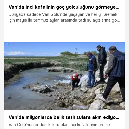
Van'da inci kefalinin göç yolculuğunu görmeye gelenler eli boş ayrıldı
Dünyada sadece Van Gölü’nde yaşayan ve her yıl üremek
için mayıs ile temmuz ayları arasında tatlı su ağızlarına göç
eden inci kefalinin (Van balığı) yolculuğu su debisinin
yüksek ve havanın soğuk olmasından dolayı başlamayınca
balıkları izlemeye gelenler eli boş döndü.
18.05.2026
Van
Van'da milyonlarca balık tatlı sulara akın ediyor! Denetimler en üst seviyeye çıkarıldı
Van Gölü’nün endemik türü olan inci kefallerinin üreme