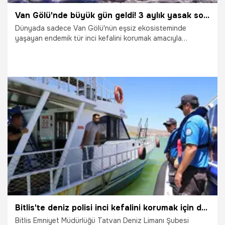
Van Gölü'nde büyük gün geldi! 3 aylık yasak sona erdi, inci kefali sezonu için ağlar suya indi
Dünyada sadece Van Gölü'nün eşsiz ekosisteminde
yaşayan endemik tür inci kefalini korumak amacıyla
uygulanan 3 aylık zorlu av yasağı bugün itibarıyla resmen
sona erdi. Karaya çektikleri teknelerinin bakımını sarsılmaz
bir titizlikle tamamlayan yüzlerce balıkçı, yasağın kalktığı ilk
saniyelerde Van Gölü'ne açılarak ağlarını asil bir heyecanla
suyla buluşturdu.
15.07.2026
Van
Bitlis'te deniz polisi inci kefalini korumak için düğmeye bastı: 4 kurbağa adam ve botlarla 7/24 kesintisiz takip ediliyor!
Bitlis Emniyet Müdürlüğü Tatvan Deniz Limanı Şubesi