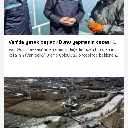
Van'da yasak başladı! Bunu yapmanın cezası 16 bin TL olacak
Van Gölü Havzası’nın en önemli değerlerinden biri olan inci
kefalinin (Van balığı) üreme yolculuğu öncesinde beklenen
av yasağı bu gece yarısı itibarıyla başlıyor.
14.04.2026
Van