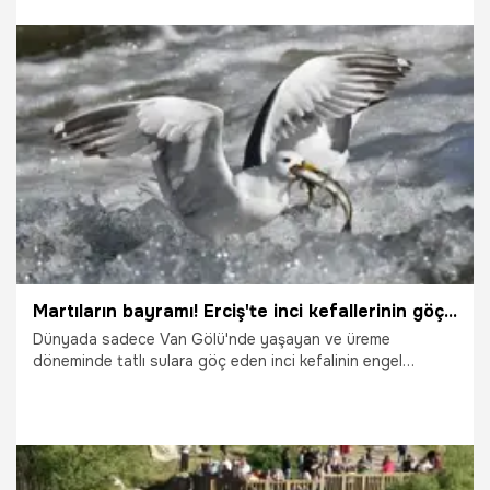
22.06.2026
Van
Martıların bayramı! Erciş'te inci kefallerinin göçü gecikmeli başladı
Dünyada sadece Van Gölü'nde yaşayan ve üreme
döneminde tatlı sulara göç eden inci kefalinin engel
tanımayan muhteşem yolculuğu devam ederken, martılar ile
akarsulara çıkan inci kefallerinin mücadelesi, görsel şölen
sunuyor.