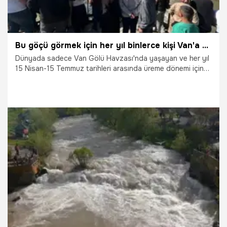
Bu göçü görmek için her yıl binlerce kişi Van'a gidiyor! Zorlu yolculuk ziyaretçileri hayran bırakıyor
Dünyada sadece Van Gölü Havzası'nda yaşayan ve her yıl
15 Nisan-15 Temmuz tarihleri arasında üreme dönemi için
tatlı sulara göç eden inci kefalleri, sergiledikleri zorlu
yolculukla yerli ve yabancı turistleri kendisine hayran
bırakıyor.
2.06.2026
Van