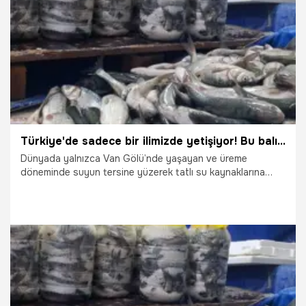
11.11.2025
Erciş
Türkiye'de sadece bir ilimizde yetişiyor! Bu balığın fiyatı çok uygun, tavuk ve kırmızı et yerine tercih ediliyor
Dünyada yalnızca Van Gölü’nde yaşayan ve üreme
döneminde suyun tersine yüzerek tatlı su kaynaklarına
yaptığı göçle ilgi odağı olan inci kefali, havaların
soğumasıyla birlikte tezgahları şenlendirdi.
18.10.2025
Van