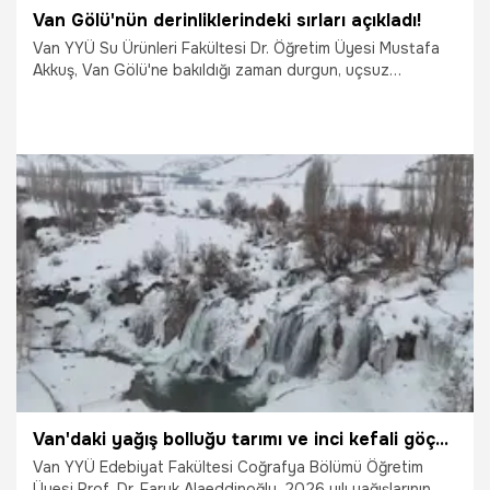
Van Gölü'nün derinliklerindeki sırları açıkladı!
Van YYÜ Su Ürünleri Fakültesi Dr. Öğretim Üyesi Mustafa
Akkuş, Van Gölü'ne bakıldığı zaman durgun, uçsuz
bucaksız bir su kütlesi göründüğünü fakat işin aslının daha
farklı olduğunun altını çizerek, "Göl sularının altında adeta
büyük bir fabrikanın çarklarının dönmesi, çalışması gibi
devasa bir fabrika çalışıyor. Van Gölü aslında geceleri
uyumuyor. Aksine gün boyu fotosentez yaparak, besin
üreterek içerisinde mikroskopik binlerce canlıyı besliyor"
dedi.
25.03.2026
Van
Van'daki yağış bolluğu tarımı ve inci kefali göçünü olumlu etkileyecek
Van YYÜ Edebiyat Fakültesi Coğrafya Bölümü Öğretim
Üyesi Prof. Dr. Faruk Alaeddinoğlu, 2026 yılı yağışlarının