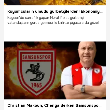
Kuyumcuların umudu gurbetçilerden! Ekonomiye katkı
Kayseri'de sarraflık yapan Murat Polat gurbetçi
vatandaşların yurda gelmesi ile birlikte piyasalarda güzel
bir canlılık olduğunu belirterek, gurbetçilerin hem ülke hem
de şehir ekonomisine katkıları olduğunu söyledi.
30.06.2026
Kayseri
Christian Makoun, Chenga derken Samsunspor'da 3 transfer daha bitti! Yüksel Yıldırım taraftarı çıldırtacak