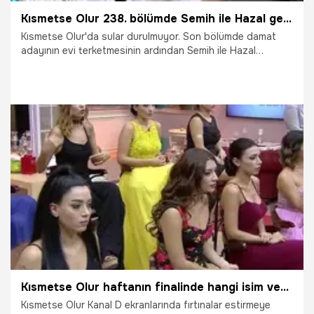
Kısmetse Olur 238. bölümde Semih ile Hazal gerginliği!
Kısmetse Olur'da sular durulmuyor. Son bölümde damat
adayının evi terketmesinin ardından Semih ile Hazal
arasında yaşananlar 238. bölüme damga vuruyor. Kısmetse
Olur 238. bölüm fragmanı ve ayrıntılar haberimizde yer
alıyor...
29.09.2021
Gündem
Kısmetse Olur haftanın finalinde hangi isim veda etti?
Kısmetse Olur Kanal D ekranlarında fırtınalar estirmeye