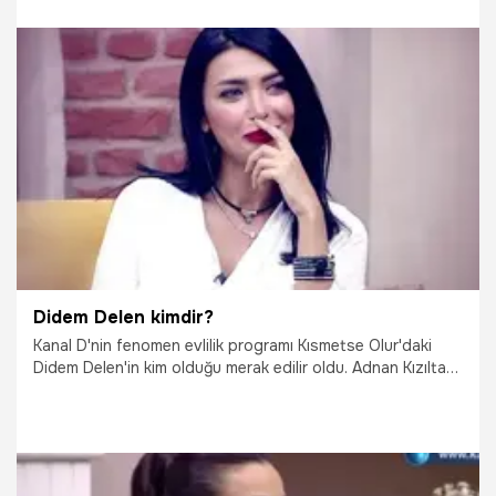
6.09.2017
Magazin
Didem Delen kimdir?
Kanal D'nin fenomen evlilik programı Kısmetse Olur'daki
Didem Delen'in kim olduğu merak edilir oldu. Adnan Kızıltaş
ile evlilik yolunda ilerleyen Didem Delen gerçek hayatında
nasıl biri? İşte Didem Delen hakkındaki tüm ayrıntılar...