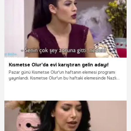
29.09.2021
Gündem
Kısmetse Olur'da evi karıştıran gelin adayı!
Pazar günü Kısmetse Olur'un haftanın elemesi programı
yayınlandı. Kısmetse Olur'un bu haftaki elemesinde Nazlı
eve veda ederken Selin adlı yeni bir yarışmacı eve geldi.
Kısmetse Olur'un yeni gelin adayı pek çok tartışmayı da
beraberinde getirdi.
29.09.2021
Gündem