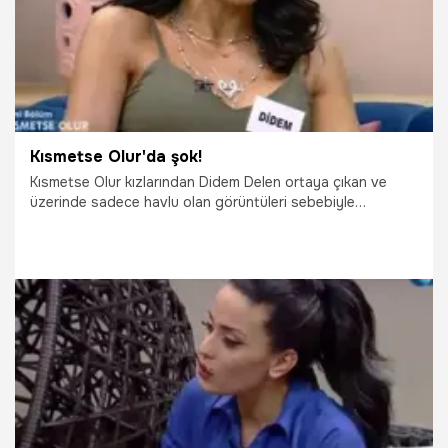
Kısmetse Olur'da şok!
Kısmetse Olur kızlarından Didem Delen ortaya çıkan ve
üzerinde sadece havlu olan görüntüleri sebebiyle
itiraflarda bulunmak zorunda kaldı. Didem Delen için eskort
kız olduğu iddiaları da var. Didem Delen görüntülerdeki
kişinin kendisi olduğunu itiraf etse de olayın bu yönüne hiç
değinmedi.
5.12.2016
Televizyon