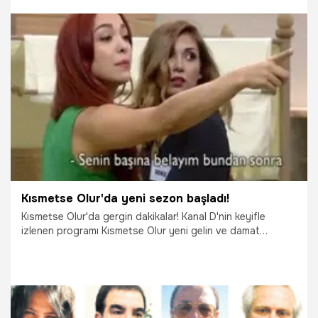
7.09.2016
Magazin
Kısmetse Olur'da yeni sezon başladı!
Kısmetse Olur'da gergin dakikalar! Kanal D'nin keyifle
izlenen programı Kısmetse Olur yeni gelin ve damat
adayları ile sezona başladı. Hafta içi her gün ekrana gelen
Kısmetse Olur'un 221. bölümünde evde gergin dakikalar
yaşanıyor. İşte Kısmetse Olur yeni gelin ve damat adayları...