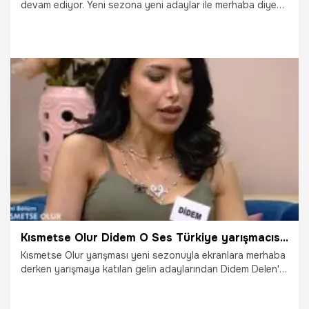
devam ediyor. Yeni sezona yeni adaylar ile merhaba diye
Kısmetse Olur finali dün gece yayınlandı. Peki Kısmetse
Olur evinde neler yaşandı? İşte merak edilen soruların
yanıtları...
29.09.2021
Gündem
Kısmetse Olur Didem O Ses Türkiye yarışmacısı çıktı
Kısmetse Olur yarışması yeni sezonuyla ekranlara merhaba
derken yarışmaya katılan gelin adaylarından Didem Delen'i
dikkatli gözler yakından tanıyor. Kısmetse Olur'un Didem'i O
Ses Türkiye yarışmacısıydı