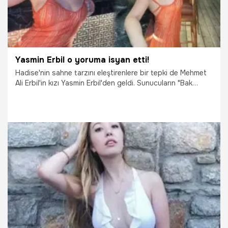
Yasmin Erbil o yoruma isyan etti!
Hadise'nin sahne tarzını eleştirenlere bir tepki de Mehmet
Ali Erbil'in kızı Yasmin Erbil'den geldi. Sunucuların "Bak
külodunu gösteriyor" yorumuna isyan eden Erbil'e
takipçileri babası Mehmet Ali Erbil'in üslubunu hatırlattı.
Yasmin Erbil ise bu yorumlara sessiz kalmadı.
11.09.2022
Magazin