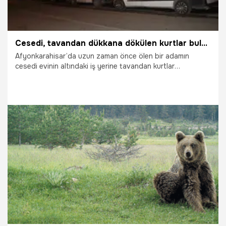
Cesedi, tavandan dükkana dökülen kurtlar buldurdu
Afyonkarahisar’da uzun zaman önce ölen bir adamın
cesedi evinin altındaki iş yerine tavandan kurtlar
dökülünce, dükkan sahibinin durumdan şüphelenmesi ile
ortaya çıktı.
5.12.2017
Yaşam