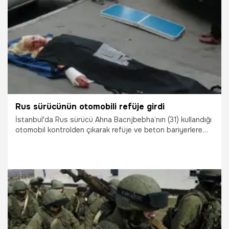
29.09.2021
Gündem
Rus sürücünün otomobili refüje girdi
İstanbul'da Rus sürücü Ahna Bacnjbebha’nın (31) kullandığı
otomobil kontrolden çıkarak refüje ve beton bariyerlere
çarptı...
4.08.2016
Yaşam