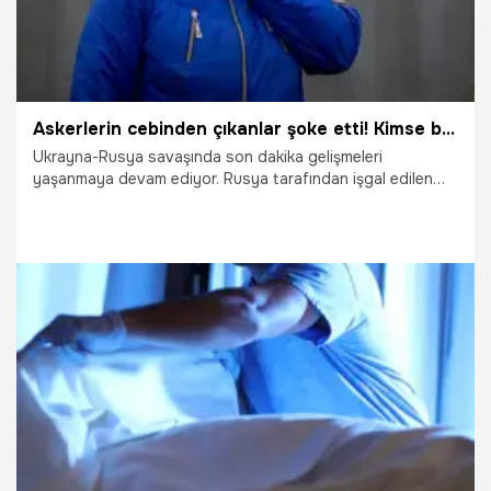
Askerlerin cebinden çıkanlar şoke etti! Kimse bu kadarını beklemiyordu, altınlar ve...
Ukrayna-Rusya savaşında son dakika gelişmeleri
yaşanmaya devam ediyor. Rusya tarafından işgal edilen
topraklarını korumaya çalışan Ukrayna ordusu,
gazetecilere Kiev yakınlarındaki soğutuculu trenin
vagonuna erişim izni verdi. Vagonun içinde, Rus
askerlerinin cesetleriyle dolu düzinelerce beyaz ceset
torbası vardı. Asker cesetlerinin ceplerinden çıkanlar
herkesi şoke etti. İşte son dakika haberinin detayları...
12.05.2022
Dünya