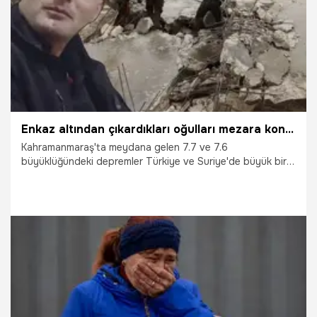
Enkaz altından çıkardıkları oğulları mezara konulacakken canlandı
Kahramanmaraş'ta meydana gelen 7.7 ve 7.6
büyüklüğündeki depremler Türkiye ve Suriye'de büyük bir
yıkımlara ve can kayıplarına neden oldu. Suriye'de enkaz
altından çıkarılan bir kişinin ilginç hikayesi ise tüm dünyada
yankı buldu.
23.02.2023
Dünya