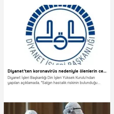
2.04.2020
Dünya
Diyanet'ten koronavirüs nedeniyle ölenlerin cenazeleriyle ilgili açıklama
Diyanet İşleri Başkanlığı Din İşleri Yüksek Kurulu'ndan
yapılan açıklamada, "Salgın hastalık riskinin bulunduğu
durumlarda cenaze namazının, olabildiğince az sayıda
kişiyle ve bekletmeden kılınması tercih edilmelidir.
Cenazelerin, geleneksel yöntemle açılan kabre kefenle
defnedilmesinin de riskli olduğu durumlarda, ceset torbası
veya tabutla defnedilmesi de caizdir" denildi.