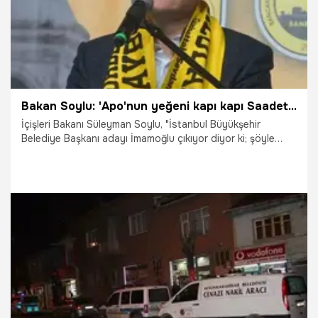
Bakan Soylu: 'Apo'nun yeğeni kapı kapı Saadet Partisi'nin kazanması için çalışmaktadır'
İçişleri Bakanı Süleyman Soylu, "İstanbul Büyükşehir
Belediye Başkanı adayı İmamoğlu çıkıyor diyor ki; şöyle
şuralıyım, buralıyım diye. Bana o lazım değil. Adam laf
söyledi, suratında meymenet olmayan bir adam.
'Kürdistan'da biz kazanacağız. Batıda AKP ve MHP'ye
kaybettireceğiz' dedi.
23.03.2019
Siyaset