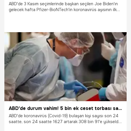
ABD'de 3 Kasım seçimlerinde başkan seçilen Joe Biden'ın
gelecek hafta Pfizer-BioNTech'in koronavirüs aşısının ilk
dozunu olacağı duyuruldu.
17.12.2020
Dünya
ABD'de durum vahim! 5 bin ek ceset torbası satın alındı
ABD'de koronavirüs (Covid-19) bulaşan kişi sayısı son 24
saatte, son 24 saatte 1627 artarak 308 bin 91'e yükseldi.
Kaliforniya Valisi Gavin Newsom yaptığı koronavirüs