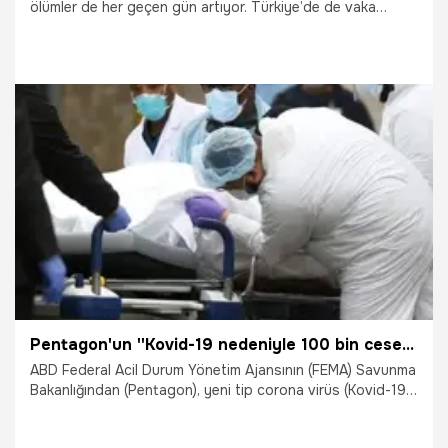
ölümler de her geçen gün artıyor. Türkiye’de de vaka
sayıları arttı. Sağlık Bakanlığı başta olmak üzere hemen
hemen bütün Bakanlıklar corona virüs tedbirlerinin
uygulanmasında önemli bir role sahip. Vakaların artış
göstermesiyle birlikte corona virüs nedeniyle ölümlerin
gerçekleşmesi corona virüsten ölenlerin nasıl gömüleceği
sorusunu gündeme getirdi. Peki, Corona virüsten ölenler
nasıl gömülür? İşte merak edilen sorunun cevabı…
4.04.2020
Gündem
Pentagon'un ''Kovid-19 nedeniyle 100 bin ceset torbası temin edeceği'' iddiası
ABD Federal Acil Durum Yönetim Ajansının (FEMA) Savunma
Bakanlığından (Pentagon), yeni tip corona virüs (Kovid-19)
salgınında kullanılmak üzere 100 bin ceset torbası
talebinde bulunduğu iddia edildi.