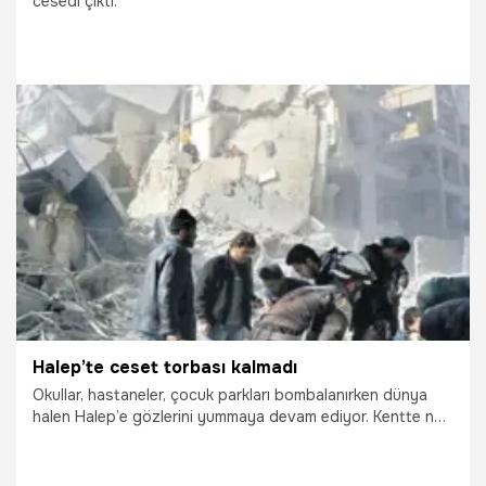
cesedi çıktı.
18.02.2017
Yaşam
Halep’te ceset torbası kalmadı
Okullar, hastaneler, çocuk parkları bombalanırken dünya
halen Halep’e gözlerini yummaya devam ediyor. Kentte ne
gıda var, ne temiz su ne de ceset torbası...