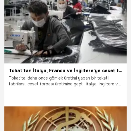
8.05.2020
Gündem
Tokat'tan İtalya, Fransa ve İngiltere'ye ceset torbası
Tokat'ta, daha önce gömlek üretimi yapan bir tekstil
fabrikası, ceset torbası üretimine geçti. İtalya, İngiltere ve
Fransa gibi Avrupa ülkelerinden 1 milyon ceset torbası
siparişi alan firma, yoğun şekilde üretim yapıyor.
7.05.2020
Gündem