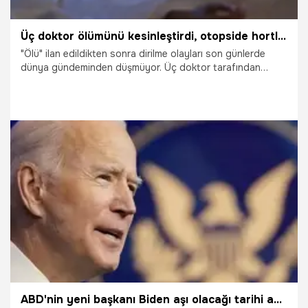
Üç doktor ölümünü kesinleştirdi, otopside hortladı! Uyandığında ilk bunu sordu
"Ölü" ilan edildikten sonra dirilme olayları son günlerde
dünya gündeminden düşmüyor. Üç doktor tarafından
öldüğü bildirilen bir adamın otopsisinden kısa bir süre önce
uyandığı açıklandı. Benzer bir olay ise ünlü bir aktrisin
başına geldi.
4.02.2022
Dünya
ABD'nin yeni başkanı Biden aşı olacağı tarihi açıkladı