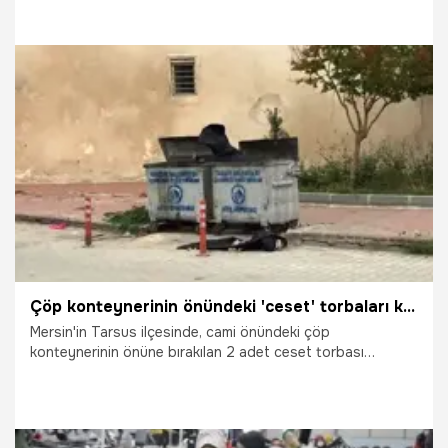
bilgilendirmesinde, 5 bin ek ceset torbasının satın alındığını
açıkladı.
16.12.2020
Corona Virüsü
Çöp konteynerinin önündeki 'ceset' torbaları korkuttu
Mersin'in Tarsus ilçesinde, cami önündeki çöp
konteynerinin önüne bırakılan 2 adet ceset torbası
çevrede panik yarattı.