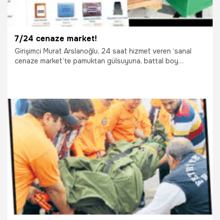
7/24 cenaze market!
Girişimci Murat Arslanoğlu, 24 saat hizmet veren ‘sanal
cenaze market’te pamuktan gülsuyuna, battal boy
kefenden nakil tabutuna kadar her şeyi satıyor
23.08.2015
Yaşam