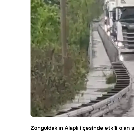
Zonguldak
'ın
Alaplı
ilçesinde etkili olan