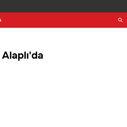
A
Ara
Alaplı'da