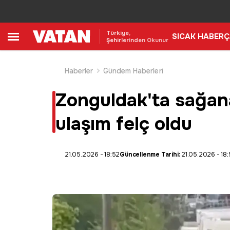
Türkiye,
SICAK HABER
Ç
Şehirlerinden Okunur
Haberler
Gündem Haberleri
Zonguldak'ta sağana
ulaşım felç oldu
21.05.2026 - 18:52
Güncellenme Tarihi:
21.05.2026 - 18