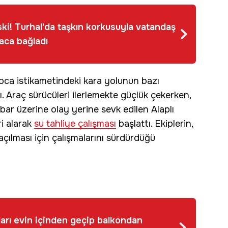
iski! Turhal'da taşkın korkusuyla vatandaş
aca bağladı
ca istikametindeki kara yolunun bazı
ı. Araç sürücüleri ilerlemekte güçlük çekerken,
bar üzerine olay yerine sevk edilen Alaplı
ri alarak
su tahliye çalışması
başlattı. Ekiplerin,
çılması için çalışmalarını sürdürdüğü
ları evin içinden geçip balkondan