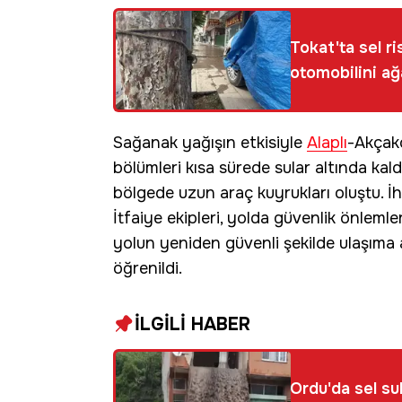
Tokat'ta sel r
otomobilini ağ
Sağanak yağışın etkisiyle
Alaplı
-Akçako
bölümleri kısa sürede sular altında kald
bölgede uzun araç kuyrukları oluştu. İh
İtfaiye ekipleri, yolda güvenlik önlemle
yolun yeniden güvenli şekilde ulaşıma a
öğrenildi.
İLGİLİ HABER
Ordu'da sel su