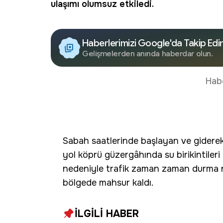
ulaşımı olumsuz etkiledi.
Haberlerimizi Google'da Takip Edi
Gelişmelerden anında haberdar olun.
Hab
Sabah saatlerinde başlayan ve giderek ş
yol köprü güzergâhında su birikintileri
nedeniyle trafik zaman zaman durma no
bölgede mahsur kaldı.
İLGİLİ HABER