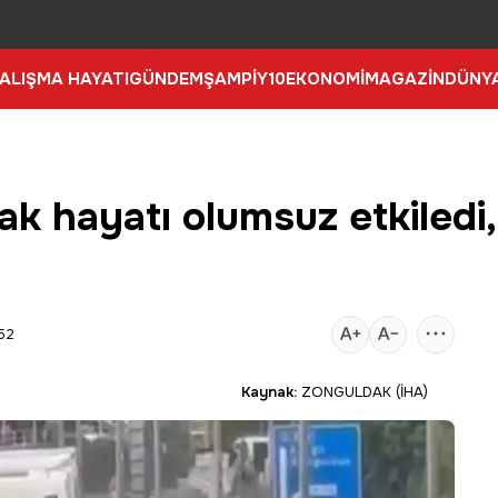
ALIŞMA HAYATI
GÜNDEM
ŞAMPİY10
EKONOMİ
MAGAZİN
DÜNY
k hayatı olumsuz etkiledi, 
:52
Kaynak:
ZONGULDAK (İHA)