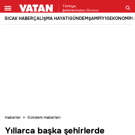
Türkiye,
Şehirlerinden Okunur
SICAK HABER
ÇALIŞMA HAYATI
GÜNDEM
ŞAMPİY10
EKONOMİ
M
Ara
Haberler
Gündem Haberleri
Yıllarca başka şehirlerde