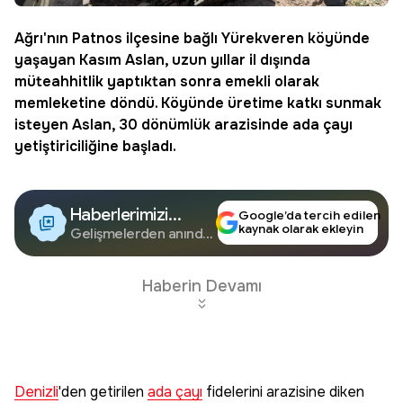
Ağrı'nın
Patnos
ilçesine bağlı Yürekveren köyünde
yaşayan Kasım Aslan, uzun yıllar il dışında
müteahhitlik yaptıktan sonra
emekli
olarak
memleketine döndü. Köyünde üretime katkı sunmak
isteyen Aslan, 30 dönümlük arazisinde
ada çayı
yetiştiriciliğine başladı.
Haberlerimizi
Google’da tercih edilen
kaynak olarak ekleyin
Google'da Takip
Gelişmelerden anında
haberdar olun.
Edin
Haberin Devamı
Denizli
'den getirilen
ada çayı
fidelerini arazisine diken