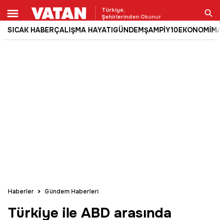
Türkiye,
Şehirlerinden Okunur
SICAK HABER
ÇALIŞMA HAYATI
GÜNDEM
ŞAMPİY10
EKONOMİ
M
Ara
Haberler
Gündem Haberleri
Türkiye ile ABD arasında