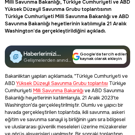
Milli Savunma Bakanlığı
, Türkiye Cumhuriyeti ve ABD
Yüksek Düzeyli Savunma Grubu toplantısının
Türkiye Cumhuriyeti Milli Savunma Bakanlığı ve ABD
Savunma Bakanlığı heyetlerinin katılımıyla 21 Aralık
Washington'da gerçekleştirildiğini açıkladı.
Haberlerimizi
Google’da tercih edilen
kaynak olarak ekleyin
Google'da Takip
Gelişmelerden anında
haberdar olun.
Edin
Bakanlıktan yapılan açıklamada, "Türkiye Cumhuriyeti ve
ABD
Yüksek Düzeyli Savunma Grubu toplantısı
Türkiye
Cumhuriyeti
Milli Savunma Bakanlığı
ve ABD Savunma
Bakanlığı heyetlerinin katılımlarıyla, 21 Aralık 2023'te
Washington'da gerçekleştirilmiştir. Olumlu ve yapıcı bir
havada gerçekleştirilen toplantıda, ikili savunma, askeri
eğitim ve savunma sanayii iş birliğinin yanı sıra bölgesel
ve uluslararası güvenlik meseleleri üzerine müzakereler
ve görüş alışverişleri yapılmıştır. Bir sonraki toplantının