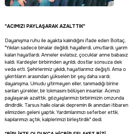
"ACIMIZI PAYLAŞARAK AZALTTIK"
Dayanışma ruhu ile ayakta kalındığını ifade eden Boltaç,
"Yıkılan sadece binalar değildi; hayallerdi, umutlardı, yarım
kalan hayatlardı. Anneler evlatsız, çocuklar anne babasız
kaldı. Kardeşler birbirinden ayrıldı, dostlar sonsuza dek
veda etti. Şehirlerimiz yıkıldı, hayatlarımız değişti. Ama o
yıkıntıların arasından yükselen bir şey daha vardı;
dayanışma. Umudu yitirmeyen eller, tanımadığı birine
sarılan yürekler, bir lokmasını bölüşen insanlar. Acımızı
paylaşarak azalttık, gözyaşlarımızı birbirimizin omzunda
dindirdik. Tarsus halkı olarak depremin ilk anından itibaren
elimizden geleni yaptık. Yardımlarımızı seferber ettik,
kapılarımızı açtık, kalplerimizi birleştirdik" dedi.
"BİRLİKTE OLDUKÇA HİÇBİR FELAKET BİZİ