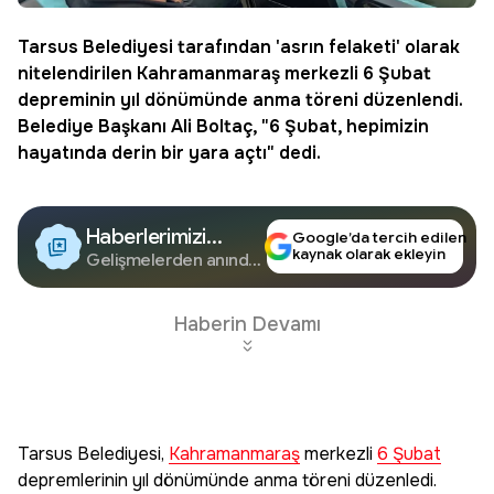
Tarsus Belediyesi tarafından 'asrın felaketi' olarak
nitelendirilen
Kahramanmaraş
merkezli
6 Şubat
depreminin yıl dönümünde anma töreni düzenlendi.
Belediye Başkanı Ali Boltaç, "6 Şubat, hepimizin
hayatında derin bir yara açtı" dedi.
Haberlerimizi
Google’da tercih edilen
kaynak olarak ekleyin
Google'da Takip
Gelişmelerden anında
haberdar olun.
Edin
Haberin Devamı
Tarsus Belediyesi,
Kahramanmaraş
merkezli
6 Şubat
depremlerinin yıl dönümünde anma töreni düzenledi.