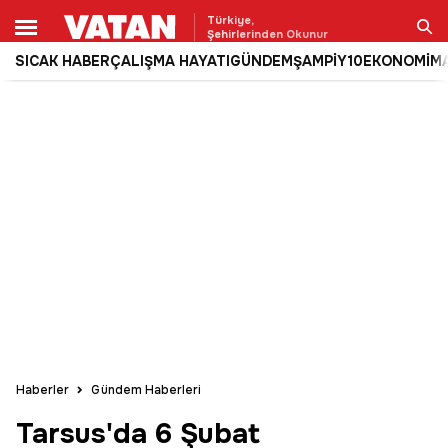
Türkiye,
Şehirlerinden Okunur
SICAK HABER
ÇALIŞMA HAYATI
GÜNDEM
ŞAMPİY10
EKONOMİ
M
Ara
Haberler
Gündem Haberleri
Tarsus'da 6 Şubat