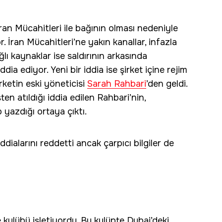
İran Mücahitleri ile bağının olması nedeniyle
. İran Mücahitleri’ne yakın kanallar, infazla
ğlı kaynaklar ise saldırının arkasında
dia ediyor. Yeni bir iddia ise şirket içine rejim
irketin eski yöneticisi
Sarah Rahbari
’den geldi.
şten atıldığı iddia edilen Rahbari’nin,
p yazdığı ortaya çıktı.
ddialarını reddetti ancak çarpıcı bilgiler de
 kulübü işletiyordu. Bu kulüpte Dubai’deki