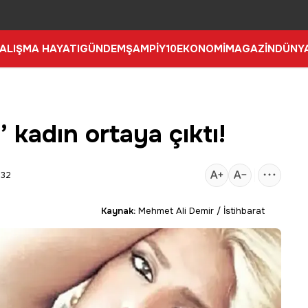
ALIŞMA HAYATI
GÜNDEM
ŞAMPİY10
EKONOMİ
MAGAZİN
DÜNY
’ kadın ortaya çıktı!
:32
Kaynak:
Mehmet Ali Demir / İstihbarat