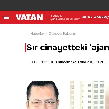
Türkiye,
SICAK HABER
Ç
Şehirlerinden Okunur
Haberler
Gündem Haberleri
Sır cinayetteki ‘ajan
08.05.2017 - 01:04
Güncellenme Tarihi:
29.09.2021 - 18