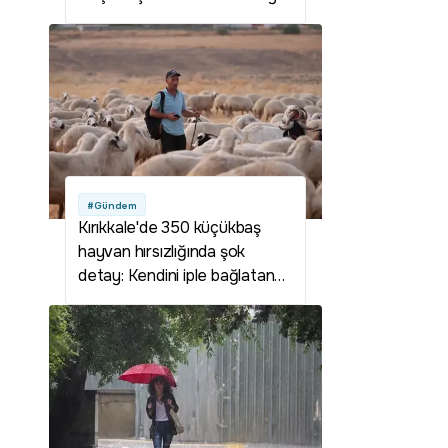
kalmadı
#Gündem
Kırıkkale'de 350 küçükbaş
hayvan hırsızlığında şok
detay: Kendini iple bağlatan
çoban planı deşifre oldu