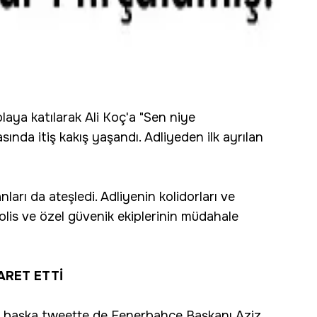
aya katılarak Ali Koç'a "Sen niye
asında itiş kakış yaşandı. Adliyeden ilk ayrılan
nları da ateşledi. Adliyenin kolidorları ve
olis ve özel güvenik ekiplerinin müdahale
ARET ETTİ
bir başka tweette de Fenerbahçe Başkanı Aziz