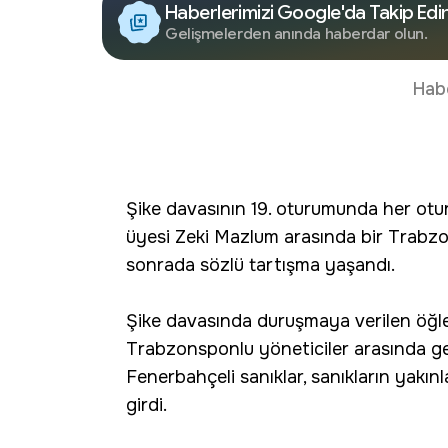
Haberlerimizi Google'da Takip Edi
Gelişmelerden anında haberdar olun.
Hab
Şike davasının 19. oturumunda her otu
üyesi Zeki Mazlum arasında bir Trabzo
sonrada sözlü tartışma yaşandı.
Şike davasında duruşmaya verilen öğle 
Trabzonsponlu yöneticiler arasında ge
Fenerbahçeli sanıklar, sanıkların yakınla
girdi.