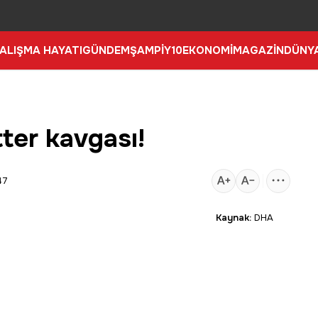
ALIŞMA HAYATI
GÜNDEM
ŞAMPİY10
EKONOMİ
MAGAZİN
DÜNY
ter kavgası!
47
Kaynak:
DHA