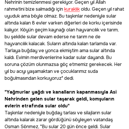
Nehrinin temizlenmesi gerekiyor. Geçen yıl Allah
rahmetini bize salmadığı için
kuraklık
oldu. Geçen yıl rahat
uyuduk ama böyle olmaz. Bu taşkınlar nedeniyle sular
altında kalan 8 evler varken diğerleri de korku içerisinde
kalıyor. Köyün geçim kaynağı olan hayvancılık ve tarım,
bu şekilde sular devam ederse ne tarım ne de
hayvancılık kalacak. Suların altında kalan tarlamda var.
Tarlaya buğday ve yonca ekmiştim ama sular altında
kaldı. Evimin merdivenlerine kadar sular dayandı. Bu
soruna çözüm olunmazsa göç etmemiz gerekecek. Her
yıl bu acıyı yaşamaktan ve çocuklarımız suda
boğulmasından korkuyoruz" dedi.
"Yağmurlar yağdı ve kanalların kapanmasıyla Asi
Nehrinden gelen sular taşarak geldi, komşuların
evlerin etrafında sular oldu"
Taşkınlar nedeniyle buğday tarlası ve silajların sular
altında kalarak zarar gördüğünü söyleyen vatandaş
Osman Sönmez, "Bu sular 20 gün önce geldi. Sular