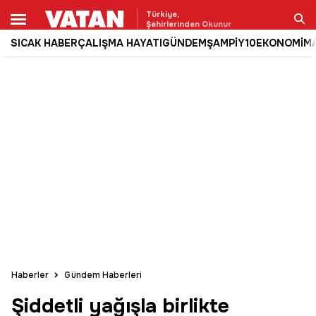
Türkiye,
Şehirlerinden Okunur
SICAK HABER
ÇALIŞMA HAYATI
GÜNDEM
ŞAMPİY10
EKONOMİ
M
Ara
Haberler
Gündem Haberleri
Şiddetli yağışla birlikte