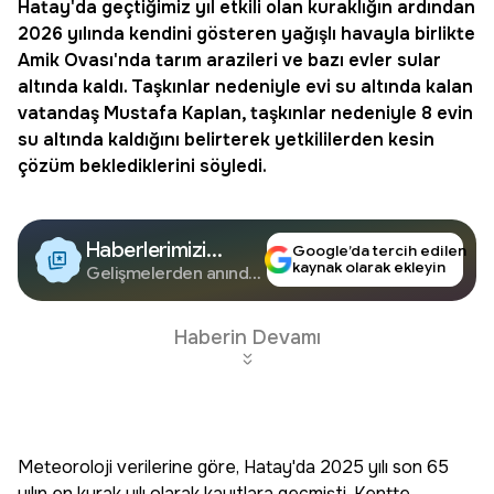
Hatay'da geçtiğimiz yıl etkili olan kuraklığın ardından
2026 yılında kendini gösteren yağışlı havayla birlikte
Amik Ovası'nda
tarım arazileri
ve bazı evler sular
altında kaldı. Taşkınlar nedeniyle evi su altında kalan
vatandaş
Mustafa Kaplan
, taşkınlar nedeniyle 8 evin
su altında kaldığını belirterek yetkililerden kesin
çözüm beklediklerini söyledi.
Haberlerimizi
Google’da tercih edilen
kaynak olarak ekleyin
Google'da Takip
Gelişmelerden anında
haberdar olun.
Edin
Haberin Devamı
Meteoroloji verilerine göre, Hatay'da 2025 yılı son 65
yılın en kurak yılı olarak kayıtlara geçmişti. Kentte