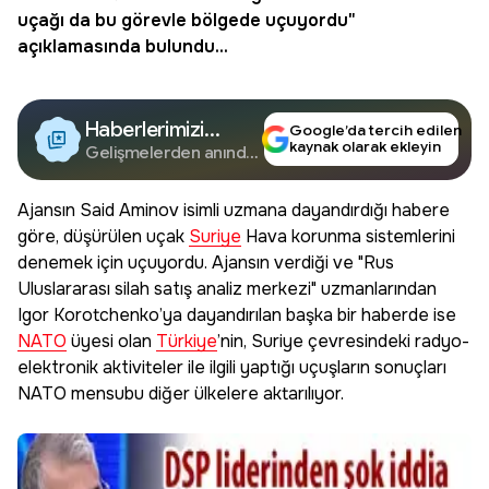
uçağı da bu görevle bölgede uçuyordu"
açıklamasında bulundu...
Haberlerimizi
Google’da tercih edilen
kaynak olarak ekleyin
Google'da Takip
Gelişmelerden anında
haberdar olun.
Edin
Ajansın Said Aminov isimli uzmana dayandırdığı habere
göre, düşürülen uçak
Suriye
Hava korunma sistemlerini
denemek için uçuyordu. Ajansın verdiği ve "Rus
Uluslararası silah satış analiz merkezi" uzmanlarından
Igor Korotchenko’ya dayandırılan başka bir haberde ise
NATO
üyesi olan
Türkiye
’nin, Suriye çevresindeki radyo-
elektronik aktiviteler ile ilgili yaptığı uçuşların sonuçları
NATO mensubu diğer ülkelere aktarılıyor.