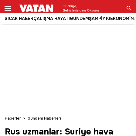
Türkiye,
Şehirlerinden Okunur
SICAK HABER
ÇALIŞMA HAYATI
GÜNDEM
ŞAMPİY10
EKONOMİ
M
Ara
Haberler
Gündem Haberleri
Rus uzmanlar: Suriye hava