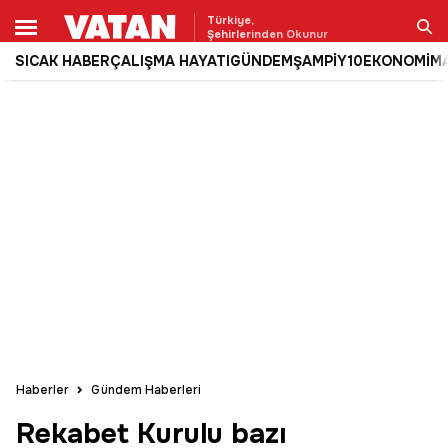
Türkiye,
Şehirlerinden Okunur
SICAK HABER
ÇALIŞMA HAYATI
GÜNDEM
ŞAMPİY10
EKONOMİ
M
Ara
Haberler
Gündem Haberleri
Rekabet Kurulu bazı