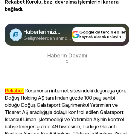
Rekabet
Kurulu, bazı devralma işlemlerini karara
bağladı.
Haberlerimizi
Google’da tercih edilen
kaynak olarak ekleyin
Google'da Takip
Gelişmelerden anında
haberdar olun.
Edin
Haberin Devamı
Rekabet
Kurumunun internet sitesindeki duyuruya göre,
Doğuş Holding AŞ tarafından yüzde 100 pay sahibi
olduğu Doğuş Galataport Gayrimenkul Yatırımları ve
Ticaret AŞ aracılığıyla dolaylı kontrol edilen Galataport
İstanbul Liman İşletmeciliği ve Yatırımları AŞ'nin kontrol
bahşetmeyen yüzde 49 hissesinin, Türkiye Garanti
Bankası, Yapı ve Kredi Bankası, Türkiye İş Bankası, Ziraat