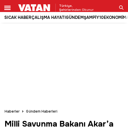
Türkiye,
Şehirlerinden Okunur
SICAK HABER
ÇALIŞMA HAYATI
GÜNDEM
ŞAMPİY10
EKONOMİ
M
Ara
Haberler
Gündem Haberleri
Milli Savunma Bakanı Akar’a