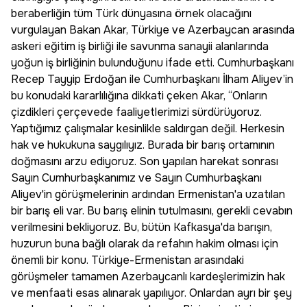
beraberliğin tüm Türk dünyasına örnek olacağını
vurgulayan Bakan Akar, Türkiye ve Azerbaycan arasında
askeri eğitim iş birliği ile savunma sanayii alanlarında
yoğun iş birliğinin bulunduğunu ifade etti. Cumhurbaşkanı
Recep Tayyip Erdoğan ile Cumhurbaşkanı İlham Aliyev’in
bu konudaki kararlılığına dikkati çeken Akar, “Onların
çizdikleri çerçevede faaliyetlerimizi sürdürüyoruz.
Yaptığımız çalışmalar kesinlikle saldırgan değil. Herkesin
hak ve hukukuna saygılıyız. Burada bir barış ortamının
doğmasını arzu ediyoruz. Son yapılan harekat sonrası
Sayın Cumhurbaşkanımız ve Sayın Cumhurbaşkanı
Aliyev'in görüşmelerinin ardından Ermenistan'a uzatılan
bir barış eli var. Bu barış elinin tutulmasını, gerekli cevabın
verilmesini bekliyoruz. Bu, bütün Kafkasya'da barışın,
huzurun buna bağlı olarak da refahın hakim olması için
önemli bir konu. Türkiye-Ermenistan arasındaki
görüşmeler tamamen Azerbaycanlı kardeşlerimizin hak
ve menfaati esas alınarak yapılıyor. Onlardan ayrı bir şey