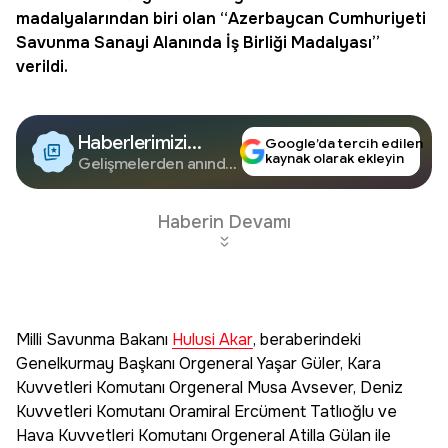
madalyalarından biri olan “Azerbaycan Cumhuriyeti
Savunma Sanayi Alanında İş Birliği Madalyası”
verildi.
Haberlerimizi
Google’da tercih edilen
kaynak olarak ekleyin
Google'da Takip
Gelişmelerden anında
haberdar olun.
Edin
Haberin Devamı
Milli Savunma Bakanı
Hulusi Akar
, beraberindeki
Genelkurmay Başkanı Orgeneral Yaşar Güler, Kara
Kuvvetleri Komutanı Orgeneral Musa Avsever, Deniz
Kuvvetleri Komutanı Oramiral Ercüment Tatlıoğlu ve
Hava Kuvvetleri Komutanı Orgeneral Atilla Gülan ile