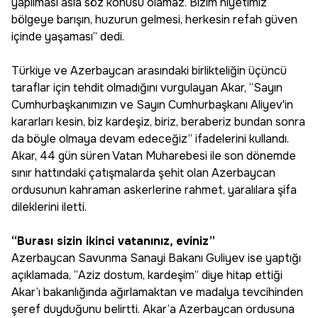
yapılması asla söz konusu olamaz. Bizim niyetimiz
bölgeye barışın, huzurun gelmesi, herkesin refah güven
içinde yaşaması” dedi.
Türkiye ve Azerbaycan arasındaki birlikteliğin üçüncü
taraflar için tehdit olmadığını vurgulayan Akar, “Sayın
Cumhurbaşkanımızın ve Sayın Cumhurbaşkanı Aliyev'in
kararları kesin, biz kardeşiz, biriz, beraberiz bundan sonra
da böyle olmaya devam edeceğiz” ifadelerini kullandı.
Akar, 44 gün süren Vatan Muharebesi ile son dönemde
sınır hattındaki çatışmalarda şehit olan Azerbaycan
ordusunun kahraman askerlerine rahmet, yaralılara şifa
dileklerini iletti.
“Burası sizin ikinci vatanınız, eviniz”
Azerbaycan Savunma Sanayi Bakanı Guliyev ise yaptığı
açıklamada, “Aziz dostum, kardeşim” diye hitap ettiği
Akar’ı bakanlığında ağırlamaktan ve madalya tevcihinden
şeref duyduğunu belirtti. Akar’a Azerbaycan ordusuna