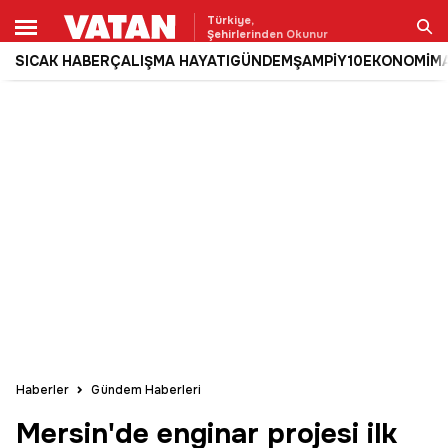
Türkiye,
Şehirlerinden Okunur
SICAK HABER
ÇALIŞMA HAYATI
GÜNDEM
ŞAMPİY10
EKONOMİ
M
Ara
Haberler
Gündem Haberleri
Mersin'de enginar projesi ilk