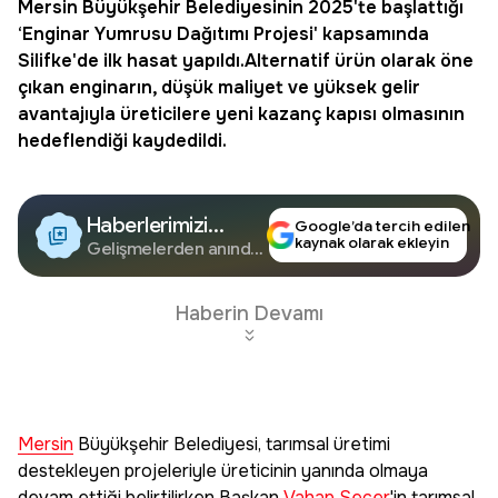
Mersin
Büyükşehir Belediyesinin 2025'te başlattığı
‘Enginar Yumrusu Dağıtımı Projesi' kapsamında
Silifke
'de ilk
hasat
yapıldı.Alternatif ürün olarak öne
çıkan enginarın, düşük maliyet ve yüksek gelir
avantajıyla üreticilere yeni kazanç kapısı olmasının
hedeflendiği kaydedildi.
Haberlerimizi
Google’da tercih edilen
kaynak olarak ekleyin
Google'da Takip
Gelişmelerden anında
haberdar olun.
Edin
Haberin Devamı
Mersin
Büyükşehir Belediyesi, tarımsal üretimi
destekleyen projeleriyle üreticinin yanında olmaya
devam ettiği belirtilirken Başkan
Vahap Seçer
'in tarımsal