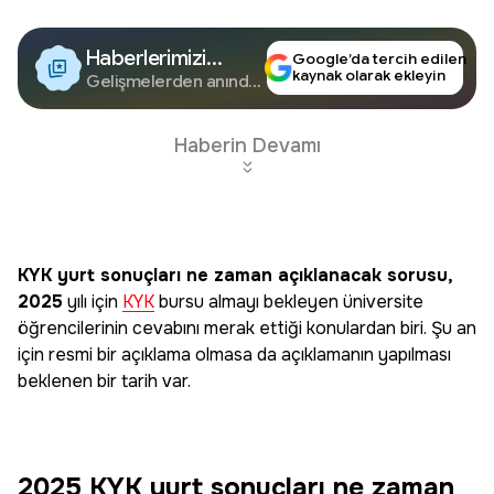
Haberlerimizi
Google’da tercih edilen
kaynak olarak ekleyin
Google'da Takip
Gelişmelerden anında
haberdar olun.
Edin
Haberin Devamı
KYK yurt sonuçları ne zaman açıklanacak sorusu,
2025
yılı için
KYK
bursu almayı bekleyen üniversite
öğrencilerinin cevabını merak ettiği konulardan biri. Şu an
için resmi bir açıklama olmasa da açıklamanın yapılması
beklenen bir tarih var.
2025 KYK yurt sonuçları ne zaman