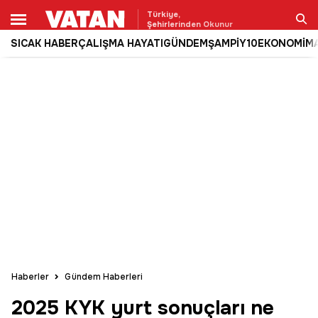
Türkiye,
Şehirlerinden Okunur
SICAK HABER
ÇALIŞMA HAYATI
GÜNDEM
ŞAMPİY10
EKONOMİ
M
Ara
Haberler
Gündem Haberleri
2025 KYK yurt sonuçları ne