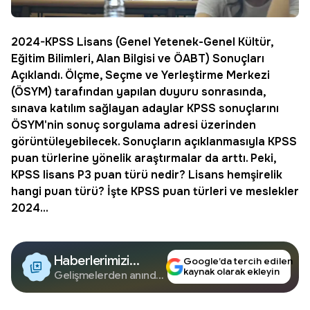
2024-KPSS Lisans (Genel Yetenek-Genel Kültür,
Eğitim Bilimleri, Alan Bilgisi ve ÖABT) Sonuçları
Açıklandı. Ölçme, Seçme ve Yerleştirme Merkezi
(ÖSYM) tarafından yapılan duyuru sonrasında,
sınava katılım sağlayan adaylar KPSS sonuçlarını
ÖSYM'nin sonuç sorgulama adresi üzerinden
görüntüleyebilecek. Sonuçların açıklanmasıyla KPSS
puan türlerine yönelik araştırmalar da arttı. Peki,
KPSS lisans P3 puan türü
nedir?
Lisans hemşirelik
hangi puan türü? İşte KPSS puan türleri ve meslekler
2024...
Haberlerimizi
Google’da tercih edilen
kaynak olarak ekleyin
Google'da Takip
Gelişmelerden anında
haberdar olun.
Edin