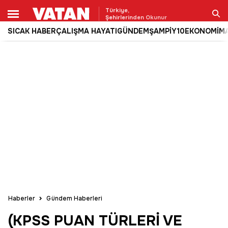
Türkiye,
Şehirlerinden Okunur
SICAK HABER
ÇALIŞMA HAYATI
GÜNDEM
ŞAMPİY10
EKONOMİ
M
Ara
Haberler
Gündem Haberleri
(KPSS PUAN TÜRLERİ VE