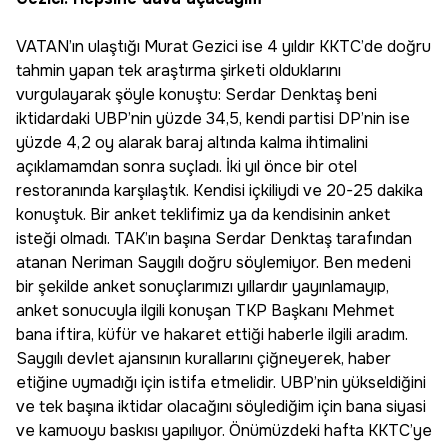
VATAN’ın ulaştığı Murat Gezici ise 4 yıldır KKTC’de doğru
tahmin yapan tek araştırma şirketi olduklarını
vurgulayarak şöyle konuştu: Serdar Denktaş beni
iktidardaki UBP’nin yüzde 34,5, kendi partisi DP’nin ise
yüzde 4,2 oy alarak baraj altında kalma ihtimalini
açıklamamdan sonra suçladı. İki yıl önce bir otel
restoranında karşılaştık. Kendisi içkiliydi ve 20-25 dakika
konuştuk. Bir anket teklifimiz ya da kendisinin anket
isteği olmadı. TAK’ın başına Serdar Denktaş tarafından
atanan Neriman Saygılı doğru söylemiyor. Ben medeni
bir şekilde anket sonuçlarımızı yıllardır yayınlamayıp,
anket sonucuyla ilgili konuşan TKP Başkanı Mehmet
bana iftira, küfür ve hakaret ettiği haberle ilgili aradım.
Saygılı devlet ajansının kurallarını çiğneyerek, haber
etiğine uymadığı için istifa etmelidir. UBP’nin yükseldiğini
ve tek başına iktidar olacağını söylediğim için bana siyasi
ve kamuoyu baskısı yapılıyor. Önümüzdeki hafta KKTC’ye