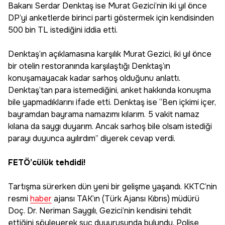
Bakanı Serdar Denktaş ise Murat Gezici’nin iki yıl önce
DP’yi anketlerde birinci parti göstermek için kendisinden
500 bin TL istediğini iddia etti.
Denktaş’ın açıklamasına karşılık Murat Gezici, iki yıl önce
bir otelin restoranında karşılaştığı Denktaş’ın
konuşamayacak kadar sarhoş olduğunu anlattı.
Denktaş’tan para istemediğini, anket hakkında konuşma
bile yapmadıklarını ifade etti. Denktaş ise “Ben içkimi içer,
bayramdan bayrama namazımı kılarım. 5 vakit namaz
kılana da saygı duyarım. Ancak sarhoş bile olsam istediği
parayı duyunca ayılırdım” diyerek cevap verdi.
FETÖ’cülük tehdidi!
Tartışma sürerken dün yeni bir gelişme yaşandı. KKTC’nin
resmi
haber
ajansı TAK’ın (Türk Ajansı Kıbrıs) müdürü
Doç. Dr. Neriman Saygılı, Gezici’nin kendisini tehdit
ettiğini söyleyerek suç duyurusunda bulundu. Polise