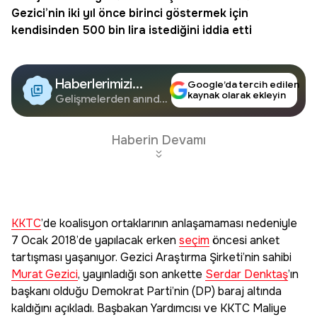
Gezici
’nin iki yıl önce birinci göstermek için
kendisinden 500 bin lira istediğini iddia etti
Haberlerimizi
Google’da tercih edilen
kaynak olarak ekleyin
Google'da Takip
Gelişmelerden anında
haberdar olun.
Edin
Haberin Devamı
KKTC
’de koalisyon ortaklarının anlaşamaması nedeniyle
7 Ocak 2018’de yapılacak erken
seçim
öncesi anket
tartışması yaşanıyor. Gezici Araştırma Şirketi’nin sahibi
Murat Gezici
, yayınladığı son ankette
Serdar Denktaş
’ın
başkanı olduğu Demokrat Parti’nin (DP) baraj altında
kaldığını açıkladı. Başbakan Yardımcısı ve KKTC Maliye