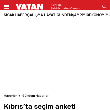
Türkiye,
Şehirlerinden Okunur
SICAK HABER
ÇALIŞMA HAYATI
GÜNDEM
ŞAMPİY10
EKONOMİ
M
Ara
Haberler
Gündem Haberleri
Kıbrıs’ta seçim anketi