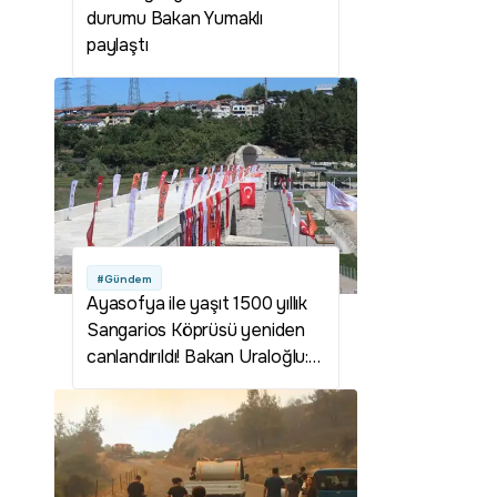
durumu Bakan Yumaklı
paylaştı
#Gündem
Ayasofya ile yaşıt 1500 yıllık
Sangarios Köprüsü yeniden
canlandırıldı! Bakan Uraloğlu:
Şehrimize yeni bir soluk
kazandırdık