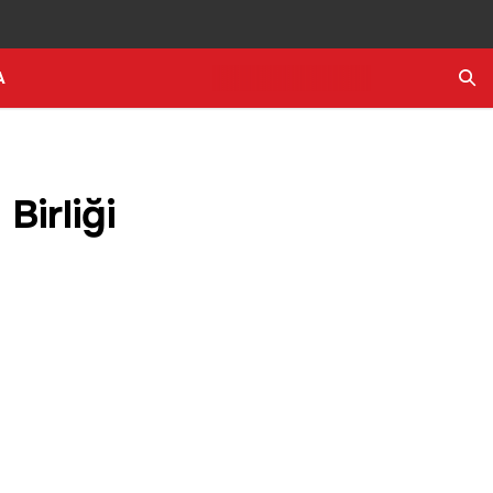
A
Ara
Birliği