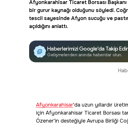
Afyonkarahisar Ticaret Borsası Başkanı
bir gurur kaynağı olduğunu söyledi. Coğ
tescil sayesinde
Afyon
sucuğu ve pastır
açıldığını anlattı.
Haberlerimizi Google'da Takip Edi
Gelişmelerden anında haberdar olun.
Hab
Afyonkarahisar
'da uzun yıllardır üreti
için Afyonkarahisar Ticaret Borsası t
Özener'in desteğiyle Avrupa Birliği Coğ