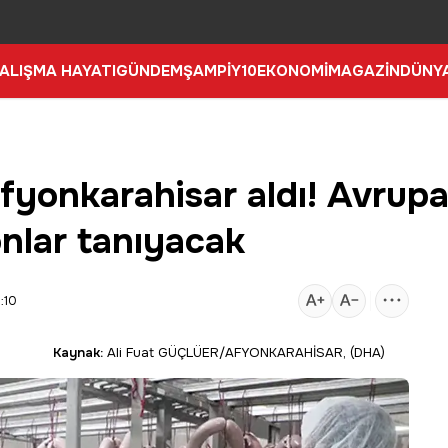
ALIŞMA HAYATI
GÜNDEM
ŞAMPİY10
EKONOMİ
MAGAZİN
DÜNY
yonkarahisar aldı! Avrupa 
onlar tanıyacak
:10
Kaynak:
Ali Fuat GÜÇLÜER/AFYONKARAHİSAR, (DHA)