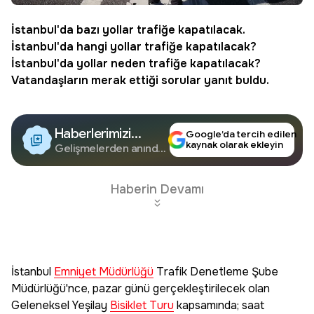
İstanbul'da bazı yollar trafiğe kapatılacak.
İstanbul'da hangi yollar trafiğe kapatılacak?
İstanbul'da yollar neden trafiğe kapatılacak?
Vatandaşların merak ettiği sorular yanıt buldu.
Haberlerimizi
Google’da tercih edilen
kaynak olarak ekleyin
Google'da Takip
Gelişmelerden anında
haberdar olun.
Edin
Haberin Devamı
İstanbul
Emniyet Müdürlüğü
Trafik Denetleme Şube
Müdürlüğü'nce, pazar günü gerçekleştirilecek olan
Geleneksel Yeşilay
Bisiklet Turu
kapsamında; saat