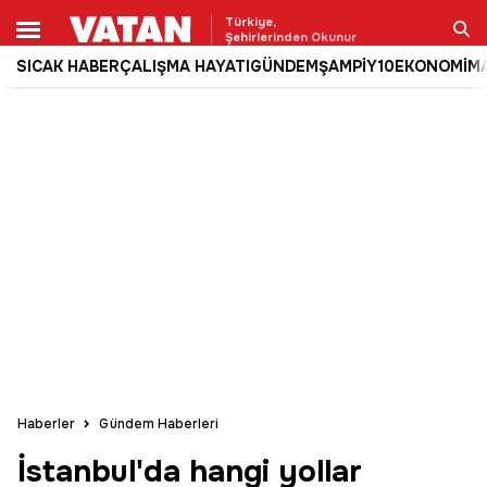
Türkiye,
Şehirlerinden Okunur
SICAK HABER
ÇALIŞMA HAYATI
GÜNDEM
ŞAMPİY10
EKONOMİ
M
Ara
Haberler
Gündem Haberleri
İstanbul'da hangi yollar