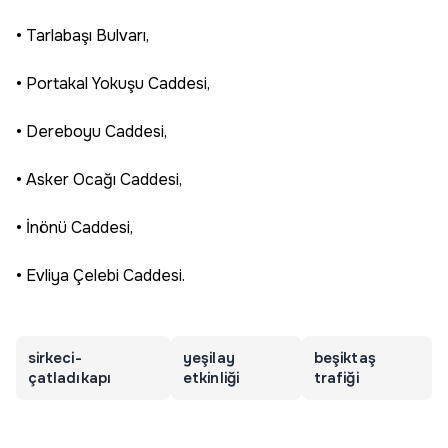
• Tarlabaşı Bulvarı,
• Portakal Yokuşu Caddesi,
• Dereboyu Caddesi,
• Asker Ocağı Caddesi,
• İnönü Caddesi,
• Evliya Çelebi Caddesi.
sirkeci-
yeşilay
beşiktaş
çatladıkapı
etkinliği
trafiği