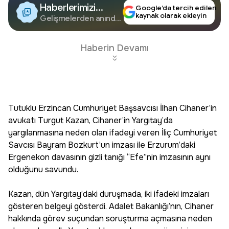
Haberlerimizi
Google’da tercih edilen
kaynak olarak ekleyin
Google'da Takip
Gelişmelerden anında
haberdar olun.
Edin
Haberin Devamı
Tutuklu Erzincan Cumhuriyet Başsavcısı İlhan Cihaner’in
avukatı Turgut Kazan, Cihaner’in Yargıtay’da
yargılanmasına neden olan ifadeyi veren İliç Cumhuriyet
Savcısı Bayram Bozkurt’un imzası ile Erzurum’daki
Ergenekon davasının gizli tanığı “Efe”nin imzasının aynı
olduğunu savundu.
Kazan, dün Yargıtay’daki duruşmada, iki ifadeki imzaları
gösteren belgeyi gösterdi. Adalet Bakanlığı’nın, Cihaner
hakkında görev suçundan soruşturma açmasına neden