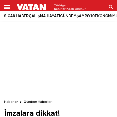
Türkiye,
Şehirlerinden Okunur
SICAK HABER
ÇALIŞMA HAYATI
GÜNDEM
ŞAMPİY10
EKONOMİ
M
Ara
Haberler
Gündem Haberleri
İmzalara dikkat!