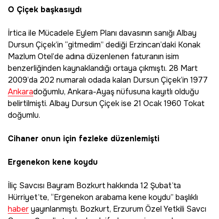
O Çiçek başkasıydı
İrtica ile Mücadele Eylem Planı davasının sanığı Albay
Dursun Çiçek’in “gitmedim” dediği Erzincan’daki Konak
Mazlum Otel’de adına düzenlenen faturanın isim
benzerliğinden kaynaklandığı ortaya çıkmıştı. 28 Mart
2009’da 202 numaralı odada kalan Dursun Çiçek’in 1977
Ankara
doğumlu, Ankara-Ayaş nüfusuna kayıtlı olduğu
belirtilmişti. Albay Dursun Çiçek ise 21 Ocak 1960 Tokat
doğumlu.
Cihaner onun için fezleke düzenlemişti
Ergenekon kene koydu
İliç Savcısı Bayram Bozkurt hakkında 12 Şubat’ta
Hürriyet’te, “Ergenekon arabama kene koydu” başlıklı
haber
yayınlanmıştı. Bozkurt, Erzurum Özel Yetkili Savcı