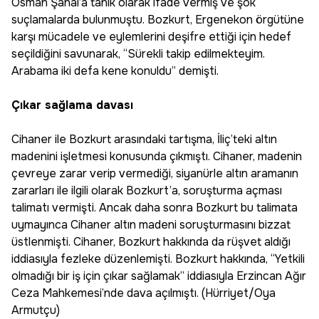
Osman Şanal’a tanık olarak ifade vermiş ve şok
suçlamalarda bulunmuştu. Bozkurt, Ergenekon örgütüne
karşı mücadele ve eylemlerini deşifre ettiği için hedef
seçildiğini savunarak, “Sürekli takip edilmekteyim.
Arabama iki defa kene konuldu” demişti.
Çıkar sağlama davası
Cihaner ile Bozkurt arasındaki tartışma, İliç’teki altın
madenini işletmesi konusunda çıkmıştı. Cihaner, madenin
çevreye zarar verip vermediği, siyanürle altın aramanın
zararları ile ilgili olarak Bozkurt’a, soruşturma açması
talimatı vermişti. Ancak daha sonra Bozkurt bu talimata
uymayınca Cihaner altın madeni soruşturmasını bizzat
üstlenmişti. Cihaner, Bozkurt hakkında da rüşvet aldığı
iddiasıyla fezleke düzenlemişti. Bozkurt hakkında, “Yetkili
olmadığı bir iş için çıkar sağlamak” iddiasıyla Erzincan Ağır
Ceza Mahkemesi’nde dava açılmıştı. (Hürriyet/Oya
Armutçu)