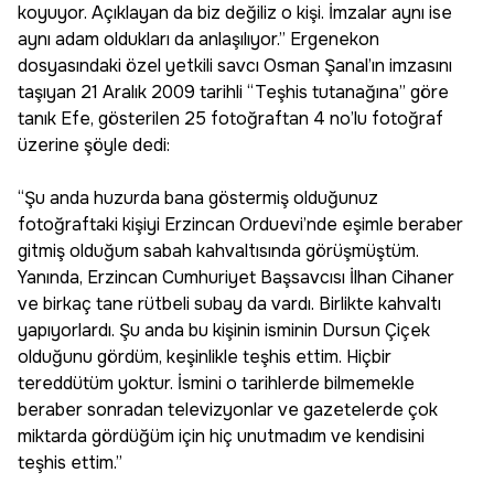
koyuyor. Açıklayan da biz değiliz o kişi. İmzalar aynı ise
aynı adam oldukları da anlaşılıyor.” Ergenekon
dosyasındaki özel yetkili savcı Osman Şanal’ın imzasını
taşıyan 21 Aralık 2009 tarihli “Teşhis tutanağına” göre
tanık Efe, gösterilen 25 fotoğraftan 4 no’lu fotoğraf
üzerine şöyle dedi:
“Şu anda huzurda bana göstermiş olduğunuz
fotoğraftaki kişiyi Erzincan Orduevi’nde eşimle beraber
gitmiş olduğum sabah kahvaltısında görüşmüştüm.
Yanında, Erzincan Cumhuriyet Başsavcısı İlhan Cihaner
ve birkaç tane rütbeli subay da vardı. Birlikte kahvaltı
yapıyorlardı. Şu anda bu kişinin isminin Dursun Çiçek
olduğunu gördüm, keşinlikle teşhis ettim. Hiçbir
tereddütüm yoktur. İsmini o tarihlerde bilmemekle
beraber sonradan televizyonlar ve gazetelerde çok
miktarda gördüğüm için hiç unutmadım ve kendisini
teşhis ettim.”