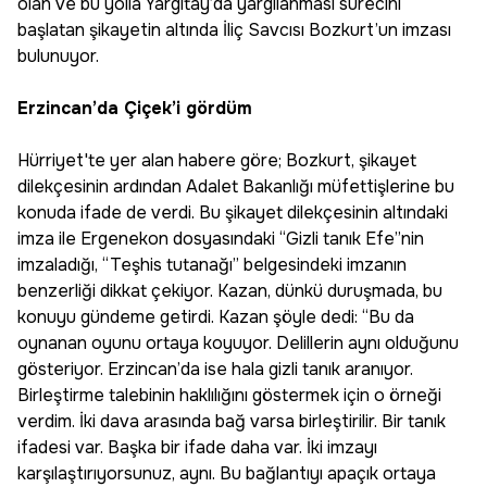
olan ve bu yolla Yargıtay’da yargılanması sürecini
başlatan şikayetin altında İliç Savcısı Bozkurt’un imzası
bulunuyor.
Erzincan’da Çiçek’i gördüm
Hürriyet'te yer alan habere göre; Bozkurt, şikayet
dilekçesinin ardından Adalet Bakanlığı müfettişlerine bu
konuda ifade de verdi. Bu şikayet dilekçesinin altındaki
imza ile Ergenekon dosyasındaki “Gizli tanık Efe”nin
imzaladığı, “Teşhis tutanağı” belgesindeki imzanın
benzerliği dikkat çekiyor. Kazan, dünkü duruşmada, bu
konuyu gündeme getirdi. Kazan şöyle dedi: “Bu da
oynanan oyunu ortaya koyuyor. Delillerin aynı olduğunu
gösteriyor. Erzincan’da ise hala gizli tanık aranıyor.
Birleştirme talebinin haklılığını göstermek için o örneği
verdim. İki dava arasında bağ varsa birleştirilir. Bir tanık
ifadesi var. Başka bir ifade daha var. İki imzayı
karşılaştırıyorsunuz, aynı. Bu bağlantıyı apaçık ortaya