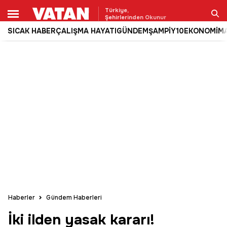
Türkiye,
Şehirlerinden Okunur
SICAK HABER
ÇALIŞMA HAYATI
GÜNDEM
ŞAMPİY10
EKONOMİ
M
Ara
Haberler
Gündem Haberleri
İki ilden yasak kararı!