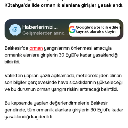
Kütahya'da ilde ormanlık alanlara girişler yasaklandı.
Haberlerimizi
Google’da tercih edilen
kaynak olarak ekleyin
Google'da Takip
Gelişmelerden anında
haberdar olun.
Edin
Balıkesir'de
orman
yangınlarının önlenmesi amacıyla
ormanlık alanlara girişlerin 30 Eylül'e kadar yasaklandığı
bildirildi.
Valilikten yapılan yazılı açıklamada, meteorolojiden alınan
son bilgiler çerçevesinde hava sıcaklıklarının yükseleceği
ve bu durumun orman yangını riskini artıracağı belirtildi.
Bu kapsamda yapılan değerlendirmelerle Balıkesir
genelinde, tüm ormanlık alanlara girişlerin 30 Eylül'e kadar
yasaklandığı kaydedildi.